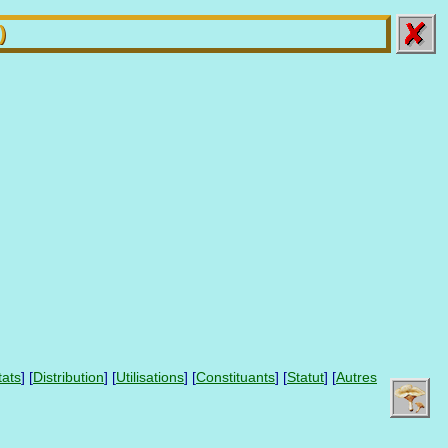
)
tats
] [
Distribution
] [
Utilisations
] [
Constituants
] [
Statut
] [
Autres