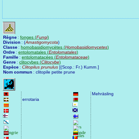
Règne
:
fonges (
Fungi
)
Division
: (
Amastigomycota
)
Classe
:
homobasidiomycètes (
Homobasidiomycetes
)
Ordre
:
entolomatales (
Entolomatales
)
Famille
:
entolomatacées (
Entolomataceae
)
Genre
:
clitocybes (
Clitocybe
)
Espèce
:
Clitopilus prunulus
[(Scop.: Fr.) Kumm.]
Nom commun
: clitopile petite prune
Mehräsling
errotaria