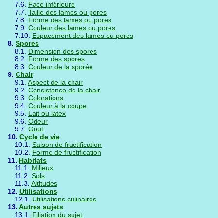
7.6.
Face inférieure
7.7.
Taille des lames ou pores
7.8.
Forme des lames ou pores
7.9.
Couleur des lames ou pores
7.10.
Espacement des lames ou pores
8.
Spores
8.1.
Dimension des spores
8.2.
Forme des spores
8.3.
Couleur de la sporée
9.
Chair
9.1.
Aspect de la chair
9.2.
Consistance de la chair
9.3.
Colorations
9.4.
Couleur à la coupe
9.5.
Lait ou latex
9.6.
Odeur
9.7.
Goût
10.
Cycle de vie
10.1.
Saison de fructification
10.2.
Forme de fructification
11.
Habitats
11.1.
Milieux
11.2.
Sols
11.3.
Altitudes
12.
Utilisations
12.1.
Utilisations culinaires
13.
Autres sujets
13.1.
Filiation du sujet