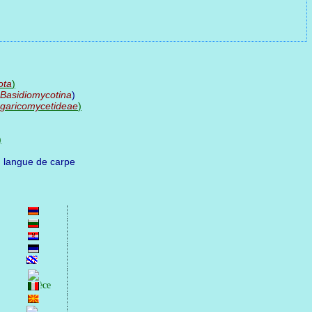
ota
)
Basidiomycotina
)
garicomycetideae
)
)
t, langue de carpe