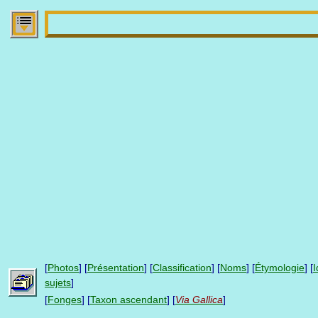
[
Photos
] [
Présentation
] [
Classification
] [
Noms
] [
Étymologie
] [
I
sujets
]
[
Fonges
] [
Taxon ascendant
]
[
Via Gallica
]