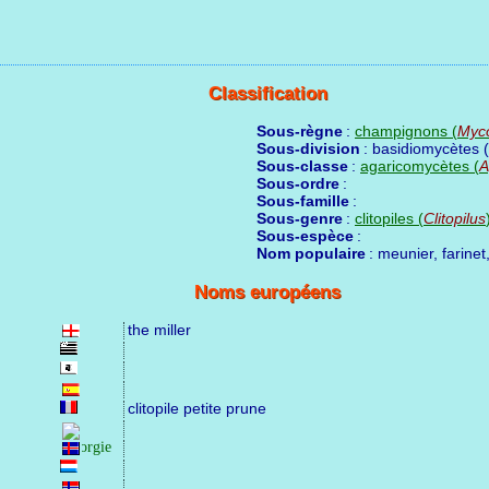
Classification
Sous-règne
:
champignons (
Myc
Sous-division
: basidiomycètes (
Sous-classe
:
agaricomycètes (
A
Sous-ordre
:
Sous-famille
:
Sous-genre
:
clitopiles (
Clitopilus
Sous-espèce
:
Nom populaire
: meunier, farine
Noms européens
the miller
clitopile petite prune