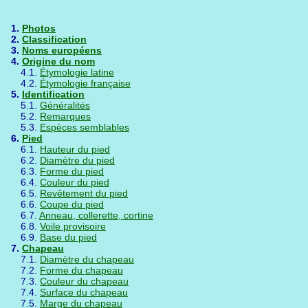
1.
Photos
2.
Classification
3.
Noms européens
4.
Origine du nom
4.1.
Étymologie latine
4.2.
Étymologie française
5.
Identification
5.1.
Généralités
5.2.
Remarques
5.3.
Espèces semblables
6.
Pied
6.1.
Hauteur du pied
6.2.
Diamètre du pied
6.3.
Forme du pied
6.4.
Couleur du pied
6.5.
Revêtement du pied
6.6.
Coupe du pied
6.7.
Anneau, collerette, cortine
6.8.
Voile provisoire
6.9.
Base du pied
7.
Chapeau
7.1.
Diamètre du chapeau
7.2.
Forme du chapeau
7.3.
Couleur du chapeau
7.4.
Surface du chapeau
7.5.
Marge du chapeau