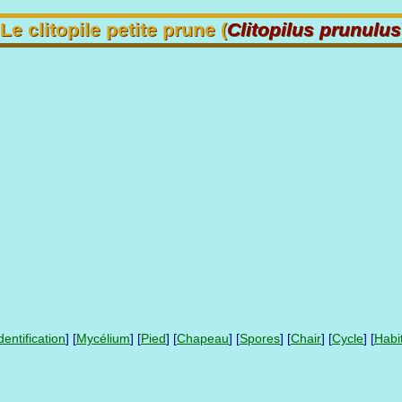
Le clitopile petite prune (
Clitopilus prunulus
dentification
] [
Mycélium
] [
Pied
] [
Chapeau
] [
Spores
] [
Chair
] [
Cycle
] [
Habi