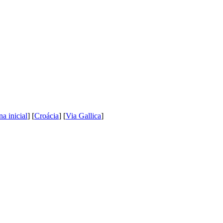
na inicial
] [
Croácia
] [
Via Gallica
]