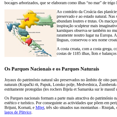
bocages arborizados, que se elaboram como ilhas “no mar” de trigo
Ao contrário da Croácia das planíci
preservado e ao estado natural. Nas s
abundam loutres e trutas. Os maciço
inspiração sculpteur mais imaginativ
karstiques observa-se também no mun
raramente noutro lugar na Europa. A 
línguas, conservou o seu nome croat
A costa croata, com a costa grega, 
costas de 1185 ilhas, îlots e balanç
Os Parques Nacionais e os Parques Naturais
Joyaux do património natural são preservados no âmbito de oito parq
naturais (Kopački rit, Papuk, Lonsko polje, Medvednica, Žumberak-
estritamente protegidas (les rochers Bijela et Samarska sur le massif
Os Parques nacionais formam a parte mais atractiva do património natu
estético e turístico. Por conseguinte as actividades que põem em per
Brijuni, Kornati, e
Mljet
, três são situados nas montanhas - Risnjak,
lagos de Plitvice
.