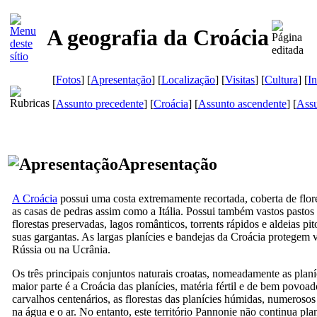
A geografia da Croácia
[
Fotos
] [
Apresentação
] [
Localização
] [
Visitas
] [
Cultura
] [
In
[
Assunto precedente
] [
Croácia
] [
Assunto ascendente
] [
Assu
Apresentação
A Croácia
possui uma costa extremamente recortada, coberta de flores
as casas de pedras assim como a Itália. Possui também vastos pastos
florestas preservadas, lagos românticos, torrents rápidos e aldeias 
suas gargantas. As largas planícies e bandejas da Croácia protegem 
Rússia ou na Ucrânia.
Os três principais conjuntos naturais croatas, nomeadamente as planíc
maior parte é a Croácia das planícies, matéria fértil e de bem povoad
carvalhos centenários, as florestas das planícies húmidas, numerosos
na água e o ar. No entanto, este território Pannonie não continua p