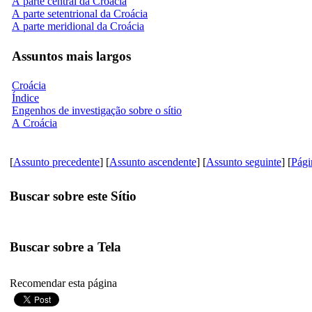
A parte central da Croácia
A parte setentrional da Croácia
A parte meridional da Croácia
Assuntos mais largos
Croácia
Índice
Engenhos de investigação sobre o sítio
A Croácia
[
Assunto precedente
] [
Assunto ascendente
] [
Assunto seguinte
] [
Pági
Buscar sobre este Sítio
Buscar sobre a Tela
Recomendar esta página