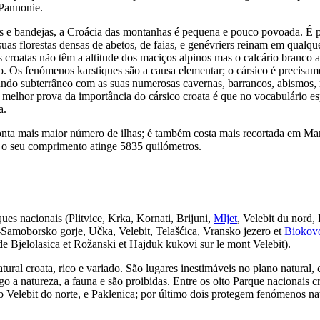
 Pannonie.
es e bandejas, a Croácia das montanhas é pequena e pouco povoada. É p
uas florestas densas de abetos, de faias, e genévriers reinam em qualquer
s croatas não têm a altitude dos maciços alpinos mas o calcário branc
o. Os fenómenos karstiques são a causa elementar; o cársico é precisame
do subterrâneo com as suas numerosas cavernas, barrancos, abismos, ra
melhor prova da importância do cársico croata é que no vocabulário esp
a.
conta mais maior número de ilhas; é também costa mais recortada em Ma
os o seu comprimento atinge 5835 quilómetros.
ues nacionais (Plitvice, Krka, Kornati, Brijuni,
Mljet
, Velebit du nord,
Samoborsko gorje, Učka, Velebit, Telašćica, Vransko jezero et
Biokov
 de Bjelolasica et Rožanski et Hajduk kukovi sur le mont Velebit).
ral croata, rico e variado. São lugares inestimáveis no plano natural, cu
igo a natureza, a fauna e são proibidas. Entre os oito Parque nacionais 
 o Velebit do norte, e Paklenica; por último dois protegem fenómenos na