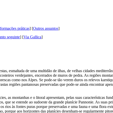
formações práticas
] [
Outros assuntos
]
nto seguinte
]
[
Via Gallica
]
tas, esmaltada de uma multidão de ilhas, de velhas cidades mediterrânic
 costeiros verdejantes, encerrados de muros de pedra. As regiões monta
pitorescas como nos Alpes. Se pode-se tão verem duros os relevos karstiq
vastas regiões pantanosas preservadas que pode-se ainda encontrar apen
ies, as montanhas e o litoral apresentam, pelas suas características fun
os, que se estende ao sudoeste da grande planície Pannonie. As suas prin
 os rios às fontes puras porque preservadas e uma fauna e uma flora ex
lano, porque aos horizontes das planícies desenham-se regularmente pit