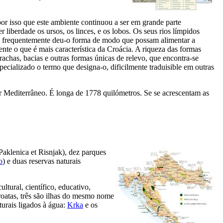
or isso que este ambiente continuou a ser em grande parte
 liberdade os ursos, os linces, e os lobos. Os seus rios límpidos
o a frequentemente deu-o forma de modo que possam alimentar a
nte o que é mais característica da Croácia. A riqueza das formas
chas, bacias e outras formas únicas de relevo, que encontra-se
ecializado o termo que designa-o, dificilmente traduisible em outras
r Mediterrâneo. É longa de 1778 quilómetros. Se se acrescentam as
 Paklenica et Risnjak), dez parques
o
) e duas reservas naturais
ltural, científico, educativo,
croatas, três são ilhas do mesmo nome
turais ligados à água:
Krka
e os