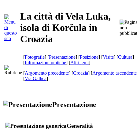
La città di Vela Luka,
isola di Korčula in
Croazia
[
Fotografie
] [
Presentazione
] [
Posizione
] [
Visite
] [
Cultura
]
[
Informazioni pratiche
] [
Altri temi
]
[
Argomento precedente
] [
Croazia
] [
Argomento ascendente
[
Via Gallica
]
Presentazione
Generalità