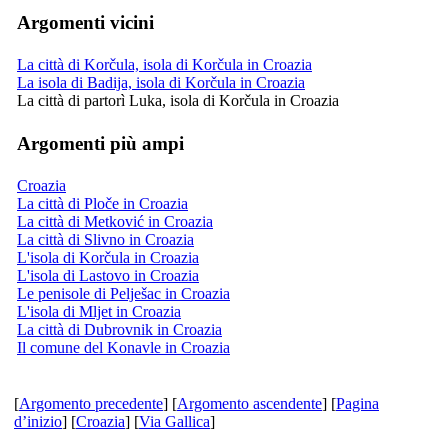
Argomenti vicini
La città di Korčula, isola di Korčula in Croazia
La isola di Badija, isola di Korčula in Croazia
La città di partorì Luka, isola di Korčula in Croazia
Argomenti più ampi
Croazia
La città di Ploče in Croazia
La città di Metković in Croazia
La città di Slivno in Croazia
L'isola di Korčula in Croazia
L'isola di Lastovo in Croazia
Le penisole di Pelješac in Croazia
L'isola di Mljet in Croazia
La città di Dubrovnik in Croazia
Il comune del Konavle in Croazia
[
Argomento precedente
] [
Argomento ascendente
] [
Pagina
d’inizio
] [
Croazia
] [
Via Gallica
]