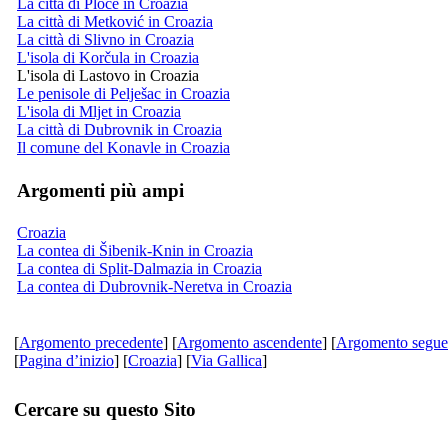
La città di Ploče in Croazia
La città di Metković in Croazia
La città di Slivno in Croazia
L'isola di Korčula in Croazia
L'isola di Lastovo in Croazia
Le penisole di Pelješac in Croazia
L'isola di Mljet in Croazia
La città di Dubrovnik in Croazia
Il comune del Konavle in Croazia
Argomenti più ampi
Croazia
La contea di Šibenik-Knin in Croazia
La contea di Split-Dalmazia in Croazia
La contea di Dubrovnik-Neretva in Croazia
[
Argomento precedente
] [
Argomento ascendente
] [
Argomento segue
[
Pagina d’inizio
] [
Croazia
] [
Via Gallica
]
Cercare su questo Sito