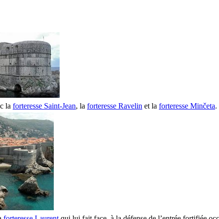
ec la
forteresse Saint-Jean
, la
forteresse Ravelin
et la
forteresse
Minčeta
.
la
forteresse Laurent
qui lui fait face, à la défense de l’entrée fortifiée occ