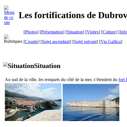
Les fortifications de
Dubrov
[
Photos
] [
Présentation
] [
Situation
] [
Visites
] [
Culture
] [
Inf
[
Croatie
] [
Sujet ascendant
] [
Sujet suivant
]
[
Via Gallica
]
Situation
Au sud de la ville, les remparts du côté de la mer, s’étendent du
fort