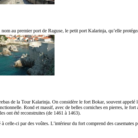
 nom au premier port de Raguse, le petit port
Kalarinja
, qu’elle protégea
trebas de la Tour
Kalarinja
. On considère le fort
Bokar
, souvent appelé 
ctionnelle. Rond et massif, avec de belles corniches en pierres, le fort a
les ont été reconstruites (de 1461 à 1463).
lié à celle-ci par des voûtes. L’intérieur du fort comprend des casemate