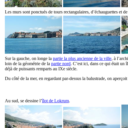
Les murs sont ponctués de tours rectangulaires, d’échauguettes et de c
Sur la gauche, on longe la
partie la plus ancienne de la ville
, à l’arc
loin de la géométrie de la
partie nord
. C’est ici, dans ce qui était un
déjà de puissants remparts au
IXe
siècle.
Du côté de la mer, en regardant par-dessus la balustrade, on aperçoit
Au sud, se dessine l’
îlot de
Lokrum
.