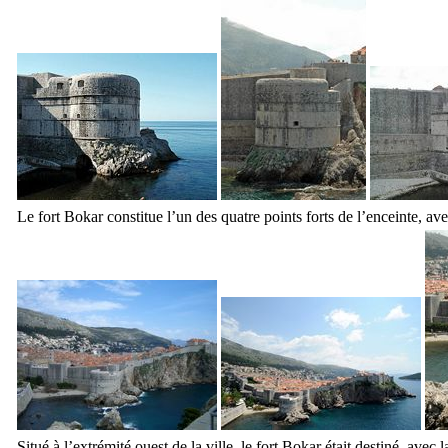
Le fort
Bokar
constitue l’un des quatre points forts de l’enceinte, av
Situé à l’extrémité ouest de la ville, le fort
Bokar
était destiné, avec 