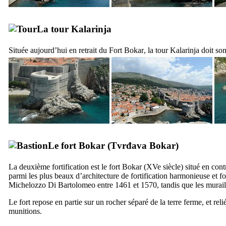
La tour
Kalarinja
Située aujourd’hui en retrait du Fort
Bokar
, la tour
Kalarinja
doit son
Le fort
Bokar
(
Tvrđava Bokar
)
La deuxième fortification est le fort
Bokar
(
XVe
siècle) situé en con
parmi les plus beaux d’architecture de fortification harmonieuse et fon
Michelozzo Di Bartolomeo
entre 1461 et 1570, tandis que les murail
Le fort repose en partie sur un rocher séparé de la terre ferme, et re
munitions.