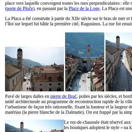
place vers laquelle convergent toutes les rues perpendiculaires : elle 
(porte de
Ploče
)
, en passant par la
Place de la Loge
. La
Placa
est une
La
Placa
a été construite à partir du
XIIe
siècle sur le bras de mer et 
l’îlot sur lequel fut bâtie la première cité,
Ragusinus
. La rue fut ensu
Pavé de larges dalles en
pierre de
Brać
, polies par les siècles, et b
unité architecturale au programme de reconstruction rapide de la ville
l’urbanisme de façon très rationnelle, fixant la hauteur et la largeu
matériau (la pierre blanche de la Dalmatie). On est frappé par la simpl
Le rez-de-chaussée était réservé au
les boutiques adoptent le style «
na k