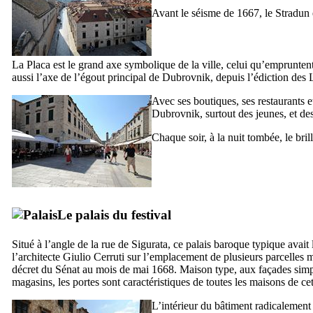
Avant le séisme de 1667, le
Stradun
La
Placa
est le grand axe symbolique de la ville, celui qu’empruntent 
aussi l’axe de l’égout principal de
Dubrovnik
, depuis l’édiction des
Avec ses boutiques, ses restaurants e
Dubrovnik
, surtout des jeunes, et d
Chaque soir, à la nuit tombée, le bril
Le palais du festival
Situé à l’angle de la rue de
Sigurata
, ce palais baroque typique avait
l’architecte
Giulio Cerruti
sur l’emplacement de plusieurs parcelles m
décret du Sénat au mois de mai 1668. Maison type, aux façades simple
magasins, les portes sont caractéristiques de toutes les maisons de cet
L’intérieur du bâtiment radicalement