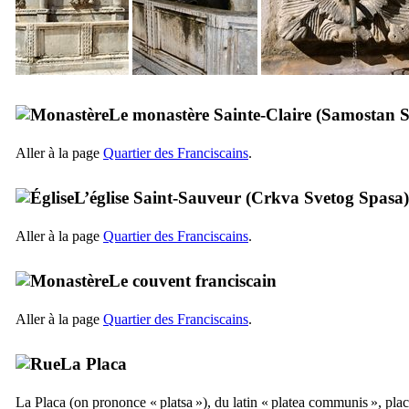
Le monastère Sainte-Claire (
Samostan S
Aller à la page
Quartier des Franciscains
.
L’église Saint-Sauveur (
Crkva Svetog Spasa
)
Aller à la page
Quartier des Franciscains
.
Le couvent franciscain
Aller à la page
Quartier des Franciscains
.
La
Placa
La
Placa
(on prononce «
platsa
»), du latin «
platea communis
», pla