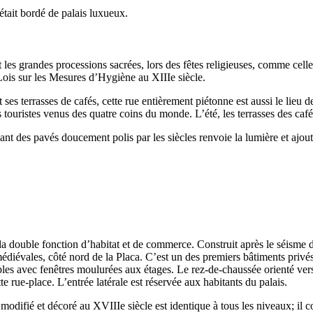
était bordé de palais luxueux.
les grandes processions sacrées, lors des fêtes religieuses, comme celle 
 Lois sur les Mesures d’Hygiène au
XIIIe
siècle.
t ses terrasses de cafés, cette rue entièrement piétonne est aussi le lieu
es touristes venus des quatre coins du monde. L’été, les terrasses des ca
lant des pavés doucement polis par les siècles renvoie la lumière et ajout
 la double fonction d’habitat et de commerce. Construit après le séisme 
édiévales, côté nord de la
Placa
. C’est un des premiers bâtiments privés
s avec fenêtres moulurées aux étages. Le rez-de-chaussée orienté vers l
te rue-place. L’entrée latérale est réservée aux habitants du palais.
 modifié et décoré au
XVIIIe
siècle est identique à tous les niveaux; il