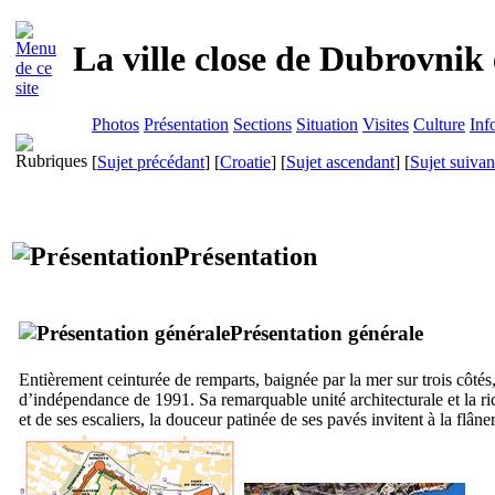
La ville close de
Dubrovnik
Photos
Présentation
Sections
Situation
Visites
Culture
Inf
[
Sujet précédant
] [
Croatie
] [
Sujet ascendant
] [
Sujet suivan
Présentation
Présentation générale
Entièrement ceinturée de remparts, baignée par la mer sur trois côtés,
d’indépendance de 1991. Sa remarquable unité architecturale et la r
et de ses escaliers, la douceur patinée de ses pavés invitent à la flâner