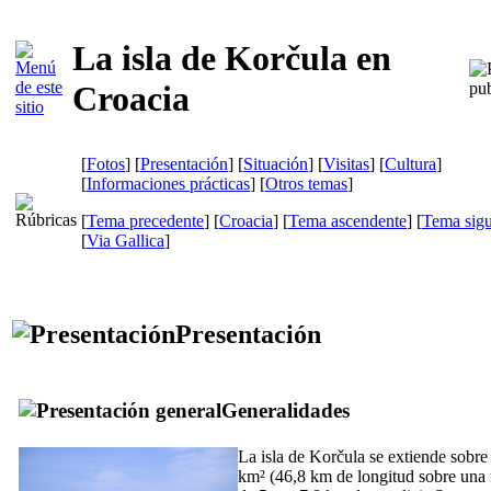
La isla de Korčula en
Croacia
[
Fotos
] [
Presentación
] [
Situación
] [
Visitas
] [
Cultura
]
[
Informaciones prácticas
] [
Otros temas
]
[
Tema precedente
] [
Croacia
] [
Tema ascendente
] [
Tema sigu
[
Via Gallica
]
Presentación
Generalidades
La isla de Korčula se extiende sobre
km² (46,8 km de longitud sobre una