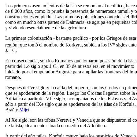
Los primeros asentamientos de la isla se remontan al neolítico, hace
de 8.000 años, como lo prueba la presencia de numerosos tumuli y o
construcciones en piedra. Las primeras poblaciones conocidas el Iliri
como en mucho otras partes de Dalmacia, se agrupa en pequeñas co
y viviendo esencialmente de la agricultura.
La primera colonización - bastante pacífico - por los Griegos de esta
e
región, que tomó el nombre de Korkyra, subida a los
IV
siglos ante
J. - C.
En consecuencia, son los Romanos que tomaron posesión de la isla 
partir del 1.o siglo apr. J-C., en 35 de nuestra era, en el movimiento
iniciado por el emperador Auguste para ampliar las fronteras del Imp
romano.
Después del
Ve
siglo y la caída del imperio, son los Godos en prime
que se apoderaron de la región. Luego los Croatas llegaron sobre la 
Adriática a partir del
VIIe
siglo, acompañados de los Eslavos y el Av
sólo a partir del
IXe
siglo que se apoderaron de las islas de Korčula,
Brač y
Mljet
.
Al Xe
siglo, son las tribus Neretva y Venecia que se disputaron el co
de la isla, idealmente situada en medio del Adriático.
A partir del año miles, Korčula estuvo bajo los auspicios de Venecia