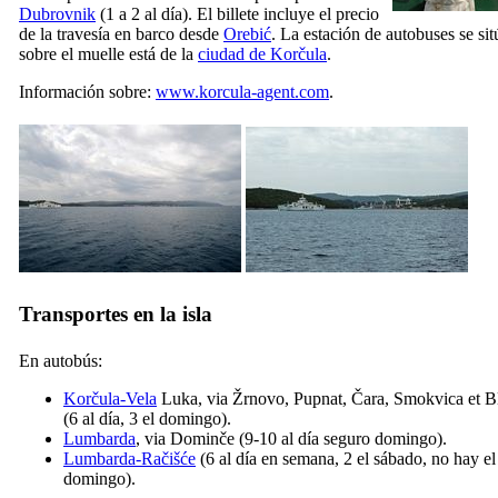
Dubrovnik
(1 a 2 al día). El billete incluye el precio
de la travesía en barco desde
Orebić
. La estación de autobuses se sit
sobre el muelle está de la
ciudad de Korčula
.
Información sobre:
www.korcula-agent.com
.
Transportes en la isla
En autobús:
Korčula-Vela
Luka, via Žrnovo, Pupnat, Čara, Smokvica et B
(6 al día, 3 el domingo).
Lumbarda
, via Dominče (9-10 al día seguro domingo).
Lumbarda-Račišće
(6 al día en semana, 2 el sábado, no hay el
domingo).