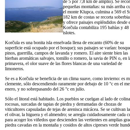
de 5 por 7,8 km de amplio). Se recor
pequeñas montañas: su más arriba c
el monte Klupca, culmina a 569 el S
182 km de costas se recorta soberbi
y ofrece paisajes espléndidos desde e
Korčula contabiliza 195 bahías y 48
islotes.
Korčula es una bonita isla enselvada llena de encanto (60% de su
superficie está ocupado por el bosque); sus paisajes se varían: bosqu
pinos, guerrilla, campos de lavanda y romero. El aire siente bien las
hierbas aromáticas salvajes, tomillo o romero, la savia de PIN o, en l
primavera, el olor suave de las flores blancas de una variedad de
limoneros.
Se es a Korčula se beneficia de un clima suave, como invierno: es 
clemente, sólo descendiendo raramente por debajo de 10 °c en el me
enero, y no sobrepasando del 26 °c en julio.
Sólo el litoral está habitado. Los pueblos se cuelgan al lado de colin
rocosas, surcadas de tapias de piedra y derramadas de chozas de
viticultores capsuladas de tejas de arenisca micácea. Se se cultivan la
el olivar, la higuera y el almendro; se arregla cuidadosamente cada c
para acoger los viñedos que descienden las vertientes en amplias gra
piedra cavadas en la montaña y cosidos de altos cipreses verde hund