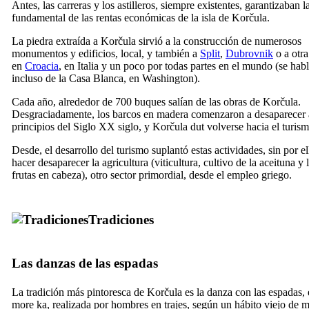
Antes, las carreras y los astilleros, siempre existentes, garantizaban l
fundamental de las rentas económicas de la isla de Korčula.
La piedra extraída a Korčula sirvió a la construcción de numerosos
monumentos y edificios, local, y también a
Split
,
Dubrovnik
o a otra
en
Croacia
, en Italia y un poco por todas partes en el mundo (se hab
incluso de la Casa Blanca, en Washington).
Cada año, alrededor de 700 buques salían de las obras de Korčula.
Desgraciadamente, los barcos en madera comenzaron a desaparecer 
principios del
Siglo XX
siglo, y Korčula dut volverse hacia el turism
Desde, el desarrollo del turismo suplantó estas actividades, sin por el
hacer desaparecer la agricultura (viticultura, cultivo de la aceituna y 
frutas en cabeza), otro sector primordial, desde el empleo griego.
Tradiciones
Las danzas de las espadas
La tradición más pintoresca de Korčula es la danza con las espadas, 
more ka, realizada por hombres en trajes, según un hábito viejo de 