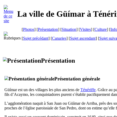
La ville de
Güímar
à Ténéri
[
Photos
] [
Présentation
] [
Situation
] [
Visites
] [
Culture
] [
Inf
[
Sujet précédant
] [
Canaries
] [
Sujet ascendant
] [
Sujet suiv
Présentation
Présentation générale
Güímar
est un des villages les plus anciens de
Ténériffe
. Grâce au pa
fils d’Acaymo, les conquistadores purent s’établir pacifiquement d
L’agglomération naquit à
San Juan
ou
Güímar de Arriba
, près des s
proches de l’église paroissiale de
San Pedro
, dont on estime qu’elle f
Il exista aussi un couvent dominicain, construit en 1649, ainsi que 