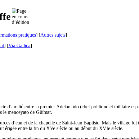
ffe
ormations pratiques
] [
Autres sujets
]
ant
]
[
Via Gallica
]
cte d’amitié entre la premier
Adelantado
(chef politique et militaire e
ans le menceyato de
Güímar
.
ources d’eau et de la chapelle de Saint-Jean Baptiste. Mais le village fut
ut érigée entre la fin du
XVe
siècle ou au début du
XVIe
siècle
.
de nombreux ermitages, en prenant compte que ce fut dans cette municip