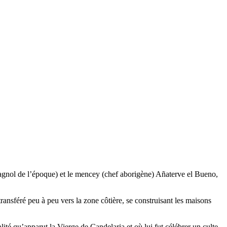
spagnol de l’époque) et le mencey (chef aborigène) Añaterve el Bueno,
 transféré peu à peu vers la zone côtière, se construisant les maisons
alité qu’apparut la Vierge de
Candelaria
et où lui fut célébrer un culte