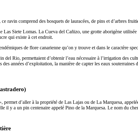
, ce ravin comprend des bosquets de lauracées, de pins et d’arbres fruiti
de
Las Siete Lomas
. La
Cueva del Cañizo
, une grotte aborigène utilisé
re qui existe à cet endroit.
 endémiques de flore canarienne qu’on y trouve et dans le caractère spect
vin
del Rio
, permettaient d’obtenir l’eau nécessaire à l’irrigation des cu
 des années d’exploitation, la manière de capter les eaux souterraines d
rastradero
)
», permet d’aller à la propriété de
Las Lajas
ou de
La Marquesa
, appelé
lle il y a un pin centenaire appelé
Pino de la Marquesa
. Le nom du chemi
tière