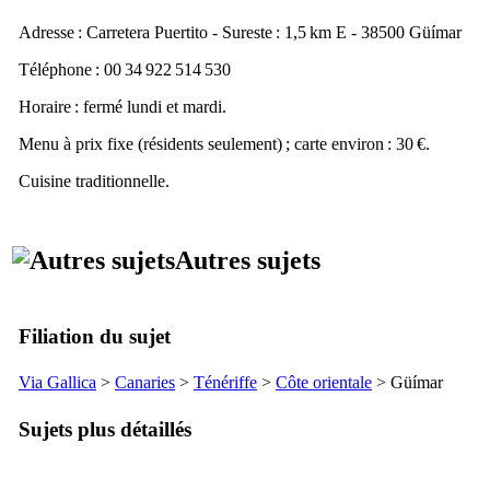
Adresse :
Carretera Puertito - Sureste
: 1,5 km E - 38500
Güímar
Téléphone : 00 34 922 514 530
Horaire : fermé lundi et mardi.
Menu à prix fixe (résidents seulement) ; carte environ : 30 €.
Cuisine traditionnelle.
Autres sujets
Filiation du sujet
Via Gallica
>
Canaries
>
Ténériffe
>
Côte orientale
>
Güímar
Sujets plus détaillés