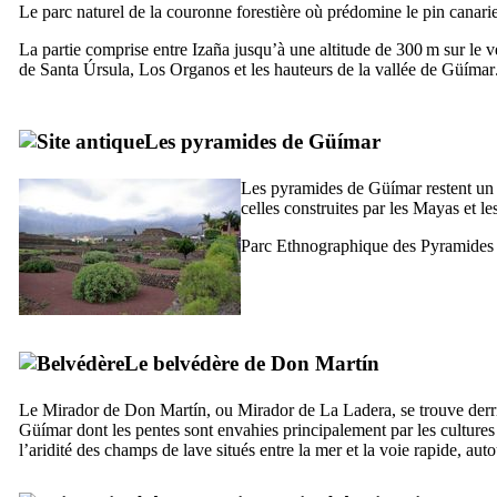
Le parc naturel de la couronne forestière où prédomine le pin canari
La partie comprise entre
Izaña
jusqu’à une altitude de 300 m sur le 
de Santa Úrsula
,
Los Organos
et les hauteurs de la vallée de
Güímar
Les pyramides de
Güímar
Les pyramides de
Güímar
restent un
celles construites par les Mayas et 
Parc Ethnographique des Pyramides
Le belvédère de
Don Martín
Le
Mirador de Don Martín
, ou
Mirador de La Ladera
, se trouve der
Güímar
dont les pentes sont envahies principalement par les cultures d
l’aridité des champs de lave situés entre la mer et la voie rapide, au