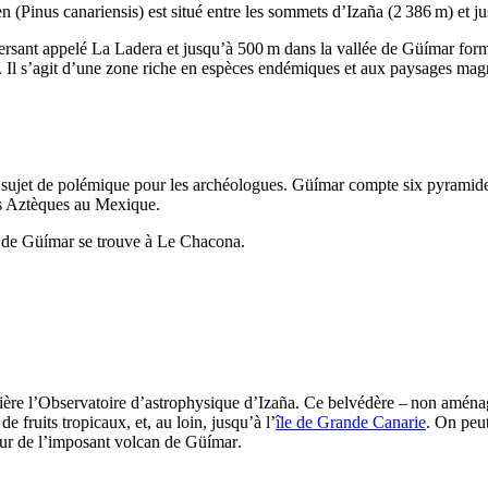
en (
Pinus canariensis
) est situé entre les sommets d’
Izaña
(2 386 m) et ju
versant appelé
La Ladera
et jusqu’à 500 m dans la vallée de
Güímar
form
. Il s’agit d’une zone riche en espèces endémiques et aux paysages mag
 sujet de polémique pour les archéologues.
Güímar
compte six pyramide
les Aztèques au Mexique.
 de
Güímar
se trouve à
Le Chacona
.
rière l’Observatoire d’astrophysique d’
Izaña
. Ce belvédère – non aménag
e fruits tropicaux, et, au loin, jusqu’à l’
île de Grande Canarie
. On peut
tour de l’imposant volcan de
Güímar
.