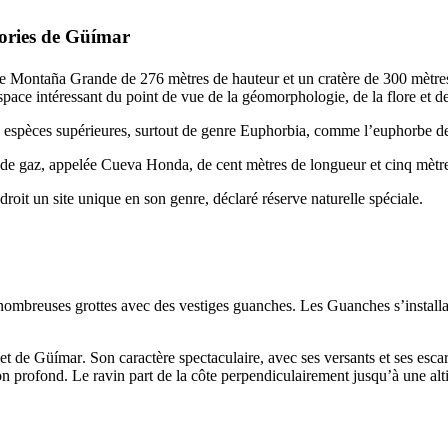
ories de
Güímar
ue
Montaña Grande
de 276 mètres de hauteur et un cratère de 300 mètres
ace intéressant du point de vue de la géomorphologie, de la flore et de
 espèces supérieures, surtout de genre
Euphorbia
, comme l’euphorbe de
e de gaz, appelée
Cueva Honda
, de cent mètres de longueur et cinq mètre
roit un site unique en son genre, déclaré réserve naturelle spéciale.
ombreuses grottes avec des vestiges guanches. Les Guanches s’installaien
et de
Güímar
. Son caractère spectaculaire, avec ses versants et ses esca
lon profond. Le ravin part de la côte perpendiculairement jusqu’à une a