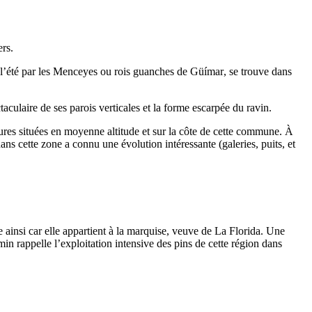
ers.
e l’été par les Menceyes ou rois guanches de
Güímar
, se trouve dans
aculaire de ses parois verticales et la forme escarpée du ravin.
ltures situées en moyenne altitude et sur la côte de cette commune. À
ans cette zone a connu une évolution intéressante (galeries, puits, et
e ainsi car elle appartient à la marquise, veuve de
La Florida
. Une
n rappelle l’exploitation intensive des pins de cette région dans