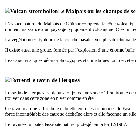
Le
Malpaís
ou les champs de sc
L’espace naturel du
Malpaís de Güímar
comprend le cône volcaniq
donnant naissance à un paysage typiquement volcanique. C’est un esp
La végétation est typique de la couche basale avec plus de cinquante
Il existe aussi une grotte, formée par l’explosion d’une énorme bull
Les caractéristiques géomorphologiques et climatiques font de cet end
Le ravin de
Herques
Le ravin de
Herques
est depuis toujours une zone où l’on trouve de n
trouver dans cette zone en hiver comme en été.
Ce ravin marque la frontière naturelle entre les communes de
Fasnia
force incontrôlable des eaux se déchaîne alors et elle façonne un sil
Le ravin est un site classé site naturel protégé par la loi 12/1987.