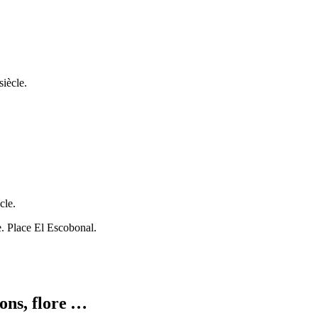
siècle.
cle.
e. Place
El Escobonal
.
ions, flore …