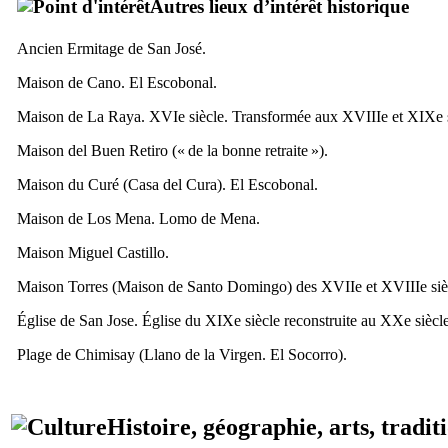
Autres lieux d’intérêt historique
Ancien Ermitage de
San José
.
Maison de
Cano
.
El Escobonal
.
Maison de
La Raya
.
XVIe
siècle
. Transformée aux
XVIIIe
et
XIXe
Maison
del Buen Retiro
(« de la bonne retraite »).
Maison du Curé (
Casa del Cura
).
El Escobonal
.
Maison de
Los Mena
.
Lomo de Mena
.
Maison
Miguel Castillo
.
Maison
Torres
(Maison de
Santo Domingo
) des
XVIIe
et
XVIIIe
siè
Église de
San Jose
. Église du
XIXe
siècle reconstruite au
XXe
siècl
Plage de
Chimisay
(
Llano de la Virgen
.
El Socorro
).
Histoire, géographie, arts, tradit