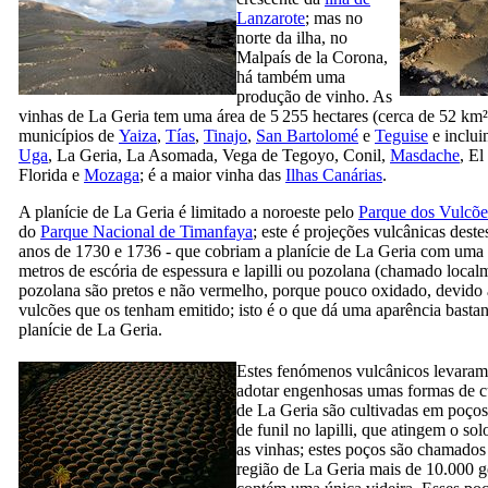
Lanzarote
; mas no
norte da ilha, no
Malpaís de la Corona
,
há também uma
produção de vinho. As
vinhas de
La Geria
tem uma área de 5 255 hectares (cerca de 52 km²
municípios de
Yaiza
,
Tías
,
Tinajo
,
San Bartolomé
e
Teguise
e inclui
Uga
,
La Geria
,
La Asomada
,
Vega de Tegoyo
,
Conil
,
Masdache
,
El 
Florida
e
Mozaga
; é a maior vinha das
Ilhas Canárias
.
A planície de
La Geria
é limitado a noroeste pelo
Parque dos Vulcõe
do
Parque Nacional de
Timanfaya
; este é projeções vulcânicas deste
anos de 1730 e 1736 - que cobriam a planície de
La Geria
com uma c
metros de escória de espessura e lapilli ou pozolana (chamado loca
pozolana são pretos e não vermelho, porque pouco oxidado, devido
vulcões que os tenham emitido; isto é o que dá uma aparência bastan
planície de
La Geria
.
Estes fenómenos vulcânicos levaram 
adotar engenhosas umas formas de cu
de
La Geria
são cultivadas em poços
de funil no lapilli, que atingem o solo
as vinhas; estes poços são chamados
região de
La Geria
mais de 10.000
g