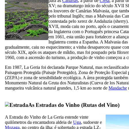
para as
Canárias
, a partir de
Creta
, a partir 
XV
; na dramaturgo início do século
XVII
S
os louvores de Canárias Malvasia, que tamb
pelo tribunal Inglês; mas a Malvasia das Can
contestada pelo xerez de Andaluzia (
sherry
)
XVII,
moda caiu no porto, após o casamento
da Inglaterra com o Português princesa Cat
em 1661, esta união para fortalecer a aliança
Inglaterra contra a Espanha. A Malvasia das 
gradualmente, caiu no esquecimento; a vinha desapareceu quase co
século
XIX,
após os ataques de míldio, mas foi poupado pela filoxe
1960, com a ascensão do turismo, a produção de vinho começou a cr
Em 1987,
La Geria
foi declarada Parque Natural, mas reclassifica
Paisagem Protegida (
Paisaje Protegido
), Zona de Proteção Especial 
(
ZEPA
) e zona de sensibilidade ecológica. A área protegida também 
Monumento Natural da Gruta dos Naturalistas (
Cueva de los Natural
mangueira vulcânica natural grandes, 1,5 km ao norte de
Masdache
n
As Estradas do Vinho (
Rutas del Vino
)
A Estrada do Vinho de
La Geria
estende vinte
quilómetros da encantadora aldeia de
Uga
, sudoeste e
Mozaga
, no centro da ilha; é sobretudo a estrada LZ-