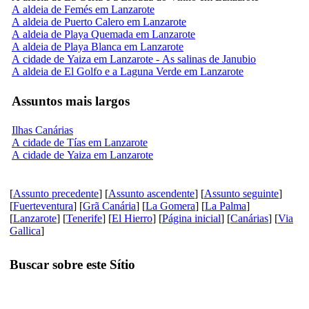
A aldeia de Femés em Lanzarote
A aldeia de Puerto Calero em Lanzarote
A aldeia de Playa Quemada em Lanzarote
A aldeia de Playa Blanca em Lanzarote
A cidade de Yaiza em Lanzarote - As salinas de Janubio
A aldeia de El Golfo e a Laguna Verde em Lanzarote
Assuntos mais largos
Ilhas Canárias
A cidade de Tías em Lanzarote
A cidade de Yaiza em Lanzarote
[
Assunto precedente
] [
Assunto ascendente
] [
Assunto seguinte
]
[
Fuerteventura
] [
Grã Canária
] [
La Gomera
] [
La Palma
]
[
Lanzarote
] [
Tenerife
] [
El Hierro
] [
Página inicial
] [
Canárias
] [
Via
Gallica
]
Buscar sobre este Sítio