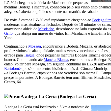
LZ-502 chegamos à aldeia de
Mácher
onde pequenas
mentiras
Bodega Timanfaya
, conhecida pelo seu vinho tinto chama
adega está aberta ao público somente nas manhãs de sábado.
De volta à estrada LZ-30 está rapidamente chegando ao
Bodega Stra
modernas, mas atualmente fechados. Depois de 10 minutos de carro,
atravessar a aldeia de
Masdache
, descobre-se no lado esquerdo da e
Grifo
, que abriga um museu do vinho. Em
Masdache
é também a
Bo
Yuco
.
Continuando a
Mozaga
, encontramos a
Bodega Mozaga
, estabeleci
produz vinhos de alta qualidade, muitas vezes vencedora; vira à es
estrada para
Tiagua
, onde pequenas mentiras
Bodega Tinache
especi
branco. Continuando até
Mancha Blanca
, encontramos a
Bodegas 
então, voltar para
Mozaga
, em seguida, continuar no LZ-20 auto-es
Bartolomé
que são - no centro histórico, atrás da Câmara Municipal
- a
Bodegas Barreto
, cujos vinhos são vendidos sob marca
El Campe
preços importantes. A
Bodegas Barreto
tem uma filial em
Masdache
Centro, 64
.
A adega
La Geria
(
Bodega La Geria
)
A adega
La Geria
está localizado a 5 km a nordeste de