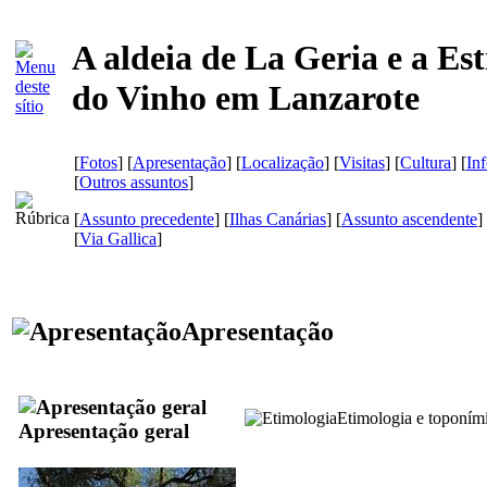
A aldeia de La Geria e a Es
do Vinho em Lanzarote
[
Fotos
] [
Apresentação
] [
Localização
] [
Visitas
] [
Cultura
] [
In
[
Outros assuntos
]
[
Assunto precedente
] [
Ilhas Canárias
] [
Assunto ascendente
]
[
Via Gallica
]
Apresentação
Etimologia e toponím
Apresentação geral