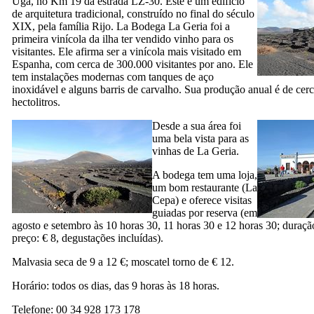
Uga
, no Km 19 da estrada LZ-30. Este é um edifício
de arquitetura tradicional, construído no final do século
XIX,
pela família
Rijo
. La Bodega
La Geria
foi a
primeira vinícola da ilha ter vendido vinho para os
visitantes. Ele afirma ser a vinícola mais visitado em
Espanha, com cerca de 300.000 visitantes por ano. Ele
tem instalações modernas com tanques de aço
inoxidável e alguns barris de carvalho. Sua produção anual é de cer
hectolitros.
Desde a sua área foi
uma bela vista para as
vinhas de
La Geria
.
A bodega tem uma loja,
um bom restaurante (
La
Cepa
) e oferece visitas
guiadas por reserva (em
agosto e setembro às 10 horas 30, 11 horas 30 e 12 horas 30; duraçã
preço: € 8, degustações incluídas).
Malvasia seca de 9 a 12 €;
moscatel
torno de € 12.
Horário: todos os dias, das 9 horas às 18 horas.
Telefone: 00 34 928 173 178