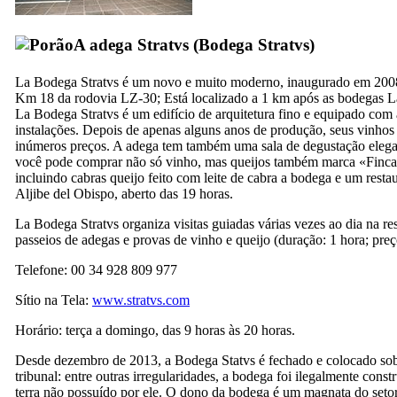
A adega Stratvs (
Bodega Stratvs
)
La
Bodega Stratvs
é um novo e muito moderno, inaugurado em 2008
Km 18 da rodovia LZ-30; Está localizado a 1 km após as bodegas
L
La
Bodega Stratvs
é um edifício de arquitetura fino e equipado com
instalações. Depois de apenas alguns anos de produção, seus vinho
inúmeros preços. A adega tem também uma sala de degustação elega
você pode comprar não só vinho, mas queijos também marca «
Finc
incluindo cabras queijo feito com leite de cabra a bodega e um rest
Aljibe del Obispo
, aberto das 19 horas.
La
Bodega Stratvs
organiza visitas guiadas várias vezes ao dia na r
passeios de adegas e provas de vinho e queijo (duração: 1 hora; preç
Telefone: 00 34 928 809 977
Sítio na Tela:
www.stratvs.com
Horário: terça a domingo, das 9 horas às 20 horas.
Desde dezembro de 2013, a
Bodega Statvs
é fechado e colocado sob
tribunal: entre outras irregularidades, a bodega foi ilegalmente const
terra não possuído por ele. O dono da bodega é um magnata do setor