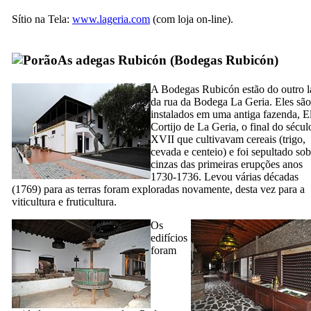
Sítio na Tela:
www.lageria.com
(com loja on-line).
As adegas
Rubicón
(
Bodegas Rubicón
)
A
Bodegas Rubicón
estão do outro 
da rua da
Bodega La Geria
. Eles são
instalados em uma antiga fazenda,
E
Cortijo de La Geria
, o final do sécul
XVII
que cultivavam cereais (trigo,
cevada e centeio) e foi sepultado sob
cinzas das primeiras erupções anos
1730-1736. Levou várias décadas
(1769) para as terras foram exploradas novamente, desta vez para a
viticultura e fruticultura.
Os
edifícios
foram