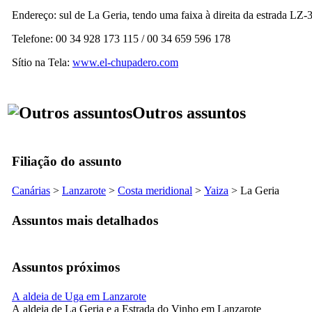
Endereço: sul de
La Geria
, tendo uma faixa à direita da estrada LZ
Telefone: 00 34 928 173 115 / 00 34 659 596 178
Sítio na Tela:
www.el-chupadero.com
Outros assuntos
Filiação do assunto
Canárias
>
Lanzarote
>
Costa meridional
>
Yaiza
>
La Geria
Assuntos mais detalhados
Assuntos próximos
A aldeia de Uga em Lanzarote
A aldeia de La Geria e a Estrada do Vinho em Lanzarote