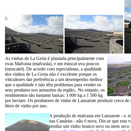
As vinhas de
La Geria
é plantada principalmente com
uvas Malvasia (
malvasía
), e um muscat uva poucos
(
moscatel
). De acordo com especialistas, a qualidade
dos vinhos de
La Geria
não é excelente porque os
viticultores dar preferência a um desempenho melhor
que a qualidade e não têm problemas para vender os
seus produtos nos armazéns da região;. No entanto, os
rendimentos são bastante baixas: 1 000 kg a 1 500 kg
por hectare. Os produtores de vinho de
Lanzarote
produzir cerca de 
litros de vinho por ano.
A produção de malvasia em
Lanzarote
- e, 
nas Canárias - não é nova. Diz-se que esta v
produz um vinho branco seco ou meio seco -