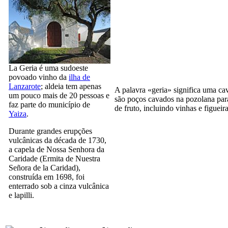
La Geria
é uma sudoeste
povoado vinho da
ilha de
Lanzarote
; aldeia tem apenas
A palavra «
geria
» significa uma ca
um pouco mais de 20 pessoas e
são poços cavados na pozolana para
faz parte do município de
de fruto, incluindo vinhas e figueira
Yaiza
.
Durante grandes erupções
vulcânicas da década de 1730,
a capela de Nossa Senhora da
Caridade (
Ermita de Nuestra
Señora de la Caridad
),
construída em 1698, foi
enterrado sob a cinza vulcânica
e lapilli.