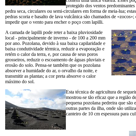
contém uma única videira. Esses poç
protegido dos ventos predominantes
pedra seca, circulares ou semi-circulares em forma de meia-lua; estas
pedras scoria e basalto de lava vulcânica são chamados de «
zocos
»;
impedir que o vento para encher o poço com lapilli.
A camada de lapilli pode reter a baixa pluviosidade
local - principalmente de inverno - de 100 a 200 mm
por ano. Pozolana, devido à sua baixa capilaridade e
baixa condutividade térmica, reduzir a evaporação e
retém o calor da terra, e, por causa de seus poros
grosseiros, reduzir o escoamento de águas pluviais e
erosão do solo. Pensa-se também que os pozolana
absorver a humidade do ar, o orvalho da noite, e
transmitir as plantas; a cor preta absorve o calor
máximo do sol.
Esta técnica de agricultura de sequei
mostrou-se tão eficaz que a região d
pequena pozolana pedreira que são 
outras partes da ilha, onde são utili
canteiro de 10 cm espessura para cul