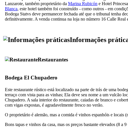
Lanzarote
, também proprietário da
Marina Rubicón
e Hotel
Princesa
Blanca
, este hotel também foi construído - como outros - em condiçõ
Bodega Statvs
deve permanecer fechada até que o tribunal tenha de
definitivamente. A venda continua na loja no número 16
Calle Real
Informações prátic
Restaurantes
Bodega El Chupadero
Este restaurante rústico está localizado na parte de trás de uma
bode
terraço com vista para as vinhas; Ela deve seu nome a um vulcão loc
Chupadero
. A sala interior do restaurante, caiadas de branco e cobe
com vigas expostas, é agradavelmente fresco no verão.
O proprietário é alemão, mas a comida é vinhos espanhóis e locais (
Bons
tapas
e vinhos da casa, mas os preços bastante elevados (8 a 9