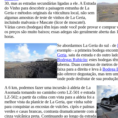
30, mas as estradas secundárias ligadas a ele. A Estrada
do Vinho para descobrir a paisagem estranha de
La
Geria
e métodos originais da viticultura local, não sem
algumas amostras de teste de vinhos de
La Geria
,
incluindo malvasia e Mascate (
licor de moscatel
).
Várias caves (
bodegas
) têm lojas onde você pode provar e comprar 
os preços são muito baixos; essas adegas são geralmente aberta das 
horas.
Se abordarmos
La Geria
do sul - de
exemplo - a primeira bodega encont
Geria
, saiu da estrada e do outro lad
Bodegas Rubicón
; estes bodegas tê
taberna. Duas centenas de metros de
faixa para a direita e leva à
Bodega 
não oferece degustação, mas tem um
onde pode desfrutar de sua produção
A 6 km, podemos fazer uma incursão à aldeia de
La
Asomada
tomando no caminho certo LZ-501 e estrada
LZ-502; a partir da colina com vista para a aldeia foi a
melhor vista da planície de
La Geria
, que vinha subir
para conquistar as encostas de vulcões. cipós e palmas
verdes e casas brancas, contrasta dramaticamente com a
cinza vulcânica preta. Continuando ao longo da estrada