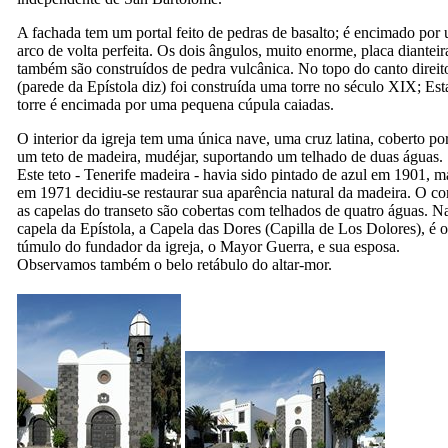
A fachada tem um portal feito de pedras de basalto; é encimado por
arco de volta perfeita. Os dois ângulos, muito enorme, placa dianteir
também são construídos de pedra vulcânica. No topo do canto direit
(parede da Epístola diz) foi construída uma torre no século
XIX
; Est
torre é encimada por uma pequena cúpula caiadas.
O interior da igreja tem uma única nave, uma cruz latina, coberto po
um teto de madeira, mudéjar, suportando um telhado de duas águas.
Este teto - Tenerife madeira - havia sido pintado de azul em 1901, m
em 1971 decidiu-se restaurar sua aparência natural da madeira. O co
as capelas do transeto são cobertas com telhados de quatro águas. N
capela da Epístola, a Capela das Dores (
Capilla de Los Dolores
), é o
túmulo do fundador da igreja, o
Mayor Guerra
, e sua esposa.
Observamos também o belo retábulo do altar-mor.