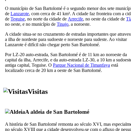
O município de
San Bartolomé
é o segundo menor dos sete municíp
de
Lanzarote
, com cerca de 41 km². A cidade faz fronteira com a ci
de
Teguise
, no norte da cidade de
Arrecife
, no oeste da cidade de
Tí
no oeste, e no município de
Tinajo
, a noroeste.
A cidade situa-se no cruzamento de estradas importantes que atrave
a ilha de nordeste para sudoeste e noroeste para sudeste. Ao visitar
Lanzarote
é difícil não chegar perto
San Bartolomé
.
Por LZ-20 auto-estrada,
San Bartolomé
é de 11 km ao noroeste da
capital da ilha,
Arrecife
, e da auto-estrada LZ-30, a 10 km a sudoest
antiga capital,
Teguise
. O
Parque Nacional de
Timanfaya
está
localizado cerca de 20 km a oeste de
San Bartolomé
.
Visitas
A aldeia de
San Bartolomé
A história de
San Bartolomé
remonta ao século
XVI,
mas especialm
no século
XVIII
que a cidade desenvolveu-se com o afluxo de pess