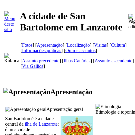
A cidade de San
Bartolome em Lanzarote
[
Fotos
] [
Apresentação
] [
Localização
] [
Visitas
] [
Cultura
]
[
Informações práticas
] [
Outros assuntos
]
[
Assunto precedente
] [
Ilhas Canárias
] [
Assunto ascendente
]
[
Via Gallica
]
Apresentação
Apresentação geral
Etimologia e toponí
San Bartolomé
é a cidade
central da
ilha de
Lanzarote
;
é uma cidade
tradicionalmente agrícola e