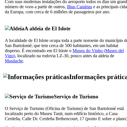
Com suas modernas instalações do aeroporto todos os dias um gran
número de voos a partir de outros,
Ilhas Canárias
e as principais cid
da Europa, com cerca de 6 milhões de passageiros por ano.
A aldeia de
El Islote
A localidade de
El Islote
ocupa toda a parte noroeste do município d
San Bartolomé
; que tem cerca de 500 habitantes, em um habitat
disperso. É encontrado em
El Islote
o
Museu do Vinho (
Museo del
Vino
)
, localizado na rodovia LZ-30, pouco antes da aldeia de
Masdache
.
Informações prátic
Serviço de Turismo
O Serviço de Turismo (
Oficina de Turismo
) de
San Bartolomé
está
localizado perto do Museu Tanit, num edifício histórico, a
Casa
Cerdeña
,
Calle Dr. Cerdeña Bethencourt, 17
(ponto E sobre o plano)