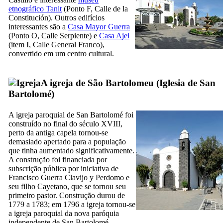
etnográfico Tanit
(Ponto F,
Calle de la
Constitución
). Outros edifícios
interessantes são a
Casa Mayor Guerra
(Ponto O,
Calle Serpiente
) e
Casa Ajei
(item I,
Calle General Franco
),
convertido em um centro cultural.
A igreja de São Bartolomeu (
Iglesia de San
Bartolomé
)
A igreja paroquial de
San Bartolomé
foi
construído no final do século
XVIII,
perto da antiga capela tornou-se
demasiado apertado para a população
que tinha aumentado significativamente.
A construção foi financiada por
subscrição pública por iniciativa de
Francisco Guerra Clavijo y Perdomo
e
seu filho
Cayetano
, que se tornou seu
primeiro pastor. Construção durou de
1779 a 1783; em 1796 a igreja tornou-se
a igreja paroquial da nova paróquia
independente de
San Bartolomé
.