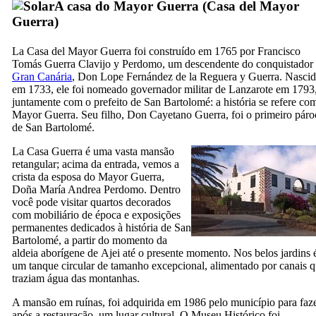
A casa do
Mayor Guerra
(
Casa del Mayor
Guerra
)
La
Casa del Mayor Guerra
foi construído em 1765 por
Francisco
Tomás Guerra Clavijo y Perdomo
, um descendente do conquistador
Gran Canária
,
Don Lope Fernández de la Reguera y Guerra
. Nasci
em 1733, ele foi nomeado governador militar de
Lanzarote
em 1793
juntamente com o prefeito de
San Bartolomé
: a história se refere co
Mayor Guerra
. Seu filho,
Don Cayetano Guerra
, foi o primeiro pár
de
San Bartolomé
.
La
Casa Guerra
é uma vasta mansão
retangular; acima da entrada, vemos a
crista da esposa do
Mayor Guerra
,
Doña María Andrea Perdomo
. Dentro
você pode visitar quartos decorados
com mobiliário de época e exposições
permanentes dedicados à história de
San
Bartolomé
, a partir do momento da
aldeia aborígene de
Ajei
até o presente momento. Nos belos jardins 
um tanque circular de tamanho excepcional, alimentado por canais 
traziam água das montanhas.
A mansão em ruínas, foi adquirida em 1986 pelo município para faze
após a restauração, um lugar cultural. O Museu Histórico foi