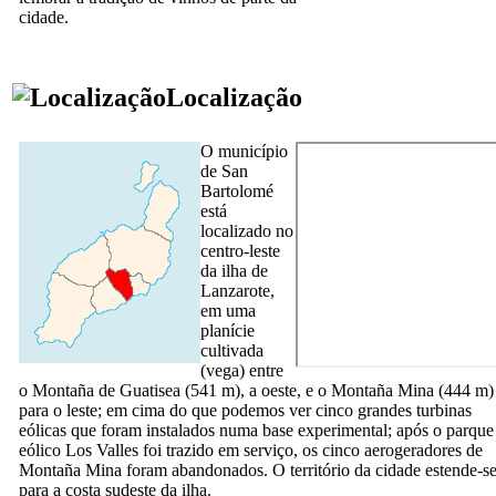
cidade.
Localização
O município
de
San
Bartolomé
está
localizado no
centro-leste
da ilha de
Lanzarote
,
em uma
planície
cultivada
(
vega
) entre
o
Montaña de Guatisea
(541 m), a oeste, e o
Montaña Mina
(444 m)
para o leste; em cima do que podemos ver cinco grandes turbinas
eólicas que foram instalados numa base experimental; após o parque
eólico
Los Valles
foi trazido em serviço, os cinco aerogeradores de
Montaña Mina
foram abandonados. O território da cidade estende-s
para a costa sudeste da ilha.