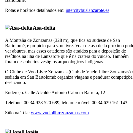
Bartolomé
.
Rotas e horários detalhados em:
intercitybuslanzarote.es
Asa-delta
A
Montaña de Zonzamas
(328 m), que fica ao sudeste de
San
Bartolomé
, é propício para voo livre. Voar de asa delta próximo pod
ver abutres, mas esses catadores são atraídos para a deposição de
resíduos na ilha de
Lanzarote
que é na cratera do vulcão. Também
foram descobertos vestígios arqueológicos indígenas.
O Clube de Voo Livre
Zonzamas
(
Club de Vuelo Libre Zonzamas
) 
sediada em
San Bartolomé
; organiza viagens e pendurar competiçõe
deslizando.
Endereço:
Calle Alcalde Antonio Cabrera Barrera, 12
Telefone: 00 34 928 520 689; telefone móvel: 00 34 629 161 143
Sítio na Tela:
www.vuelolibrezonzamas.com
Hotéis