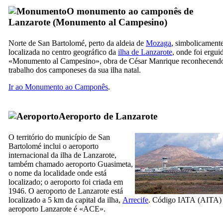
O monumento ao camponês de
Lanzarote
(
Monumento al Campesino
)
Norte de
San Bartolomé
, perto da aldeia de
Mozaga
, simbolicament
localizada no centro geográfico da
ilha de
Lanzarote
, onde foi ergui
«
Monumento al Campesino
», obra de
César Manrique
reconhecend
trabalho dos camponeses da sua ilha natal.
Ir ao Monumento ao Camponês
.
Aeroporto de
Lanzarote
O território do município de
San
Bartolomé
inclui o aeroporto
internacional da ilha de
Lanzarote
,
também chamado aeroporto
Guasimeta
,
o nome da localidade onde está
localizado; o aeroporto foi criada em
1946. O aeroporto de
Lanzarote
está
localizado a 5 km da capital da ilha,
Arrecife
. Código
IATA
(
AITA
)
aeroporto
Lanzarote
é «ACE».