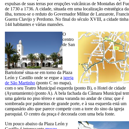
expulsas de suas terras por erupções vulcânicas de
Montañas del Fu
de 1730 a 1736. A cidade, situada em uma localização estratégica da
ilha, tornou-se o reduto do Governador Militar de
Lanzarote
,
Franci
Guerra Clavijo y Perdomo
. No final do século
XVIII,
a cidade tinha
144 habitantes e várias mansões.
O
centro
de
San
Bartolomé
situa-se em torno da
Plaza
León y Castillo
onde se ergue a
igreja
de São Martinho
(ponto C no mapa),
com o seu Teatro Municipal esquerda (ponto B), o Hotel de cidade
(
Ayuntamiento
) (ponto A). A bela fachada da Câmara Municipal te
uma galeria no piso térreo e uma varanda no andar de cima; que é
sombreada por palmeiras de grande porte, e à sua esquerda está um
campanário alto que parece competir com a torre do sino da igreja
paroquial. O centro da praça é decorada com uma bela fonte.
Um pouco abaixo da Plaza
León y
Castillo
é interessante
museu