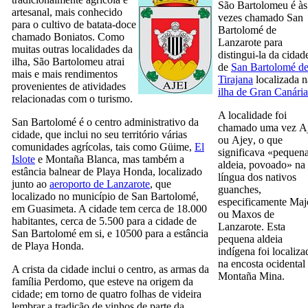
São Bartolomeu é às
artesanal, mais conhecido
vezes chamado
San
para o cultivo de batata-doce
Bartolomé de
chamado
Boniatos
. Como
Lanzarote
para
muitas outras localidades da
distingui-la da cidad
ilha, São Bartolomeu atrai
de
San Bartolomé d
mais e mais rendimentos
Tirajana
localizada n
provenientes de atividades
ilha de Gran Canária
relacionadas com o turismo.
A localidade foi
San Bartolomé
é o centro administrativo da
chamado uma vez
A
cidade, que inclui no seu território várias
ou
Ajey
, o que
comunidades agrícolas, tais como
Güime
,
El
significava «pequen
Islote
e
Montaña Blanca
, mas também a
aldeia, povoado» na
estância balnear de
Playa Honda
, localizado
língua dos nativos
junto ao
aeroporto de
Lanzarote
, que
guanches,
localizado no município de
San Bartolomé
,
especificamente
Maj
em
Guasimeta
. A cidade tem cerca de 18.000
ou
Maxos
de
habitantes, cerca de 5.500 para a cidade de
Lanzarote
. Esta
San Bartolomé
em si, e 10500 para a estância
pequena aldeia
de
Playa Honda
.
indígena foi localiza
na encosta ocidental
A crista da cidade inclui o centro, as armas da
Montaña Mina
.
família
Perdomo
, que esteve na origem da
cidade; em torno de quatro folhas de videira
lembrar a tradição de vinhos de parte da