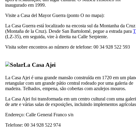
inaugurado em 1999.
Visite a
Casa del Mayor Guerra
(ponto O no mapa):
La
Casa Guerra
está localizado na encosta sul da Montanha da Cruz
(
Montaña de la Cruz
). Desde
San Bartolomé
, pegue a estrada para
T
(LZ-35), em seguida, vire à direita na
Calle Serpiente
.
Visita sobre encontros ao número de telefone: 00 34 928 522 593
La
Casa Ajei
La
Casa Ajei
é uma grande mansão construída em 1720 em um plan
retangular com um grande pátio central rodeado por uma galeria de
madeira. Telhados, empena, são cobertas com azulejos mouros.
La
Casa Ajei
foi transformada em um centro cultural com uma galer
de arte e várias salas de exposições, incluindo implementos agrícolas
Endereço:
Calle General Franco s/n
Telefone: 00 34 928 522 974