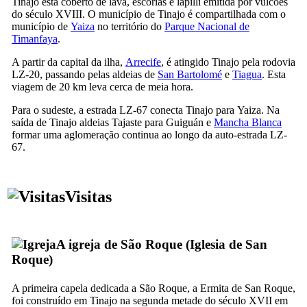
Tinajo
está coberto de lava, escórias e lapilli emitida por vulcões
do século
XVIII
. O município de
Tinajo
é compartilhada com o
município de
Yaiza
no território do
Parque Nacional de
Timanfaya
.
A partir da capital da ilha,
Arrecife
, é atingido
Tinajo
pela rodovia
LZ-20, passando pelas aldeias de
San Bartolomé
e
Tiagua
. Esta
viagem de 20 km leva cerca de meia hora.
Para o sudeste, a estrada LZ-67 conecta
Tinajo
para
Yaiza
. Na
saída de
Tinajo
aldeias
Tajaste
para
Guiguán
e
Mancha Blanca
formar uma aglomeração continua ao longo da auto-estrada LZ-
67.
Visitas
A igreja de São Roque (
Iglesia de San
Roque
)
A primeira capela dedicada a São Roque, a
Ermita de San Roque
,
foi construído em
Tinajo
na segunda metade do século
XVII
em