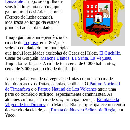
Lanzarote
.
Tinajo
se orgulha de
seus lutadores luta canária que
ganhou muitas vitórias na arena
(
Terrero de lucha canaria
),
localizada ao longo da estrada
principal ao sul da cidade.
Tinajo
ganhou a independência da
cidade de
Teguise
, em 1802, e é a
sede do condado de um município
que inclui localidades agrícolas de
Casas del Islote
,
El Cuchillo
,
Casas de Guiguán
,
Mancha Blanca
,
La Santa
,
La Vegueta
,
Tinguatón
e
Tajaste
. A cidade tem cerca de 6.000 habitantes,
cerca de 3.000 para a cidade de
Tinajo
.
A principal atividade da vegetais e frutas culturas da cidade,
incluindo as uvas, frutas, cebolas, lentilhas. O
Parque Nacional
de
Timanfaya
e o
Parque Natural de
Los Volcanes
atrair uma
parte do comércio turístico, especialmente caminhantes. As
atrações culturais da cidade são, principalmente, a
Ermita de la
Virgen de los Dolores
, em
Mancha Blanca
, que aparece no centro
do escudo da cidade, e a
Ermita de Nuestra Señora de Regla
, em
Yuco
.