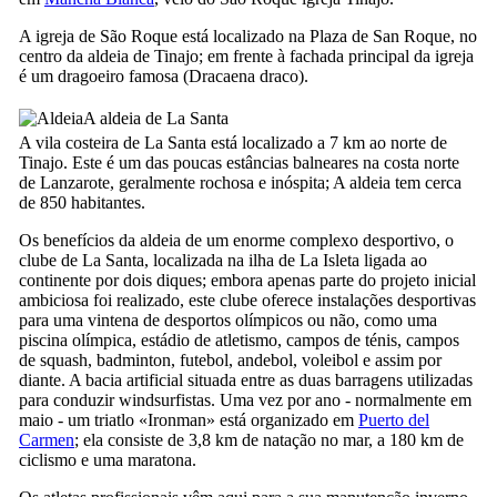
A igreja de São Roque está localizado na
Plaza de San Roque
, no
centro da aldeia de
Tinajo
; em frente à fachada principal da igreja
é um dragoeiro famosa (
Dracaena draco
).
A aldeia de
La Santa
A vila costeira de
La Santa
está localizado a 7 km ao norte de
Tinajo
. Este é um das poucas estâncias balneares na costa norte
de
Lanzarote
, geralmente rochosa e inóspita; A aldeia tem cerca
de 850 habitantes.
Os benefícios da aldeia de um enorme complexo desportivo, o
clube de
La Santa
, localizada na ilha de
La Isleta
ligada ao
continente por dois diques; embora apenas parte do projeto inicial
ambiciosa foi realizado, este clube oferece instalações desportivas
para uma vintena de desportos olímpicos ou não, como uma
piscina olímpica, estádio de atletismo, campos de ténis, campos
de squash, badminton, futebol, andebol, voleibol e assim por
diante. A bacia artificial situada entre as duas barragens utilizadas
para conduzir windsurfistas. Uma vez por ano - normalmente em
maio - um triatlo «
Ironman
» está organizado em
Puerto del
Carmen
; ela consiste de 3,8 km de natação no mar, a 180 km de
ciclismo e uma maratona.