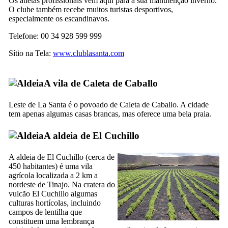
Os atletas profissionais vêm aqui para a sua manutenção inverno.
O clube também recebe muitos turistas desportivos,
especialmente os escandinavos.
Telefone: 00 34 928 599 999
Sítio na Tela:
www.clublasanta.com
A vila de
Caleta de Caballo
Leste de
La Santa
é o povoado de
Caleta de Caballo
. A cidade
tem apenas algumas casas brancas, mas oferece uma bela praia.
A aldeia de
El Cuchillo
A aldeia de
El Cuchillo
(cerca de
450 habitantes) é uma vila
agrícola localizada a 2 km a
nordeste de
Tinajo
. Na cratera do
vulcão
El Cuchillo
algumas
culturas hortícolas, incluindo
campos de lentilha que
constituem uma lembrança