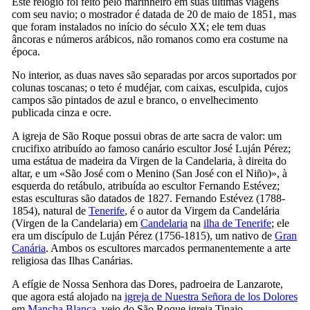
Este relógio foi feito pelo marinheiro em suas últimas viagens
com seu navio; o mostrador é datada de 20 de maio de 1851, mas
que foram instalados no início do século
XX
; ele tem duas
âncoras e números arábicos, não romanos como era costume na
época.
No interior, as duas naves são separadas por arcos suportados por
colunas toscanas; o teto é mudéjar, com caixas, esculpida, cujos
campos são pintados de azul e branco, o envelhecimento
publicada cinza e ocre.
A igreja de São Roque possui obras de arte sacra de valor: um
crucifixo atribuído ao famoso canário escultor
José Luján Pérez
;
uma estátua de madeira da
Virgen de la Candelaria
, à direita do
altar, e um «São José com o Menino (
San José con el Niño
)», à
esquerda do retábulo, atribuída ao escultor
Fernando Estévez
;
estas esculturas são datados de 1827.
Fernando Estévez
(1788-
1854), natural de
Tenerife
, é o autor da Virgem da Candelária
(
Virgen de la Candelaria
) em
Candelaria
na
ilha de Tenerife
; ele
era um discípulo de
Luján Pérez
(1756-1815), um nativo de
Gran
Canária
. Ambos os escultores marcados permanentemente a arte
religiosa das Ilhas Canárias.
A efígie de Nossa Senhora das Dores, padroeira de
Lanzarote
,
que agora está alojado na
igreja de
Nuestra Señora de los Dolores
em
Mancha Blanca
, veio do São Roque igreja
Tinajo
.