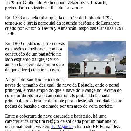
1679 por
Guillén de Bethencourt Velázquez y Luzardo
,
prebendário e vigário da ilha de
Lanzarote
.
Em 1738 a capela foi ampliada e em 29 de Junho de 1792,
tornou-se a igreja paroquial da segunda paróquia de
Lanzarote
,
criado por
Antonio Tavira y Almanzán
, bispo das Canárias 1791-
1796.
Em 1800 o edifício sofreu novas
expansões e melhorias, como a
construção de um batistério no
lado esquerdo da igreja; visto
antes o batistério dá a impressão
de que a igreja tem três naves.
A igreja de
San Roque
tem duas
naves de tamanho desigual; da nave da Epístola, onde o portal
principal, é mais amplo do que a nave do Evangelho. Acima do
corredor direito fica o campanário. Os portais da fachada
principal, no lado sul e de frente para o leste, são moldadas com
pedras de basalto e encimada por um arco de volta perfeita.
Entre a cobertura da nave esquerda e batistério, há uma
característica rara: um relógio de sol dada por um marinheiro,
ocasionalmente, vive em
La Vegueta
, chamado
RF Fernández
.