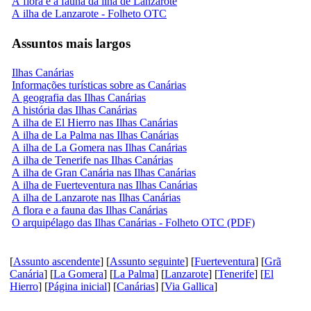
A flora e a fauna da ilha de Lanzarote
A ilha de Lanzarote - Folheto OTC
Assuntos mais largos
Ilhas Canárias
Informações turísticas sobre as Canárias
A geografia das Ilhas Canárias
A história das Ilhas Canárias
A ilha de El Hierro nas Ilhas Canárias
A ilha de La Palma nas Ilhas Canárias
A ilha de La Gomera nas Ilhas Canárias
A ilha de Tenerife nas Ilhas Canárias
A ilha de Gran Canária nas Ilhas Canárias
A ilha de Fuerteventura nas Ilhas Canárias
A ilha de Lanzarote nas Ilhas Canárias
A flora e a fauna das Ilhas Canárias
O arquipélago das Ilhas Canárias - Folheto OTC (PDF)
[
Assunto ascendente
] [
Assunto seguinte
] [
Fuerteventura
] [
Grã
Canária
] [
La Gomera
] [
La Palma
] [
Lanzarote
] [
Tenerife
] [
El
Hierro
] [
Página inicial
] [
Canárias
] [
Via Gallica
]