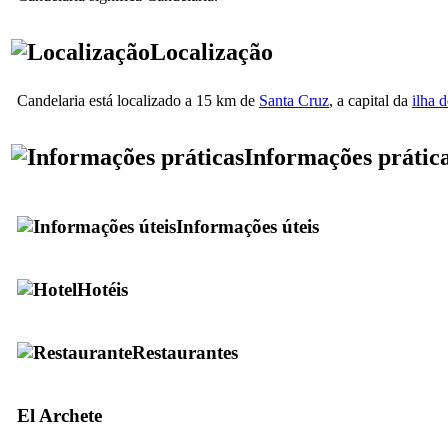
Localização
Candelaria
está localizado a 15 km de
Santa Cruz
, a capital da
ilha 
Informações prátic
Informações úteis
Hotéis
Restaurantes
El Archete