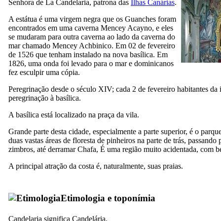
Senhora de
La Candelaria
, patrona das
Ilhas Canárias
.
A estátua é uma virgem negra que os Guanches foram
encontrados em uma caverna Mencey Acayno, e eles
se mudaram para outra caverna ao lado da caverna do
mar chamado Mencey Achbinico. Em 02 de fevereiro
de 1526 que tenham instalado na nova basílica. Em
1826, uma onda foi levado para o mar e dominicanos
fez esculpir uma cópia.
Peregrinação desde o século
XIV
; cada 2 de fevereiro habitantes da
peregrinação à basílica.
A basílica está localizado na praça da vila.
Grande parte desta cidade, especialmente a parte superior, é o parque
duas vastas áreas de floresta de pinheiros na parte de trás, passando 
zimbros, até derramar
Chafa
, É uma região muito acidentada, com be
A principal atração da costa é, naturalmente, suas praias.
Etimologia e toponímia
Candelaria
significa Candelária.