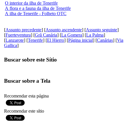
O interior da ilha de Tenerife
A flora e a fauna da ilha de Tenerife
A ilha de Tenerife - Folheto OTC
[
Assunto precedente
] [
Assunto ascendente
] [
Assunto seguinte
]
[
Fuerteventura
] [
Grã Canária
] [
La Gomera
] [
La Palma
]
[
Lanzarote
] [
Tenerife
] [
El Hierro
] [
Página inicial
] [
Canárias
] [
Via
Gallica
]
Buscar sobre este Sítio
Buscar sobre a Tela
Recomendar esta página
Recomendar este sítio