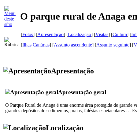
O parque rural de Anaga em
[
Fotos
] [
Apresentação
] [
Localização
] [
Visitas
] [
Cultura
] [
In
[
Ilhas Canárias
] [
Assunto ascendente
] [
Assunto seguinte
]
[
V
Apresentação
Apresentação geral
O Parque Rural de
Anaga
é uma enorme área protegida de grande val
grandes depósitos de sedimentos, praias, falésias espetaculares … 
Localização