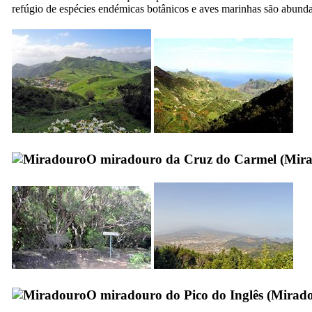
refúgio de espécies endémicas botânicos e aves marinhas são abunda
O miradouro da Cruz do Carmel (
Mira
O miradouro do Pico do Inglês (
Mirador