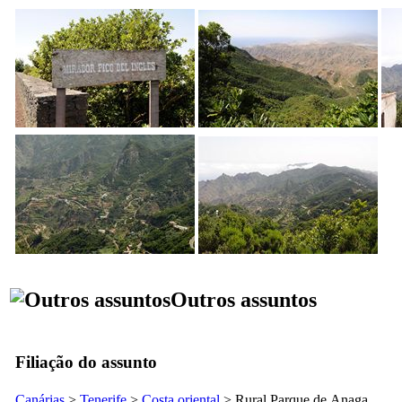
Outros assuntos
Filiação do assunto
Canárias
>
Tenerife
>
Costa oriental
> Rural Parque de
Anaga