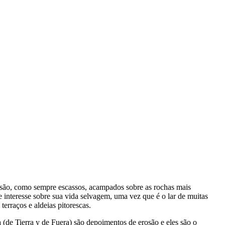
 são, como sempre escassos, acampados sobre as rochas mais
e interesse sobre sua vida selvagem, uma vez que é o lar de muitas
erraços e aldeias pitorescas.
a
(
de Tierra y de Fuera
) são depoimentos de erosão e eles são o