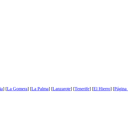
ia
] [
La Gomera
] [
La Palma
] [
Lanzarote
] [
Tenerife
] [
El Hierro
] [
Página 