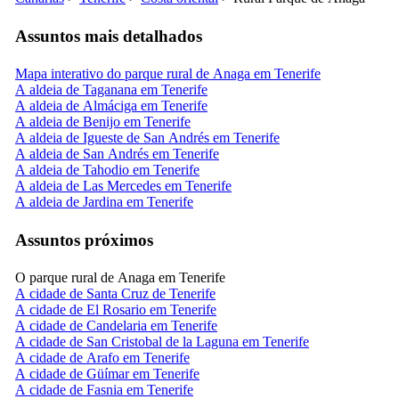
Assuntos mais detalhados
Mapa interativo do parque rural de Anaga em Tenerife
A aldeia de Taganana em Tenerife
A aldeia de Almáciga em Tenerife
A aldeia de Benijo em Tenerife
A aldeia de Igueste de San Andrés em Tenerife
A aldeia de San Andrés em Tenerife
A aldeia de Tahodio em Tenerife
A aldeia de Las Mercedes em Tenerife
A aldeia de Jardina em Tenerife
Assuntos próximos
O parque rural de Anaga em Tenerife
A cidade de Santa Cruz de Tenerife
A cidade de El Rosario em Tenerife
A cidade de Candelaria em Tenerife
A cidade de San Cristobal de la Laguna em Tenerife
A cidade de Arafo em Tenerife
A cidade de Güímar em Tenerife
A cidade de Fasnia em Tenerife