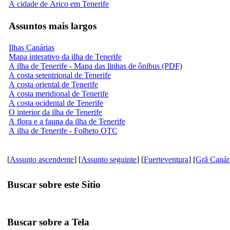
A cidade de Arico em Tenerife
Assuntos mais largos
Ilhas Canárias
Mapa interativo da ilha de Tenerife
A ilha de Tenerife - Mapa das linhas de ônibus (PDF)
A costa setentrional de Tenerife
A costa oriental de Tenerife
A costa meridional de Tenerife
A costa ocidental de Tenerife
O interior da ilha de Tenerife
A flora e a fauna da ilha de Tenerife
A ilha de Tenerife - Folheto OTC
[
Assunto ascendente
] [
Assunto seguinte
] [
Fuerteventura
] [
Grã Canár
Buscar sobre este Sítio
Buscar sobre a Tela