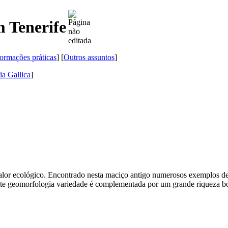
 Tenerife
formações práticas
] [
Outros assuntos
]
ia Gallica
]
or ecológico. Encontrado nesta maciço antigo numerosos exemplos de ro
Este geomorfologia variedade é complementada por um grande riqueza bo