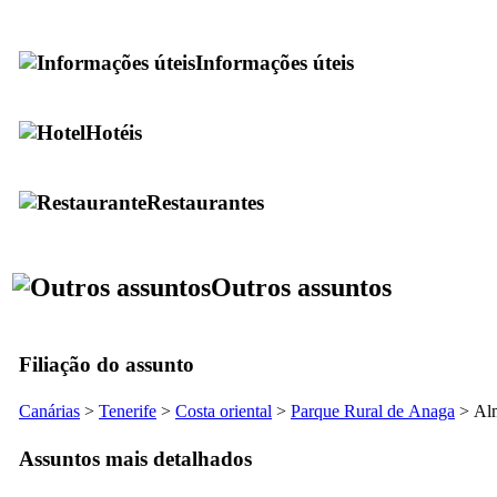
Informações úteis
Hotéis
Restaurantes
Outros assuntos
Filiação do assunto
Canárias
>
Tenerife
>
Costa oriental
>
Parque Rural de
Anaga
>
Al
Assuntos mais detalhados