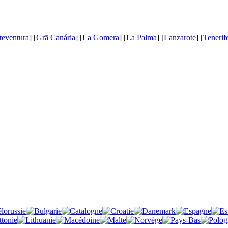
teventura
] [
Grã Canária
] [
La Gomera
] [
La Palma
] [
Lanzarote
] [
Tenerif