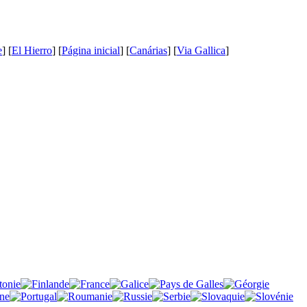
e
] [
El Hierro
] [
Página inicial
] [
Canárias
] [
Via Gallica
]