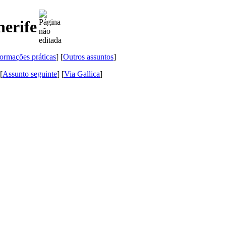
nerife
formações práticas
] [
Outros assuntos
]
 [
Assunto seguinte
]
[
Via Gallica
]