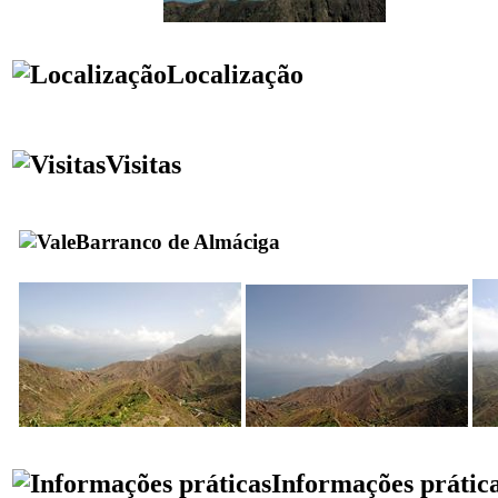
Localização
Visitas
Barranco de Almáciga
Informações prátic