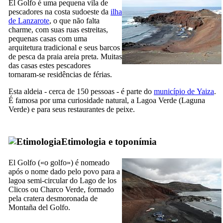
El Golfo
é uma pequena vila de
pescadores na costa sudoeste da
ilha
de
Lanzarote
, o que não falta
charme, com suas ruas estreitas,
pequenas casas com uma
arquitetura tradicional e seus barcos
de pesca da praia areia preta. Muitas
das casas estes pescadores
tornaram-se residências de férias.
Esta aldeia - cerca de 150 pessoas - é parte do
município de
Yaiza
.
É famosa por uma curiosidade natural, a Lagoa Verde (
Laguna
Verde
) e para seus restaurantes de peixe.
Etimologia e toponímia
El Golfo
(«o golfo») é nomeado
após o nome dado pelo povo para a
lagoa semi-circular do
Lago de los
Clicos
ou
Charco Verde
, formado
pela cratera desmoronada de
Montaña del Golfo
.