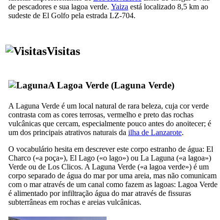
de pescadores e sua lagoa verde.
Yaiza
está localizado 8,5 km ao
sudeste de
El Golfo
pela estrada LZ-704.
Visitas
A Lagoa Verde (
Laguna Verde
)
A
Laguna Verde
é um local natural de rara beleza, cuja cor verde
contrasta com as cores terrosas, vermelho e preto das rochas
vulcânicas que cercam, especialmente pouco antes do anoitecer; é
um dos principais atrativos naturais da
ilha de
Lanzarote
.
O vocabulário hesita em descrever este corpo estranho de água:
El
Charco
(«a poça»),
El Lago
(«o lago») ou
La Laguna
(«a lagoa»)
Verde
ou de
Los Clicos
. A
Laguna Verde
(«a lagoa verde») é um
corpo separado de água do mar por uma areia, mas não comunicam
com o mar através de um canal como fazem as lagoas: Lagoa Verde
é alimentado por infiltração água do mar através de fissuras
subterrâneas em rochas e areias vulcânicas.