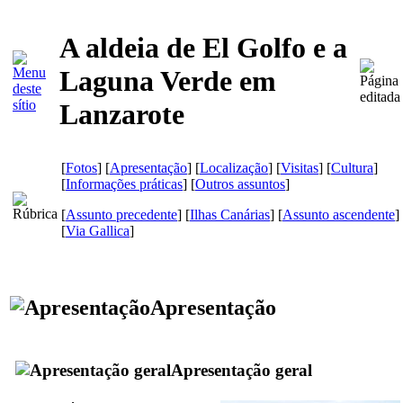
A aldeia de El Golfo e a
Laguna Verde em
Lanzarote
[
Fotos
] [
Apresentação
] [
Localização
] [
Visitas
] [
Cultura
]
[
Informações práticas
] [
Outros assuntos
]
[
Assunto precedente
] [
Ilhas Canárias
] [
Assunto ascendente
]
[
Via Gallica
]
Apresentação
Apresentação geral