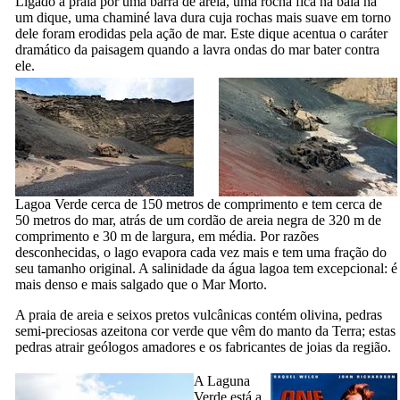
Ligado à praia por uma barra de areia, uma rocha fica na baía há
um dique, uma chaminé lava dura cuja rochas mais suave em torno
dele foram erodidas pela ação de mar. Este dique acentua o caráter
dramático da paisagem quando a lavra ondas do mar bater contra
ele.
Lagoa Verde cerca de 150 metros de comprimento e tem cerca de
50 metros do mar, atrás de um cordão de areia negra de 320 m de
comprimento e 30 m de largura, em média. Por razões
desconhecidas, o lago evapora cada vez mais e tem uma fração do
seu tamanho original. A salinidade da água lagoa tem excepcional: é
mais denso e mais salgado que o Mar Morto.
A praia de areia e seixos pretos vulcânicas contém olivina, pedras
semi-preciosas azeitona cor verde que vêm do manto da Terra; estas
pedras atrair geólogos amadores e os fabricantes de joias da região.
A
Laguna
Verde
está a