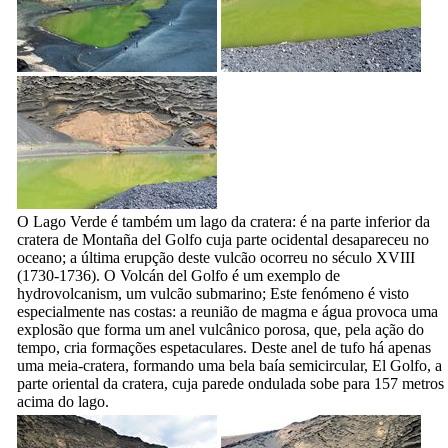
O
Lago Verde
é também um lago da cratera: é na parte inferior da
cratera de
Montaña del Golfo
cuja parte ocidental desapareceu no
oceano; a última erupção deste vulcão ocorreu no século
XVIII
(1730-1736). O
Volcán del Golfo
é um exemplo de
hydrovolcanism, um vulcão submarino; Este fenómeno é visto
especialmente nas costas: a reunião de magma e água provoca uma
explosão que forma um anel vulcânico porosa, que, pela ação do
tempo, cria formações espetaculares. Deste anel de tufo há apenas
uma meia-cratera, formando uma bela baía semicircular,
El Golfo
, a
parte oriental da cratera, cuja parede ondulada sobe para 157 metros
acima do lago.