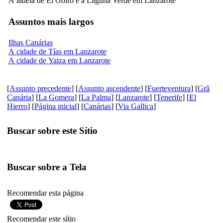
A aldeia de El Golfo e a Laguna Verde em Lanzarote
Assuntos mais largos
Ilhas Canárias
A cidade de Tías em Lanzarote
A cidade de Yaiza em Lanzarote
[
Assunto precedente
] [
Assunto ascendente
] [
Fuerteventura
] [
Grã
Canária
] [
La Gomera
] [
La Palma
] [
Lanzarote
] [
Tenerife
] [
El
Hierro
] [
Página inicial
] [
Canárias
] [
Via Gallica
]
Buscar sobre este Sítio
Buscar sobre a Tela
Recomendar esta página
Recomendar este sítio