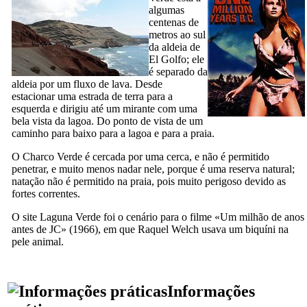
algumas
centenas de
metros ao sul
da aldeia de
El Golfo
; ele
é separado da
aldeia por um fluxo de lava. Desde
estacionar uma estrada de terra para a
esquerda e dirigiu até um mirante com uma
bela vista da lagoa. Do ponto de vista de um
caminho para baixo para a lagoa e para a praia.
O
Charco Verde
é cercada por uma cerca, e não é permitido
penetrar, e muito menos nadar nele, porque é uma reserva natural;
natação não é permitido na praia, pois muito perigoso devido as
fortes correntes.
O site
Laguna Verde
foi o cenário para o filme «
Um milhão de anos
antes de JC
» (1966), em que
Raquel Welch
usava um biquíni na
pele animal.
Informações