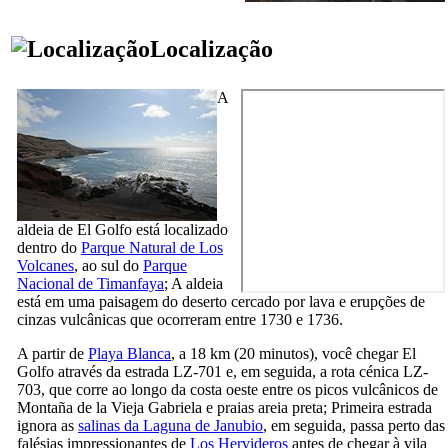
Localização
A
aldeia de
El Golfo
está localizado
dentro do
Parque Natural de
Los
Volcanes
, ao sul do
Parque
Nacional de
Timanfaya
; A aldeia
está em uma paisagem do deserto cercado por lava e erupções de
cinzas vulcânicas que ocorreram entre 1730 e 1736.
A partir de
Playa Blanca
, a 18 km (20 minutos), você chegar
El
Golfo
através da estrada LZ-701 e, em seguida, a rota cénica LZ-
703, que corre ao longo da costa oeste entre os picos vulcânicos de
Montaña de la Vieja Gabriela
e praias areia preta; Primeira estrada
ignora as
salinas da
Laguna de Janubio
, em seguida, passa perto das
falésias impressionantes de
Los Hervideros
antes de chegar à vila