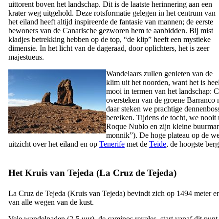
uittorent boven het landschap. Dit is de laatste herinnering aan een
krater weg uitgehold. Deze rotsformatie gelegen in het centrum van
het eiland heeft altijd inspireerde de fantasie van mannen; de eerste
bewoners van de Canarische gezworen hem te aanbidden. Bij mist
kladjes betrekking hebben op de top, “de klip” heeft een mystieke
dimensie. In het licht van de dageraad, door oplichters, het is zeer
majestueus.
Wandelaars zullen genieten van de
klim uit het noorden, want het is hee
mooi in termen van het landschap: 
oversteken van de groene
Barranco
daar steken we prachtige dennenboss
bereiken. Tijdens de tocht, we nooit 
Roque Nublo
en zijn kleine buurma
monnik”). De hoge plateau op de we
uitzicht over het eiland en op
Tenerife
met de
Teide
, de hoogste ber
Het Kruis van
Tejeda
(
La Cruz de Tejeda
)
La
Cruz de Tejeda
(Kruis van
Tejeda
) bevindt zich op 1494 meter e
van alle wegen van de kust.
Vele wandelpaden (2-5 uur), de
caminos reyales
, start vanaf dit punt