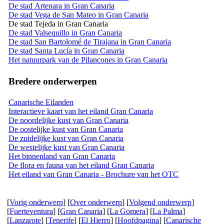
De stad Artenara in Gran Canaria
De stad Vega de San Mateo in Gran Canaria
De stad Tejeda in Gran Canaria
De stad Valsequillo in Gran Canaria
De stad San Bartolomé de Tirajana in Gran Canaria
De stad Santa Lucía in Gran Canaria
Het natuurpark van de Pilancones in Gran Canaria
Bredere onderwerpen
Canarische Eilanden
Interactieve kaart van het eiland Gran Canaria
De noordelijke kust van Gran Canaria
De oostelijke kust van Gran Canaria
De zuidelijke kust van Gran Canaria
De westelijke kust van Gran Canaria
Het binnenland van Gran Canaria
De flora en fauna van het eiland Gran Canaria
Het eiland van Gran Canaria - Brochure van het OTC
[
Vorig onderwerp
] [
Over onderwerp
] [
Volgend onderwerp
]
[
Fuerteventura
] [
Gran Canaria
] [
La Gomera
] [
La Palma
]
[
Lanzarote
] [
Tenerife
] [
El Hierro
] [
Hoofdpagina
] [
Canarische