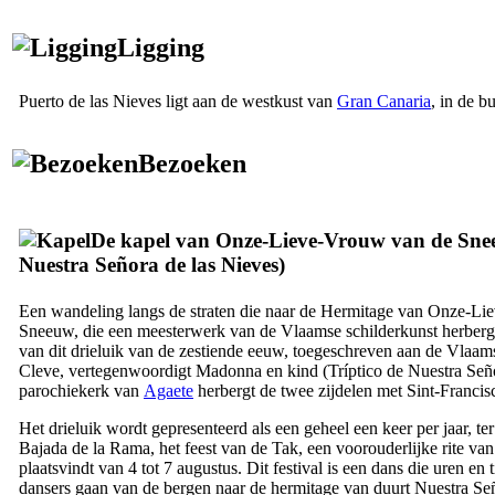
Ligging
Puerto de las Nieves
ligt aan de westkust van
Gran Canaria
, in de b
Bezoeken
De kapel van Onze-Lieve-Vrouw van de Sne
Nuestra Señora de las Nieves
)
Een wandeling langs de straten die naar de Hermitage van Onze-L
Sneeuw, die een meesterwerk van de Vlaamse schilderkunst herbergt:
van dit drieluik van de zestiende eeuw, toegeschreven aan de Vlaam
Cleve
, vertegenwoordigt Madonna en kind (
Tríptico de Nuestra Señ
parochiekerk van
Agaete
herbergt de twee zijdelen met Sint-Francis
Het drieluik wordt gepresenteerd als een geheel een keer per jaar, t
Bajada de la Rama
, het feest van de Tak, een voorouderlijke rite v
plaatsvindt van 4 tot 7 augustus. Dit festival is een dans die uren en
dansers gaan van de bergen naar de hermitage van duurt
Nuestra Se