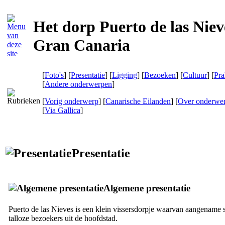
Het dorp Puerto de las Niev
Gran Canaria
[
Foto's
] [
Presentatie
] [
Ligging
] [
Bezoeken
] [
Cultuur
] [
Pra
[
Andere onderwerpen
]
[
Vorig onderwerp
] [
Canarische Eilanden
] [
Over onderwe
[
Via Gallica
]
Presentatie
Algemene presentatie
Puerto de las Nieves
is een klein vissersdorpje waarvan aangename 
talloze bezoekers uit de hoofdstad.