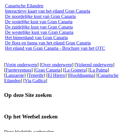
Canarische Eilanden
Interactieve kaart van het eiland Gran Canaria
De noordelijke kust van Gran Canaria
De oostelijke kust van Gran Canaria
De zuidelijke kust van Gran Canaria
De westelijke kust van Gran Canaria
Het binnenland van Gran Canaria
De flora en fauna van het eiland Gran Canaria
Het eiland van Gran Canaria - Brochure van het OTC
[
Vorig onderwerp
] [
Over onderwerp
] [
Volgend onderwerp
]
[
Fuerteventura
] [
Gran Canaria
] [
La Gomera
] [
La Palma
]
[
Lanzarote
] [
Tenerife
] [
El Hierro
] [
Hoofdpagina
] [
Canarische
Eilanden
] [
Via Gallica
]
Op deze Site zoeken
Op het Weefsel zoeken
Deze bladzijde aanbevelen