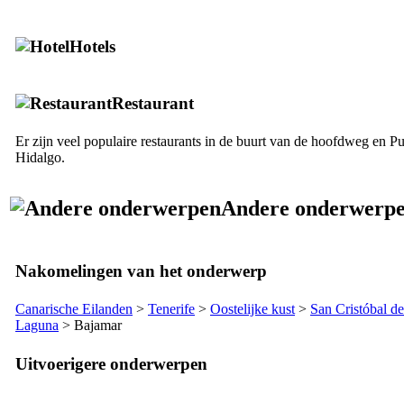
Hotels
Restaurant
Er zijn veel populaire restaurants in de buurt van de hoofdweg en
Pu
Hidalgo
.
Andere onderwerp
Nakomelingen van het onderwerp
Canarische Eilanden
>
Tenerife
>
Oostelijke kust
>
San Cristóbal d
Laguna
>
Bajamar
Uitvoerigere onderwerpen