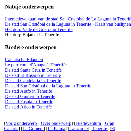
Nabije onderwerpen
Interactieve kaart van de stad San Cristóbal de La Laguna in Tenerif
De stad San Cristóbal de la Laguna in Tenerife - Kaart van buslijne
Het dorp Valle de Guerra in Tenerife
Het dorp Bajamar in Tenerife
Bredere onderwerpen
Canarische Eilanden
Le parc rural d'Anaga à Ténériffe
De stad Santa Cruz in Tenerife
De stad El Rosario in Tenerife
De stad Candelaria in Tenerife
De stad San Cristóbal de la Laguna in Tenerife
De stad Arafo in Tenerife
De stad Güímar in Tenerife
De stad Fasnia in Tenerife
De stad Arico in Tenerife
[
Vorig onderwerp
] [
Over onderwerp
] [
Fuerteventura
] [
Gran
Canaria
] [
La Gomera
] [
La Palma
] [
Lanzarote
] [
Tenerife
] [
El