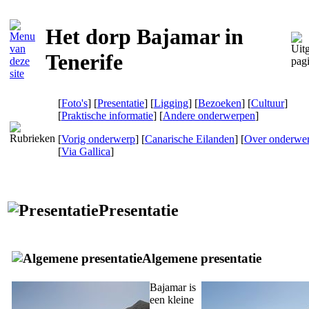
Het dorp Bajamar in
Tenerife
[
Foto's
] [
Presentatie
] [
Ligging
] [
Bezoeken
] [
Cultuur
]
[
Praktische informatie
] [
Andere onderwerpen
]
[
Vorig onderwerp
] [
Canarische Eilanden
] [
Over onderwe
[
Via Gallica
]
Presentatie
Algemene presentatie
Bajamar
is
een kleine