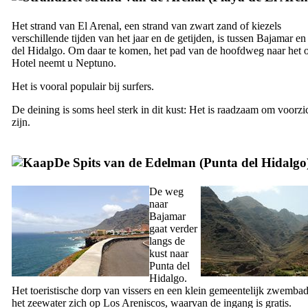
Het strand van
El Arenal
, een strand van zwart zand of kiezels
verschillende tijden van het jaar en de getijden, is tussen
Bajamar
e
del Hidalgo
. Om daar te komen, het pad van de hoofdweg naar het 
Hotel neemt u
Neptuno
.
Het is vooral populair bij surfers.
De deining is soms heel sterk in dit kust: Het is raadzaam om voorzic
zijn.
De Spits van de Edelman (
Punta del Hidalgo
De weg
naar
Bajamar
gaat verder
langs de
kust naar
Punta del
Hidalgo
.
Het toeristische dorp van vissers en een klein gemeentelijk zwemba
het zeewater zich op
Los Areniscos
, waarvan de ingang is gratis.