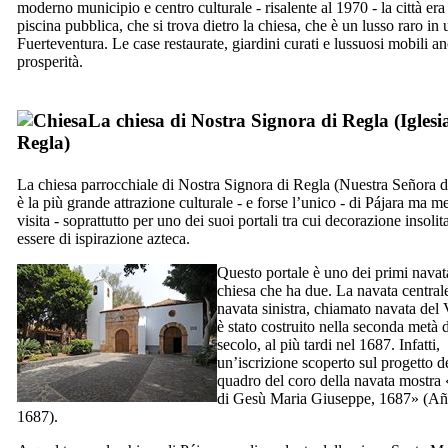
moderno municipio e centro culturale - risalente al 1970 - la città era
piscina pubblica, che si trova dietro la chiesa, che è un lusso raro in
Fuerteventura
. Le case restaurate, giardini curati e lussuosi mobili 
prosperità.
La chiesa di Nostra Signora di
Regla
(
Igles
Regla
)
La chiesa parrocchiale di Nostra Signora di
Regla
(
Nuestra Señora 
è la più grande attrazione culturale - e forse l’unico - di
Pájara
ma mer
visita - soprattutto per uno dei suoi portali tra cui decorazione insoli
essere di ispirazione azteca.
Questo portale è uno dei primi navat
chiesa che ha due. La navata centrale
navata sinistra, chiamato navata del
è stato costruito nella seconda metà 
secolo, al più tardi nel 1687. Infatti,
un’iscrizione scoperto sul progetto d
quadro del coro della navata mostr
di Gesù Maria Giuseppe, 1687» (
Año
1687
).