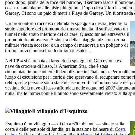
poco dopo, prima della foce del burrone, il sentiero lascia il burrone a 
costa. Ci atteniamo alle piste più grandi. Dopo circa 7 km il sentiero
Garcey
. Ci sono un paio di metri a
Playa de Garcey
. Un fuoristrada 
Un promontorio roccioso delimita la spiaggia a destra. Mentre lo
strato superiore del promontorio rimasta intatta, il surf scavato un
tunnel nello strato inferiore del calcare; Questo tunnel attraversa il
promontorio attraverso. A sinistra della spiaggia inizia una zona
militare vietata accesso; è un campo di manovra e un poligono di
tiro in cui vi è un rischio di ordigni inesplosi.
Nel 1994 si è arenata al largo della spiaggia di
Garcey
una ex
nave da crociera di lusso, la
American Star
, che è stata
rimorchiata in un cantiere di demolizione in Thailandia. Per molti 
luogo di escursione per i curiosi che speravano di recuperare come ri
relitto; sette persone sono state uccise in vortici di immersione nei pre
vestigia della nave di lusso affondata nelle acque nel 2007 durante 
nulla, ma le immersioni e il nuoto sono severamente vietato sulla sp
Il villaggio d’
Esquinzo
Esquinzo
è un villaggio — di circa 600 abitanti — situato sulla
costa è delle penisole di
Jandía
, tra la stazione balneare di
Costa
Calma
(a 16 km al nord-est) e quella di
Morro del Jable
(a 6 km al