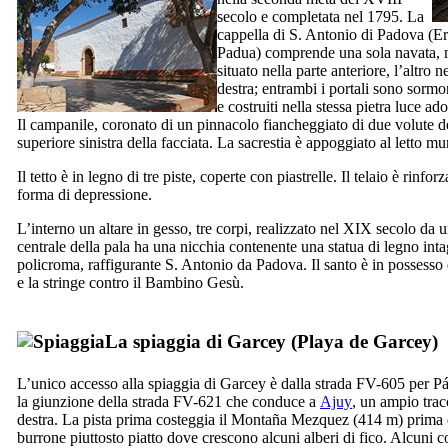
secolo e completata nel 1795. La
cappella di S. Antonio di Padova (
Er
Padua
) comprende una sola navata, m
situato nella parte anteriore, l’altro n
destra; entrambi i portali sono sormon
e costruiti nella stessa pietra luce ad
Il campanile, coronato di un pinnacolo fiancheggiato di due volute de
superiore sinistra della facciata. La sacrestia è appoggiato al letto mu
Il tetto è in legno di tre piste, coperte con piastrelle. Il telaio è rinforz
forma di depressione.
L’interno un altare in gesso, tre corpi, realizzato nel
XIX
secolo da u
centrale della pala ha una nicchia contenente una statua di legno inta
policroma, raffigurante S. Antonio da Padova. Il santo è in possesso 
e la stringe contro il Bambino Gesù.
La spiaggia di
Garcey
(
Playa de Garcey
)
L’unico accesso alla spiaggia di
Garcey
è dalla strada FV-605 per
Pá
la giunzione della strada FV-621 che conduce a
Ajuy
, un ampio trac
destra. La pista prima costeggia il
Montaña Mezquez
(414 m) prima d
burrone piuttosto piatto dove crescono alcuni alberi di fico. Alcuni c