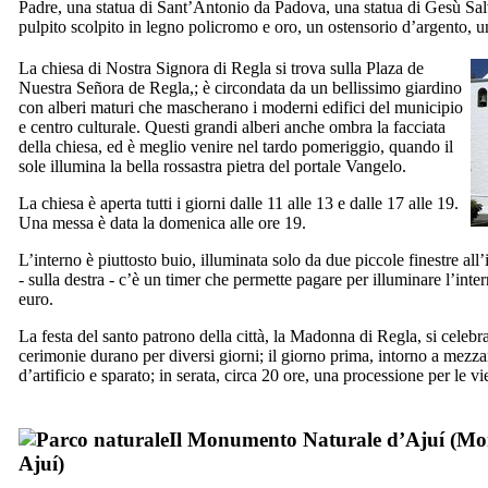
Padre, una statua di Sant’Antonio da Padova, una statua di Gesù Salv
pulpito scolpito in legno policromo e oro, un ostensorio d’argento, 
La chiesa di Nostra Signora di
Regla
si trova sulla
Plaza de
Nuestra Señora de Regla
,; è circondata da un bellissimo giardino
con alberi maturi che mascherano i moderni edifici del municipio
e centro culturale. Questi grandi alberi anche ombra la facciata
della chiesa, ed è meglio venire nel tardo pomeriggio, quando il
sole illumina la bella rossastra pietra del portale Vangelo.
La chiesa è aperta tutti i giorni dalle 11 alle 13 e dalle 17 alle 19.
Una messa è data la domenica alle ore 19.
L’interno è piuttosto buio, illuminata solo da due piccole finestre all
- sulla destra - c’è un timer che permette pagare per illuminare l’in
euro.
La festa del santo patrono della città, la Madonna di
Regla
, si celeb
cerimonie durano per diversi giorni; il giorno prima, intorno a mezz
d’artificio e sparato; in serata, circa 20 ore, una processione per le vi
Il Monumento Naturale d’
Ajuí
(
Mo
Ajuí
)