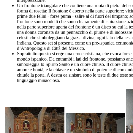
interpretazione.
Un frontone triangolare che contiene una ruota di pietra del so
forma di rosetta; Il frontone è aperto nella parte superiore; vici
prime due felini - forse puma - salire al di fuori del timpano; so
frontone sono modelli che sono chiaramente di ispirazione azt
nella parte superiore aperta del frontone è un disco su cui la te
una donna coronata da un pennacchio di piume e di indossare l
celesti che simboleggiano la grazia divina; ogni lato della test
Indiana. Questo set si presenta come un pre-ispanica cerimonia
d’Antropologia di Città del Messico.
Soprattutto questo si erge una croce cristiana, che evoca forse 
mondo ispanico. Da entrambi i lati del frontone, possiamo a
simboleggia lo Spirito Santo e un cuore chiuso. Il cuore chiuso s
amore e bontà, e la chiave è un simbolo di potere e di comando
chiude la porta. A destra ea sinistra sono le teste di due teste 
linguaggio minaccioso.