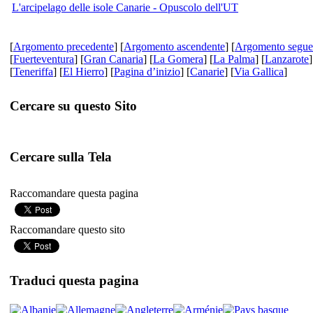
L'arcipelago delle isole Canarie - Opuscolo dell'UT
[
Argomento precedente
] [
Argomento ascendente
] [
Argomento segue
[
Fuerteventura
] [
Gran Canaria
] [
La Gomera
] [
La Palma
] [
Lanzarote
]
[
Teneriffa
] [
El Hierro
] [
Pagina d’inizio
] [
Canarie
] [
Via Gallica
]
Cercare su questo Sito
Cercare sulla Tela
Raccomandare questa pagina
Raccomandare questo sito
Traduci questa pagina