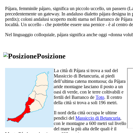
Pájara
, femminile
pájaro
, significa un piccolo uccello, un passero (L
precedentemente un gateway. In andaluso dialetto
pájara
designa in p
perdix
); coloni andalusi scoperto molti starna nel
Barranco de Pájara
località. Un uccello - che potrebbe essere una pernice - è al centro d
Nel linguaggio colloquiale,
pájara
significa anche oggi «donna volu
Posizione
La città di
Pájara
si trova a sud del
Massiccio di
Betancuria
, ai piedi
dell’ultima catena montuosa; da
Pájara
aride montagne lasciano il posto a un
oasi di verde, con le terre coltivabili e
fertili del
Barranco de
Toto
. Il centro
della città si trova a soli 196 metri.
Il nord della città occupa le ultime
pendici del
Massiccio di
Betancuria
,
con le montagne a 600 metri sul livello
del mare la più alta delle quali è il