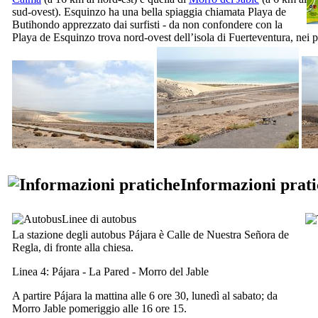
sud-ovest).
Esquinzo
ha una bella spiaggia chiamata
Playa de
Butihondo
apprezzato dai surfisti - da non confondere con la
Playa de Esquinzo
trova nord-ovest dell’isola di
Fuerteventura
, nei 
Informazioni prat
Linee di autobus
La stazione degli autobus
Pájara
è
Calle de Nuestra Señora de
Regla
, di fronte alla chiesa.
Linea 4:
Pájara - La Pared - Morro del Jable
A partire
Pájara
la mattina alle 6 ore 30, lunedì al sabato; da
Morro Jable
pomeriggio alle 16 ore 15.