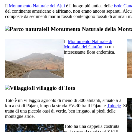
Il
Monumento Naturale del
Ajui
è il luogo più antica delle
isole Can
del continente americano e africano, non erano ancora separati. Alc
composte da sedimenti marini fossili contengono fossili di animali ma
Il Monumento Naturale della
Monta
Il
Monumento Naturale di
Montaña del Cardón
ha un
interessante flora endemica.
Il villaggio di
Toto
Toto
è un villaggio agricolo di meno di 300 abitanti, situato a 3
km a est di
Pájara
, lungo la strada FV-30 tra il
Pájara
e
Tuineje
. Si
tratta di una piccola oasi di verde, ben irrigato, ai piedi delle
montagne aride.
Toto
ha una cappella costruita
nella seconda metà del
XVIII