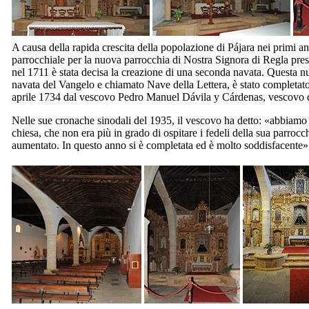
A causa della rapida crescita della popolazione di
Pájara
nei primi an
parrocchiale per la nuova parrocchia di Nostra Signora di
Regla
pres
nel 1711 è stata decisa la creazione di una seconda navata. Questa n
navata del Vangelo e chiamato Nave della Lettera, è stato completat
aprile 1734 dal vescovo
Pedro Manuel Dávila y Cárdenas
, vescovo 
Nelle sue cronache sinodali del 1935, il vescovo ha detto: «abbiamo
chiesa, che non era più in grado di ospitare i fedeli della sua parrocc
aumentato. In questo anno si è completata ed è molto soddisfacente»