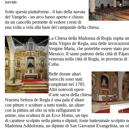
navate.
Sotto questa piattaforma - il lato della navata
del Vangelo - un arco basso aperto e chiuso
da un cancello permette di vedere i resti di
una volta a vela alla base del campanile della chiesa.
La Chiesa della Madonna di
Regla
ospita un
della
Virgen de Regla
, una delle invocazioni
Vergine Maria, che potrebbe essere stato por
Messico. Il santo patrono della città di
Pájar
venerata nella città di
Regla
, in provincia d
Cuba.
Belle dorate altari
barocchi sono stati
completati nel 1785.
Altri notevoli opere
d’arte sacra della chiesa
Nuestra Señora de Regla
è una pala d’altare
con pitture e sculture a tutto tondo, un altare
con la pittura ad olio su tela raffiguranti le
anime, una scultura di un Ecce Homo, un tipo
di carattere scolpito nella pietra e dipinti, fonte battesimale scolpito ne
Madonna Addolorata, un dipinto di San Giovanni Evangelista, un oli