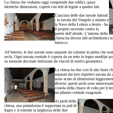
La chiesa che vediamo oggi comprende due edifici, quasi
identiche dimensioni, coperti con tetti di tegole a quattro lati.
Ciascuna delle due navate laterali
- la navata del Vangelo a sinistra e
la Nave della Lettera a destra - ha
il proprio sacrestia contro la
parete dell’abside. L’interno della
chiesa ha diversi stili architettonici 
barocco.
All’interno, le due navate sono separate da colonne in pietra che so
archi. Ogni navata centrale è coperta da un tetto in legno mudéjar p
su mensole decorate rinforzato da vincoli di motivi geometrici.
La chiesa ha due cori di alto fusto c
separati dai loro rispettivi navata da 
sesto acuto di dimensioni leggermen
diverse; questi archi sono attraversat
costola della chiave di volta per il t
un pilastro centrale esagonale.
Ai piedi della
chiesa, una piattaforma è supportata su pali di
legno e si estende la larghezza delle due