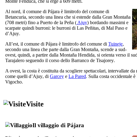
Monte
Fénduca
, che si erge a 609 metri.
Al nord, il comune di
Pájara
è limitrofo del comune di
Betancuria
, secondo una linea che si estende dalla
Gran Montaña
(708 metri) fino a
Puerto de la Peña
(
Ajuy
) bordando massimi e
scarpate quindi burroni: le burroni di
Las Peñitas
, di
Mal Paso
e
d’
Ajuy
.
All’est, il comune di
Pájara
è limitrofo del comune di
Tuineje
,
secondo una linea che parte dalla
Gran Montaña
, scende a sud-
ovest, quindi, a partire dalla
Montaña Hendida
, si orienta verso il s
Tarajalero
seguendo il corso dello
Barranco de Tisajorey
.
A ovest, la costa è costituita da scogliere spettacolari, intervallate da
come quelli d’
Ajuy
, di
Garcey
e
La Pared
. Sulla costa occidentale è
Vigocho
.
Visite
Il villaggio di
Pájara