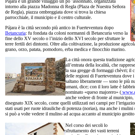
Pájara
è un grande villaggio un po ’assonnato, organizzata
intorno alla piazza Madonna di
Regla
(
Plaza de Nuestra Señora
de Regla
), piazza ombreggiata dove si trova la chiesa
parrocchiale, il municipio e il centro culturale.
Pájara
è la città secondo più antico in
Fuerteventura
dopo
Betancuria
: fu fondata da coloni normanni di
Betancuria
verso la
fine dello
XV
secolo o l’inizio dello
XVI
secolo per sfruttare le
terre fertili dei dintorni. Oltre alla coltivazione, la produzione agricol
grano, orzo, patata, pomodoro, erba medica e finocchio marino.
La città onora questa tradizione agr
all’entrata della località, che rappre
la sua gregge di formaggi chèvri; il
delle regioni di
Fuerteventura
dove i
saltano liberamente — sono le più n
umani, dice; con il loro latte è fabbr
nominato «
queso majorero
» (
www.qu
anche vedere di fronte al municipio, 
disegnato
XIX
secolo, come quelli utilizzati nei campi per l’irrigaz
stati usati per ruote idrauliche di potenza (
norias
), ma anche i mulini 
si può a volte vedere il mulino ad acqua accanto al municipio gestit
Nel corso dei secoli lo
sfruttamento dei vasti terreni