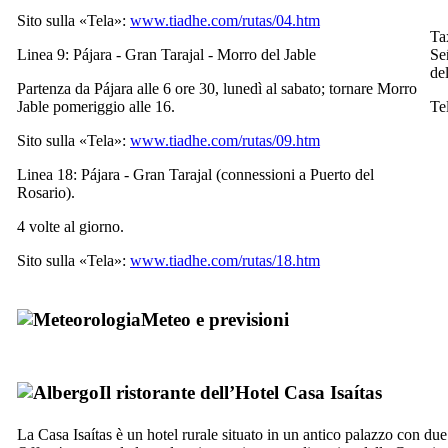
Sito sulla «Tela»:
www.tiadhe.com/rutas/04.htm
Ta
Linea 9:
Pájara - Gran Tarajal - Morro del Jable
Se
de
Partenza da
Pájara
alle 6 ore 30, lunedì al sabato; tornare
Morro
Jable
pomeriggio alle 16.
Te
Sito sulla «Tela»:
www.tiadhe.com/rutas/09.htm
Linea 18:
Pájara - Gran Tarajal
(connessioni a
Puerto del
Rosario
).
4 volte al giorno.
Sito sulla «Tela»:
www.tiadhe.com/rutas/18.htm
Meteo e previsioni
Il ristorante dell’Hotel
Casa Isaítas
La
Casa Isaítas
è un hotel rurale situato in un antico palazzo con due c