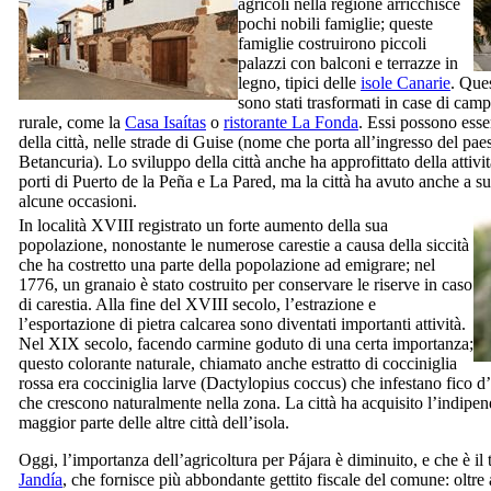
agricoli nella regione arricchisce
pochi nobili famiglie; queste
famiglie costruirono piccoli
palazzi con balconi e terrazze in
legno, tipici delle
isole Canarie
. Que
sono stati trasformati in case di camp
rurale, come la
Casa Isaítas
o
ristorante
La Fonda
. Essi possono esser
della città, nelle strade di
Guise
(nome che porta all’ingresso del pae
Betancuria
). Lo sviluppo della città anche ha approfittato della attività
porti di
Puerto de la Peña
e
La Pared
, ma la città ha avuto anche a su
alcune occasioni.
In località
XVIII
registrato un forte aumento della sua
popolazione, nonostante le numerose carestie a causa della siccità
che ha costretto una parte della popolazione ad emigrare; nel
1776, un granaio è stato costruito per conservare le riserve in caso
di carestia. Alla fine del
XVIII
secolo, l’estrazione e
l’esportazione di pietra calcarea sono diventati importanti attività.
Nel
XIX
secolo, facendo carmine goduto di una certa importanza;
questo colorante naturale, chiamato anche estratto di cocciniglia
rossa era cocciniglia larve (
Dactylopius coccus
) che infestano fico d’
che crescono naturalmente nella zona. La città ha acquisito l’indipe
maggior parte delle altre città dell’isola.
Oggi, l’importanza dell’agricoltura per
Pájara
è diminuito, e che è il
Jandía
, che fornisce più abbondante gettito fiscale del comune: oltre a