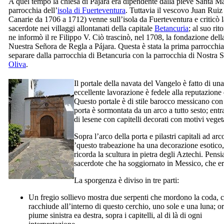
A quel tempo la chiesa di
Pájara
era dipendente dalla pieve
Santa Ma
parrocchia dell’
isola di
Fuerteventura
. Tuttavia il vescovo
Juan Rui
Canarie da 1706 a 1712) venne sull’isola da
Fuerteventura
e criticò
sacerdote nei villaggi allontanati della capitale
Betancuria
; al suo ri
ne informò il re Filippo
V.
Ciò trascinò, nel 1708, la fondazione della
Nuestra Señora de Regla
a
Pájara.
Questa è stata la prima parrocchi
separare dalla parrocchia di
Betancuria
con la parrocchia di Nostra 
Oliva
.
Il portale della navata del Vangelo è fatto di una
eccellente lavorazione è fedele alla reputazione 
Questo portale è di stile barocco messicano con
porta è sormontata da un arco a tutto sesto; ent
di lesene con capitelli decorati con motivi vegeta
Sopra l’arco della porta e pilastri capitali ad a
’questo trabeazione ha una decorazione esotico, 
ricorda la scultura in pietra degli Aztechi. Pen
sacerdote che ha soggiornato in Messico, che era 
La sporgenza è diviso in tre parti:
Un fregio sollievo mostra due serpenti che mordono la coda, 
racchiude all’interno di questo cerchio, uno sole e una luna; 
piume sinistra ea destra, sopra i capitelli, al di là di ogni