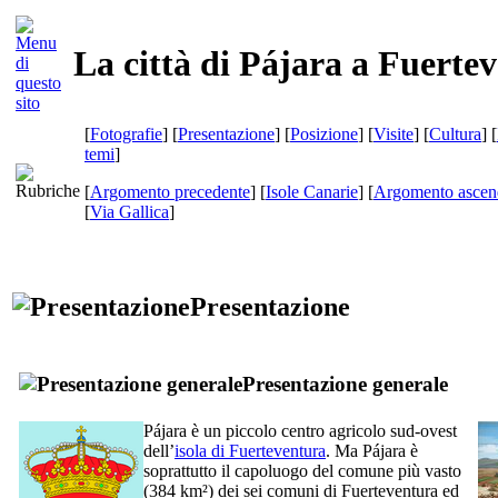
La città di Pájara a Fuerte
[
Fotografie
] [
Presentazione
] [
Posizione
] [
Visite
] [
Cultura
] [
temi
]
[
Argomento precedente
] [
Isole Canarie
] [
Argomento ascen
[
Via Gallica
]
Presentazione
Presentazione generale
Pájara
è un piccolo centro agricolo sud-ovest
dell’
isola di
Fuerteventura
. Ma
Pájara
è
soprattutto il capoluogo del comune più vasto
(384 km²) dei sei comuni di
Fuerteventura
ed