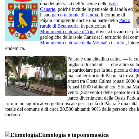
una dei più vasti dell’insieme delle
isole
Canarie
, poiché include le penisole di
Jandía
ed
il suo
parco naturale di
Jandía
. Il comune di
Pájara
comprende anche una parte dello
Parco
rurale di
Betancuria
, in particolare il
Monumento naturale d’
Ajui
dove si trovano le più
geologiche delle isole Canarie; il territorio del 
Monumento naturale della
Montaña Cardón
, inter
endemica.
Pájara
è una cittadina calma — la cu
migliaio di abitanti — che attira sol
in particolare per la sua piccola
chie
ma, sul territorio di
Pájara
si trova gl
situati tra
Costa Calma
(quasi 6000 a
(quasi 10000 abitanti con
Solana Mat
vento (
Sotavento
) delle penisole di
J
parco divertimenti della
Oasis Park
fornire un significativo gettito fiscale per la città di
Pájara
è una città
totale del comune è di circa 20.500 abitanti; 90% delle persone che l
turismo.
Etimologia e toponomastica