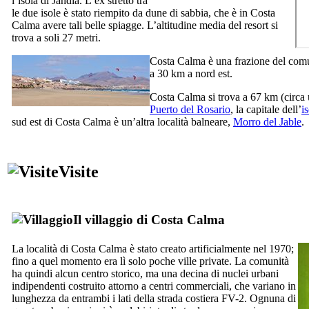
l’isola di
Jandía.
L’ex stretto tra
le due isole è stato riempito da dune di sabbia, che è in
Costa
Calma
avere tali belle spiagge. L’altitudine media del resort si
trova a soli 27 metri.
Costa Calma
è una frazione del com
a 30 km a nord est.
Costa Calma
si trova a 67 km (circa
Puerto del Rosario
, la capitale dell’
i
sud est di
Costa Calma
è un’altra località balneare,
Morro del Jable
.
Visite
Il villaggio di
Costa Calma
La località di
Costa Calma
è stato creato artificialmente nel 1970;
fino a quel momento era lì solo poche ville private. La comunità
ha quindi alcun centro storico, ma una decina di nuclei urbani
indipendenti costruito attorno a centri commerciali, che variano in
lunghezza da entrambi i lati della strada costiera FV-2. Ognuna di