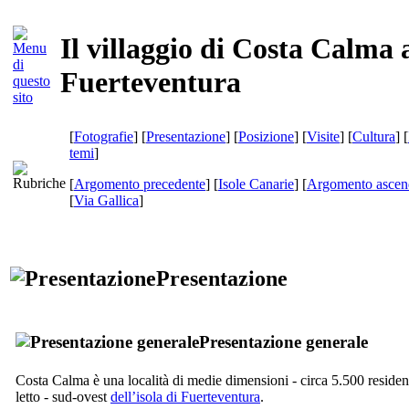
Il villaggio di Costa Calma 
Fuerteventura
[
Fotografie
] [
Presentazione
] [
Posizione
] [
Visite
] [
Cultura
] [
temi
]
[
Argomento precedente
] [
Isole Canarie
] [
Argomento ascen
[
Via Gallica
]
Presentazione
Presentazione generale
Costa Calma
è una località di medie dimensioni - circa 5.500 residen
letto - sud-ovest
dell’isola di
Fuerteventura
.