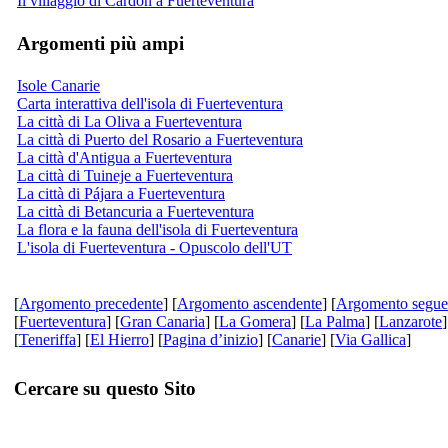
Il villaggio di Cardón a Fuerteventura
Argomenti più ampi
Isole Canarie
Carta interattiva dell'isola di Fuerteventura
La città di La Oliva a Fuerteventura
La città di Puerto del Rosario a Fuerteventura
La città d'Antigua a Fuerteventura
La città di Tuineje a Fuerteventura
La città di Pájara a Fuerteventura
La città di Betancuria a Fuerteventura
La flora e la fauna dell'isola di Fuerteventura
L'isola di Fuerteventura - Opuscolo dell'UT
[
Argomento precedente
] [
Argomento ascendente
] [
Argomento segue
[
Fuerteventura
] [
Gran Canaria
] [
La Gomera
] [
La Palma
] [
Lanzarote
]
[
Teneriffa
] [
El Hierro
] [
Pagina d’inizio
] [
Canarie
] [
Via Gallica
]
Cercare su questo Sito