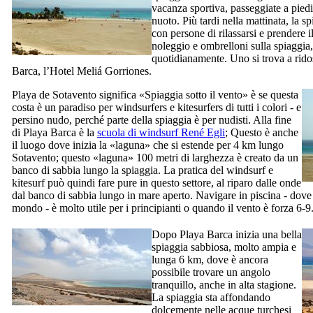
vacanza sportiva, passeggiate a piedi
nuoto. Più tardi nella mattinata, la s
con persone di rilassarsi e prendere i
noleggio e ombrelloni sulla spiaggia,
quotidianamente. Uno si trova a rido
Barca
, l’Hotel
Meliá Gorriones
.
Playa de Sotavento
significa «Spiaggia sotto il vento» è se questa
costa è un paradiso per
windsurfers
e
kitesurfers
di tutti i colori - e
persino nudo, perché parte della spiaggia è per nudisti. Alla fine
di
Playa Barca
è la
scuola di windsurf
René Egli
; Questo è anche
il luogo dove inizia la «laguna» che si estende per 4 km lungo
Sotavento
; questo «laguna» 100 metri di larghezza è creato da un
banco di sabbia lungo la spiaggia. La pratica del windsurf e
kitesurf
può quindi fare pure in questo settore, al riparo dalle onde
dal banco di sabbia lungo in mare aperto. Navigare in piscina - dove
mondo - è molto utile per i principianti o quando il vento è forza 6-9
Dopo
Playa Barca
inizia una bella
spiaggia sabbiosa, molto ampia e
lunga 6 km, dove è ancora
possibile trovare un angolo
tranquillo, anche in alta stagione.
La spiaggia sta affondando
dolcemente nelle acque turchesi