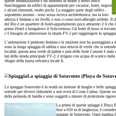
queste urbanizzazioni è un labirinto di strade a senso unico
fiancheggiate da edifici di appartamenti per vacanze, hotel, negozi
e alcuni ristoranti, molto pochi. La maggior parte degli edifici -
soprattutto anziani - sono senza ricerca architettonica, ma la loro
altezza è limitata a tre livelli, e non ci sono torri-alberghi orribile. Il 
del Río
è un quartiere di hotel-appartamento poco attraente; è lì ​​che è
primo Hotel a bungalows il
Solyventura
; Gli hotel di lusso si trovan
c’è bisogno di attraversare la strada FV-2 per raggiungere la spiaggia
L’animazione è piuttosto limitata e la stazione non ha passeggiata a ma
sono la lunga spiaggia di sabbia e una striscia di verde che si estende
località; questa area verde di palme e pini delle Isole Canarie è stato
lati della strada principale FV-2; è irrigato con acqua di scarico dalla
rifugio della fauna selvatica locale lì.
La spiaggia di
Sotavento
(
Playa de Sotav
La spiaggia
Sotavento
è in realtà un insieme di lunghe e belle spiagg
estende per diversi chilometri a sud ovest di
Costa Calma
. Queste so
della penisola di
Jandía
e sono soggetti a misure di protezione rigoro
La prima di queste spiagge è
Playa 
fino a 650 m di larghezza; è considerat
spiagge di
Sotavento
. Ogni mattina è