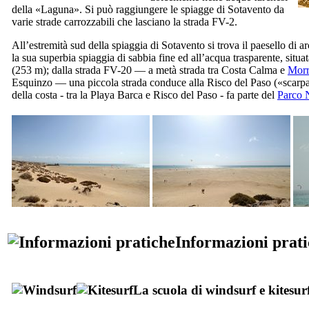
della «Laguna». Si può raggiungere le spiagge di
Sotavento
da
varie strade carrozzabili che lasciano la strada FV-2.
All’estremità sud della spiaggia di
Sotavento
si trova il paesello di
ar
la sua superbia spiaggia di sabbia fine ed all’acqua trasparente, situ
(253 m); dalla strada FV-20 — a metà strada tra
Costa Calma
e
Morr
Esquinzo
— una piccola strada conduce alla
Risco del Paso
(«scarpa
della costa - tra la
Playa Barca
e
Risco del Paso
- fa parte del
Parco 
Informazioni prat
La scuola di windsurf e kitesur