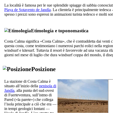
La località è famosa per le sue splendide spiagge di sabbia conosciu
Playa de Sotavento de Jandía
. La clientela è principalmente tedesca -
spesso i prezzi sono espressi in animazioni turista tedesco e molti son
Etimologia e toponomastica
Costa Calma
significa «Costa Calma», che è contraddetta dai venti 
questa costa, come testimoniano i numerosi parchi eolici nella region
windsurf
e
kitesurf
. Tuttavia il resort è favorevole ad una vacanza ril
giorni nel mese di luglio che dura windsurf coppa del mondo, il di
Posizione
La stazione di
Costa Calma
è
situato all’inizio della
penisola di
Jandía
, alla punta del sud-ovest
di
Fuerteventura
, sull’istmo di
Pared
(«la parete») che collega
l’isola principale a ciò che era —
in tempi geologici lontani —