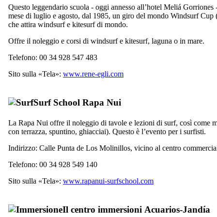
Questo leggendario scuola - oggi annesso all’hotel
Meliá Gorriones
-
mese di luglio e agosto, dal 1985, un giro del mondo Windsurf Cup 
che attira windsurf e kitesurf di mondo.
Offre il noleggio e corsi di windsurf e kitesurf, laguna o in mare.
Telefono: 00 34 928 547 483
Sito sulla «Tela»:
www.rene-egli.com
Surf School
Rapa Nui
La
Rapa Nui
offre il noleggio di tavole e lezioni di surf, così come mol
con terrazza, spuntino, ghiacciai). Questo è l’evento per i surfisti.
Indirizzo:
Calle Punta de Los Molinillos
, vicino al centro commerci
Telefono: 00 34 928 549 140
Sito sulla «Tela»:
www.rapanui-surfschool.com
Il centro immersioni
Acuarios-Jandía