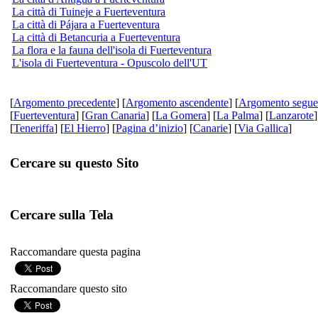
La città di Tuineje a Fuerteventura
La città di Pájara a Fuerteventura
La città di Betancuria a Fuerteventura
La flora e la fauna dell'isola di Fuerteventura
L'isola di Fuerteventura - Opuscolo dell'UT
[
Argomento precedente
] [
Argomento ascendente
] [
Argomento segue
[
Fuerteventura
] [
Gran Canaria
] [
La Gomera
] [
La Palma
] [
Lanzarote
]
[
Teneriffa
] [
El Hierro
] [
Pagina d’inizio
] [
Canarie
] [
Via Gallica
]
Cercare su questo Sito
Cercare sulla Tela
Raccomandare questa pagina
Raccomandare questo sito