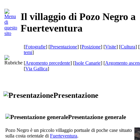
Il villaggio di Pozo Negro a
Fuerteventura
[
Fotografie
] [
Presentazione
] [
Posizione
] [
Visite
] [
Cultura
] [
temi
]
[
Argomento precedente
] [
Isole Canarie
] [
Argomento ascen
[
Via Gallica
]
Presentazione
Presentazione generale
Pozo Negro
è un piccolo villaggio portuale di poche case situato
sulla costa orientale di
Fuerteventura
.