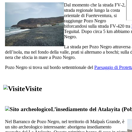
Dal momento che la strada FV-2,
strada regionale lungo la costa
orientale di
Fuerteventura
, si
raggiunge
Pozo Negro
biforcandosi sulla strada FV-420 tra
Teguital
. Dopo circa 5 km abbiamo r
Negro
.
La strada per
Pozo Negro
attraversa 
dell’isola, ma nel fondo della valle, prati si alternano a boschi; sull
nera che sfocia in mare a
Pozo Negro
.
Pozo Negro
si trova sul bordo settentrionale del
Paesaggio di Protet
Visite
L’insediamento del
Atalayita
(
Pob
Nel
Barranco de Pozo Negro
, nel territorio di
Malpaís Grande
, è
un sito archeologico interessante: aborigena insediamento