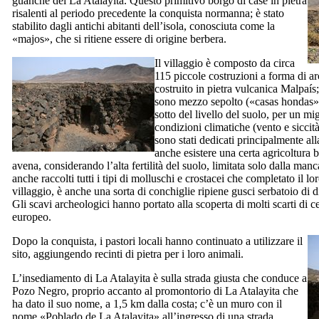
guanche del
La Atalayita
. Questo primitivo borgo di case in pietra
risalenti al periodo precedente la conquista normanna; è stato
stabilito dagli antichi abitanti dell’isola, conosciuta come la
«
majos
», che si ritiene essere di origine berbera.
Il villaggio è composto da circa
115 piccole costruzioni a forma di arc
costruito in pietra vulcanica
Malpaís
sono mezzo sepolto («
casas hondas
»
sotto del livello del suolo, per un mi
condizioni climatiche (vento e siccità
sono stati dedicati principalmente al
anche esistere una certa agricoltura b
avena, considerando l’alta fertilità del suolo, limitata solo dalla man
anche raccolti tutti i tipi di molluschi e crostacei che completato il lo
villaggio, è anche una sorta di conchiglie ripiene gusci serbatoio di 
Gli scavi archeologici hanno portato alla scoperta di molti scarti di c
europeo.
Dopo la conquista, i pastori locali hanno continuato a utilizzare il
sito, aggiungendo recinti di pietra per i loro animali.
L’insediamento di
La Atalayita
è sulla strada giusta che conduce a
Pozo Negro
, proprio accanto al promontorio di
La Atalayita
che
ha dato il suo nome, a 1,5 km dalla costa; c’è un muro con il
nome «
Poblado de La Atalayita
» all’ingresso di una strada