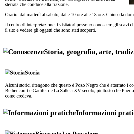
sterrata che conduce alla frazione.
Orario: dal martedì al sabato, dalle 10 ore alle 18 ore. Chiuso la dome
Il centro di interpretazione, i visitatori possono conoscere gli scavi
il sito e vedere gli oggetti che sono stati scoperti.
Storia, geografia, arte, tradi
Storia
Alcuni storici ritengono che questo è
Pozo Negro
che è atterrato i 
Bethencourt
e
Gadifer de La Salle
a
XV
secolo, piuttosto che
Puerto
come credeva.
Informazioni prat
Ristorante
Los Pescadores