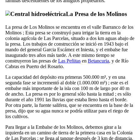
familias descendientes de los antiguos propietarios.
La
Presa de los Molinos
La presa de
Los Molinos
se encuentra en el valle
Barranco de los
Molinos
; Esta presa se ​​construyó para irrigar la tierra en la
colonia agrícola de
Las Parcelas
, situado a dos km aguas abajo de
la presa. Los trabajos de construcción se inició en 1943 bajo el
mando del general
Garcia Escámez et Iniesta
, y el embalse fue
inaugurado tres años más tarde. A este mismo tiempo se
construyeron las presas de
Las Peñitas
en
Betancuria
, y de
Río
Cabras
en
Puerto del Rosario
.
La capacidad del depósito era primeras 500.000 m³, y en una
segunda fase se incrementó al doble (1.000.000 m³) ; este es el
embalse más importante de la isla con 100 m de largo por 40 m
de ancho. La presa es por lo general sólo hasta la mitad ; es sólo
durante el año 1991 las lluvias que estaba lleno hasta el borde.
Por otra parte, la fuente salifera, que se encuentra en la base de la
presa, dijo que su agua nunca se podría utilizar para el riego de
los cultivos.
Para llegar a la
Embalse de los Molinos
, debemos girar a la
izquierda en un camino de tierra de la primera casa en la
Colonia
de Las Parcelas
; se llega al tanque después de 3 km de distancia.