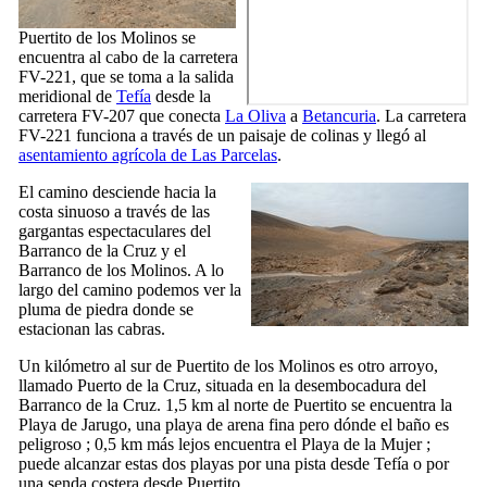
Puertito de los Molinos
se
encuentra al cabo de la carretera
FV-221, que se toma a la salida
meridional de
Tefía
desde la
carretera FV-207 que conecta
La Oliva
a
Betancuria
. La carretera
FV-221 funciona a través de un paisaje de colinas y llegó al
asentamiento agrícola de
Las Parcelas
.
El camino desciende hacia la
costa sinuoso a través de las
gargantas espectaculares del
Barranco de la Cruz
y el
Barranco de los Molinos
. A lo
largo del camino podemos ver la
pluma de piedra donde se
estacionan las cabras.
Un kilómetro al sur de
Puertito de los Molinos
es otro arroyo,
llamado
Puerto de la Cruz
, situada en la desembocadura del
Barranco de la Cruz
. 1,5 km al norte de
Puertito
se encuentra la
Playa de Jarugo
, una playa de arena fina pero dónde el baño es
peligroso ; 0,5 km más lejos encuentra el
Playa de la Mujer
;
puede alcanzar estas dos playas por una pista desde
Tefía
o por
una senda costera desde
Puertito
.