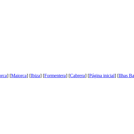
orca
] [
Maiorca
] [
Ibiza
] [
Formentera
] [
Cabrera
] [
Página inicial
] [
Ilhas Ba