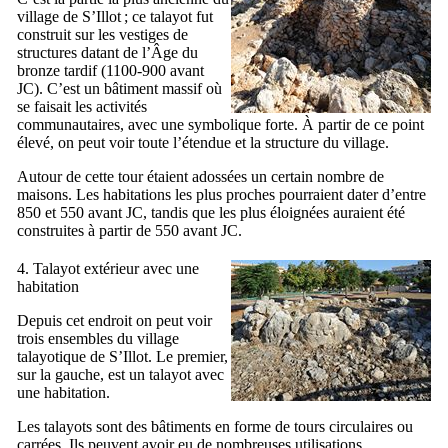
village de
S’Illot
; ce talayot fut
construit sur les vestiges de
structures datant de l’Âge du
bronze tardif (1100-900 avant
JC). C’est un bâtiment massif où
se faisait les activités
communautaires, avec une symbolique forte. À partir de ce point
élevé, on peut voir toute l’étendue et la structure du village.
Autour de cette tour étaient adossées un certain nombre de
maisons. Les habitations les plus proches pourraient dater d’entre
850 et 550 avant JC, tandis que les plus éloignées auraient été
construites à partir de 550 avant JC.
4. Talayot extérieur avec une
habitation
Depuis cet endroit on peut voir
trois ensembles du village
talayotique de
S’Illot
. Le premier,
sur la gauche, est un talayot avec
une habitation.
Les talayots sont des bâtiments en forme de tours circulaires ou
carrées. Ils peuvent avoir eu de nombreuses utilisations