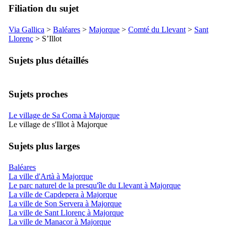
Filiation du sujet
Via Gallica
>
Baléares
>
Majorque
>
Comté du
Llevant
>
Sant
Llorenç
>
S’Illot
Sujets plus détaillés
Sujets proches
Le village de Sa Coma à Majorque
Le village de s'Illot à Majorque
Sujets plus larges
Baléares
La ville d'Artà à Majorque
Le parc naturel de la presqu'île du Llevant à Majorque
La ville de Capdepera à Majorque
La ville de Son Servera à Majorque
La ville de Sant Llorenç à Majorque
La ville de Manacor à Majorque