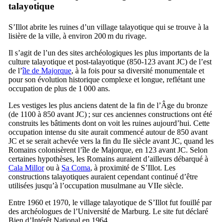
talayotique
S’Illot
abrite les ruines d’un village talayotique qui se trouve à la
lisière de la ville, à environ 200 m du rivage.
Il s’agit de l’un des sites archéologiques les plus importants de la
culture talayotique et post-talayotique (850-123 avant JC) de l’est
de l’
île de Majorque
, à la fois pour sa diversité monumentale et
pour son évolution historique complexe et longue, reflétant une
occupation de plus de 1 000 ans.
Les vestiges les plus anciens datent de la fin de l’Âge du bronze
(de 1100 à 850 avant JC) ; sur ces anciennes constructions ont été
construits les bâtiments dont on voit les ruines aujourd’hui. Cette
occupation intense du site aurait commencé autour de 850 avant
JC et se serait achevée vers la fin du
IIe
siècle avant JC, quand les
Romains colonisèrent l’île de Majorque, en 123 avant JC. Selon
certaines hypothèses, les Romains auraient d’ailleurs débarqué à
Cala Millor
ou à
Sa Coma
, à proximité de
S’Illot
. Les
constructions talayotiques auraient cependant continué d’être
utilisées jusqu’à l’occupation musulmane au
VIIe
siècle.
Entre 1960 et 1970, le village talayotique de
S’Illot
fut fouillé par
des archéologues de l’Université de Marburg. Le site fut déclaré
Bien d’Intérêt National en 1964.