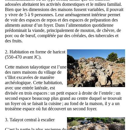
adossées abritaient les activités domestiques et le milieu familial.
Bien que les dimensions des maisons fussent variables, il pouvait
y vivre de 5 à 9 personnes. Leur aménagement intérieur permet
de voir des espaces de repos et des espaces de préparation des
aliments autour d’un foyer. Dans l’alimentation quotidienne
prédominait la viande, principalement de mouton, de chèvre, de
porc ou de bœuf, complétée par des céréales, des tubercules et
des fruits.
2. Habitation en forme de haricot
(550-470 avant JC).
Cette maison talayotique est l’une
des rares maisons du village de
s’Illot excavées de manière
archéologique. Cette habitation,
avec une entrée latérale, est
divisée en trois espaces : un petit espace à droite de l’entrée ; un
second espace beaucoup plus grand au centre duquel se trouvait
un foyer où se faisait la cuisine ; au fond de la maison, il y a un
troisième espace où fut découvert un second foyer.
3. Talayot central à escalier
C’est la partie la plus ancienne du