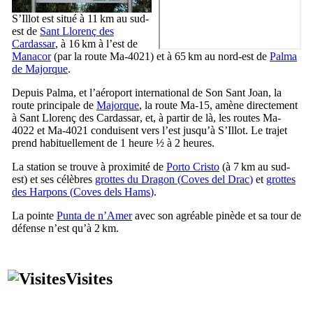
S’Illot
est situé à 11 km au sud-
est de
Sant Llorenç des
Cardassar
, à 16 km à l’est de
Manacor
(par la route Ma-4021) et à 65 km au nord-est de
Palma
de Majorque
.
Depuis
Palma
, et l’aéroport international de
Son Sant Joan
, la
route principale de
Majorque
, la route Ma-15, amène directement
à
Sant Llorenç des Cardassar
, et, à partir de là, les routes Ma-
4022 et Ma-4021 conduisent vers l’est jusqu’à
S’Illot
. Le trajet
prend habituellement de 1 heure ½ à 2 heures.
La station se trouve à proximité de
Porto Cristo
(à 7 km au sud-
est) et ses célèbres
grottes du Dragon (
Coves del Drac
)
et
grottes
des Harpons (
Coves dels Hams
)
.
La pointe
Punta de n’Amer
avec son agréable pinède et sa tour de
défense n’est qu’à 2 km.
Visites