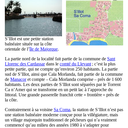
S’Illot
est une petite station
balnéaire située sur la côte
orientale de l’
île de Majorque
.
La partie nord de la localité fait partie de la commune de
Sant
Llorenç des Cardassar
dans le
comté du
Llevant
; c’est la plus
petite partie, qui ne compte qu’environ 250 habitants. La partie
sud de
S’Illot
, ainsi que
Cala Morlanda
, fait partie de la commune
de
Manacor
et compte –
Cala Morlanda
comprise – près de 1 600
habitants. Les deux parties de
S’Illot
sont séparées par le
Torrent
Ca n’Amer
qui se transforme en un petit lac à l’approche du
littoral. Une grande passerelle franchit cette « frontière » près de
la côte.
Contrairement à sa voisine
Sa Coma
, la station de
S’Illot
n’est pas
une station balnéaire moderne conçue pour la villégiature, mais
un village majorquin traditionnel de pêcheurs qui n’a vraiment
commencé qu’au milieu des années 1980 à s’adapter pour