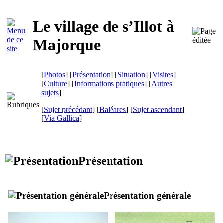
Le village de
s’Illot
à
Majorque
[
Photos
] [
Présentation
] [
Situation
] [
Visites
]
[
Culture
] [
Informations pratiques
] [
Autres
sujets
]
[
Sujet précédant
] [
Baléares
] [
Sujet ascendant
]
[
Via Gallica
]
Présentation
Présentation générale