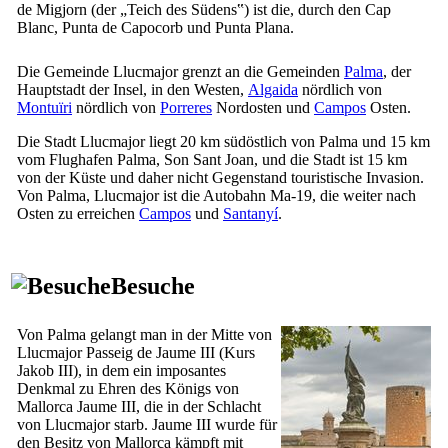
de Migjorn
(der „Teich des Südens‟) ist die, durch den
Cap
Blanc
,
Punta de Capocorb
und
Punta Plana
.
Die Gemeinde
Llucmajor
grenzt an die Gemeinden
Palma
, der
Hauptstadt der Insel, in den Westen,
Algaida
nördlich von
Montuïri
nördlich von
Porreres
Nordosten und
Campos
Osten.
Die Stadt
Llucmajor
liegt 20 km südöstlich von
Palma
und 15 km
vom Flughafen
Palma
,
Son Sant Joan
, und die Stadt ist 15 km
von der Küste und daher nicht Gegenstand touristische Invasion.
Von
Palma
,
Llucmajor
ist die Autobahn Ma-19, die weiter nach
Osten zu erreichen
Campos
und
Santanyí
.
Besuche
Von
Palma
gelangt man in der Mitte von
Llucmajor
Passeig de Jaume
III
(Kurs
Jakob
III
), in dem ein imposantes
Denkmal zu Ehren des Königs von
Mallorca
Jaume
III
, die in der Schlacht
von
Llucmajor
starb.
Jaume
III
wurde für
den Besitz von Mallorca kämpft mit