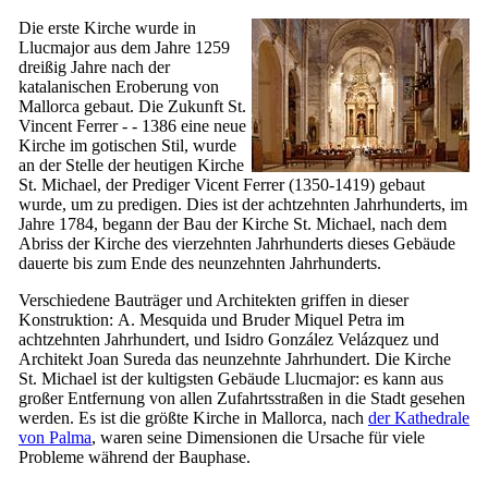
Die erste Kirche wurde in
Llucmajor
aus dem Jahre 1259
dreißig Jahre nach der
katalanischen Eroberung von
Mallorca gebaut. Die Zukunft St.
Vincent Ferrer - - 1386 eine neue
Kirche im gotischen Stil, wurde
an der Stelle der heutigen Kirche
St. Michael, der Prediger
Vicent Ferrer
(1350-1419) gebaut
wurde, um zu predigen. Dies ist der achtzehnten Jahrhunderts, im
Jahre 1784, begann der Bau der Kirche St. Michael, nach dem
Abriss der Kirche des vierzehnten Jahrhunderts dieses Gebäude
dauerte bis zum Ende des neunzehnten Jahrhunderts.
Verschiedene Bauträger und Architekten griffen in dieser
Konstruktion:
A. Mesquida
und Bruder
Miquel Petra
im
achtzehnten Jahrhundert, und
Isidro González Velázquez
und
Architekt
Joan Sureda
das neunzehnte Jahrhundert. Die Kirche
St. Michael ist der kultigsten Gebäude
Llucmajor
: es kann aus
großer Entfernung von allen Zufahrtsstraßen in die Stadt gesehen
werden. Es ist die größte Kirche in Mallorca, nach
der Kathedrale
von
Palma
, waren seine Dimensionen die Ursache für viele
Probleme während der Bauphase.