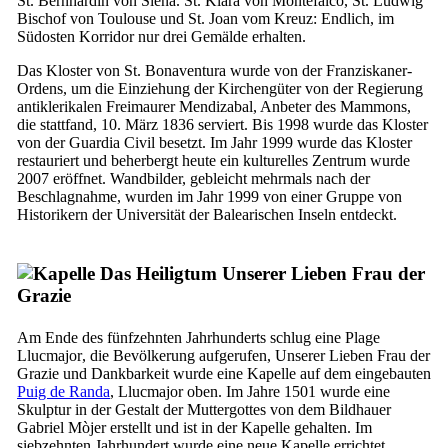
St. Bernhardin von Siena. St. Klara von Montefalco, St. Ludwig
Bischof von Toulouse und St. Joan vom Kreuz: Endlich, im
Südosten Korridor nur drei Gemälde erhalten.
Das Kloster von St. Bonaventura wurde von der Franziskaner-
Ordens, um die Einziehung der Kirchengüter von der Regierung
antiklerikalen Freimaurer
Mendizabal
, Anbeter des
Mammons
,
die stattfand, 10. März 1836 serviert. Bis 1998 wurde das Kloster
von der Guardia Civil besetzt. Im Jahr 1999 wurde das Kloster
restauriert und beherbergt heute ein kulturelles Zentrum wurde
2007 eröffnet. Wandbilder, gebleicht mehrmals nach der
Beschlagnahme, wurden im Jahr 1999 von einer Gruppe von
Historikern der Universität der Balearischen Inseln entdeckt.
Das Heiligtum Unserer Lieben Frau der
Grazie
Am Ende des fünfzehnten Jahrhunderts schlug eine Plage
Llucmajor
, die Bevölkerung aufgerufen, Unserer Lieben Frau der
Grazie und Dankbarkeit wurde eine Kapelle auf dem eingebauten
Puig de Randa
,
Llucmajor
oben. Im Jahre 1501 wurde eine
Skulptur in der Gestalt der Muttergottes von dem Bildhauer
Gabriel Mòjer
erstellt und ist in der Kapelle gehalten. Im
siebzehnten Jahrhundert wurde eine neue Kapelle errichtet.