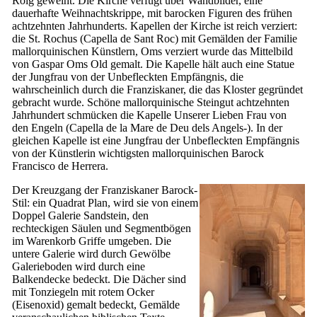
Roig
geweiht. Die Kirche verfügt über Wandbilder, eine
dauerhafte Weihnachtskrippe, mit barocken Figuren des frühen
achtzehnten Jahrhunderts. Kapellen der Kirche ist reich verziert:
die St. Rochus (
Capella de Sant Roc
) mit Gemälden der Familie
mallorquinischen Künstlern, Oms verziert wurde das Mittelbild
von
Gaspar Oms
Old gemalt. Die Kapelle hält auch eine Statue
der Jungfrau von der Unbefleckten Empfängnis, die
wahrscheinlich durch die Franziskaner, die das Kloster gegründet
gebracht wurde. Schöne mallorquinische Steingut achtzehnten
Jahrhundert schmücken die Kapelle Unserer Lieben Frau von
den Engeln (
Capella de la Mare de Deu dels Angels-
). In der
gleichen Kapelle ist eine Jungfrau der Unbefleckten Empfängnis
von der Künstlerin wichtigsten mallorquinischen Barock
Francisco de Herrera.
Der Kreuzgang der Franziskaner Barock-
Stil: ein Quadrat Plan, wird sie von einem
Doppel Galerie Sandstein, den
rechteckigen Säulen und Segmentbögen
im Warenkorb Griffe umgeben. Die
untere Galerie wird durch Gewölbe
Galerieboden wird durch eine
Balkendecke bedeckt. Die Dächer sind
mit Tonziegeln mit rotem Ocker
(Eisenoxid) gemalt bedeckt, Gemälde