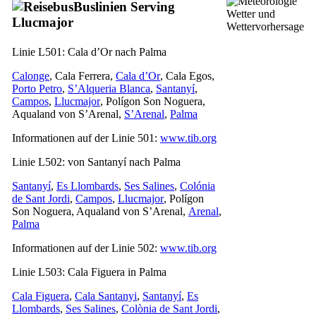
Buslinien Serving
Wetter und
Llucmajor
Wettervorhersage
Linie L501:
Cala d’Or
nach
Palma
Calonge
,
Cala Ferrera
,
Cala d’Or
,
Cala Egos
,
Porto Petro
,
S’Alqueria Blanca
,
Santanyí
,
Campos
,
Llucmajor
,
Polígon Son Noguera
,
Aqualand von
S’Arenal
,
S’Arenal
,
Palma
Informationen auf der Linie 501:
www.tib.org
Linie L502: von
Santanyí
nach
Palma
Santanyí
,
Es Llombards
,
Ses Salines
,
Colónia
de Sant Jordi
,
Campos
,
Llucmajor
,
Polígon
Son Noguera
, Aqualand von
S’Arenal
,
Arenal
,
Palma
Informationen auf der Linie 502:
www.tib.org
Linie L503:
Cala Figuera
in
Palma
Cala Figuera
,
Cala Santanyi
,
Santanyí
,
Es
Llombards
,
Ses Salines
,
Colònia de Sant Jordi
,