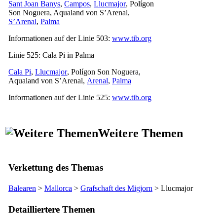
Sant Joan Banys
,
Campos
,
Llucmajor
,
Polígon
Son Noguera
, Aqualand von
S’Arenal
,
S’Arenal
,
Palma
Informationen auf der Linie 503:
www.tib.org
Linie 525:
Cala Pi
in
Palma
Cala Pi
,
Llucmajor
,
Polígon Son Noguera
,
Aqualand von
S’Arenal
,
Arenal
,
Palma
Informationen auf der Linie 525:
www.tib.org
Weitere Themen
Verkettung des Themas
Balearen
>
Mallorca
>
Grafschaft des
Migjorn
>
Llucmajor
Detailliertere Themen