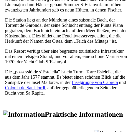
Llucmajor
dann Häuser gebaut Sommer
S’Estanyol
. Im frühen
zwanzigsten Jahrhundert gab es neun Hütten, in denen Fischer.
Die Station liegt an der Mündung eines saisonale Bach, der
Torrent de Garonda
, der seine Schlucht entlang der
Punta Plana
gegraben, dem Bach nicht einfach auf dem Meer fließen, weil der
Küstendünen. Dies bildet eine Feuchtwasservegetation, die die
Herkunft der Namen des Ortes, dem „Teich des Mittags‟ ist.
Das Resort verfügt über eine begrenzte touristische Infrastruktur,
mit einem felsigen Strand, und vor allem, eine schöne Marina von
1970, der Yacht Club
S’Estanyol
.
Die „
possessió de s’Estelella
‟ ist ein Turm,
Torre Estelella
, die
aus dem Jahr 1577 stammt. Es bietet einen schönen Blick auf die
Südspitze der Insel Mallorca, in der
Inselgruppe von
Cabrera
und
Colónia de Sant Jordi
, auf der gegenüberliegenden Seite der
Bucht von
Sa Rapita
.
Praktische Informationen