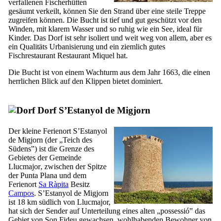
verfallenen Fischerhütten
gesäumt verkeilt, können Sie den Strand über eine steile Treppe
zugreifen können. Die Bucht ist tief und gut geschützt vor den
Winden, mit klarem Wasser und so ruhig wie ein See, ideal für
Kinder. Das Dorf ist sehr isoliert und weit weg von allem, aber es
ein Qualitäts Urbanisierung und ein ziemlich gutes
Fischrestaurant
Restaurant Miquel
hat.
Die Bucht ist von einem Wachturm aus dem Jahr 1663, die einen
herrlichen Blick auf den Klippen bietet dominiert.
Dorf
S’Estanyol de Migjorn
Der kleine Ferienort
S’Estanyol
de Migjorn
(der „Teich des
Südens‟) ist die Grenze des
Gebietes der Gemeinde
Llucmajor
, zwischen der Spitze
der
Punta Plana
und dem
Ferienort
Sa Ràpita
Besitz
Campos
.
S’Estanyol de Migjorn
ist 18 km südlich von Llucmajor,
hat sich der Sender auf Unterteilung eines alten „
possessió
‟ das
Gebiet von
Son Fideu
gewachsen, wohlhabenden Bewohner von