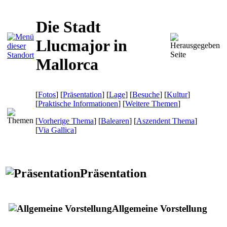
Die Stadt
Llucmajor in
Mallorca
[
Fotos
] [
Präsentation
] [
Lage
] [
Besuche
] [
Kultur
]
[
Praktische Informationen
] [
Weitere Themen
]
[
Vorherige Thema
] [
Balearen
] [
Aszendent Thema
]
[
Via Gallica
]
Präsentation
Allgemeine Vorstellung