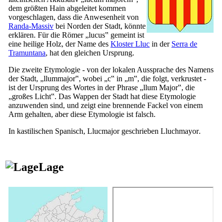
dem größten Hain abgeleitet kommen
vorgeschlagen, dass die Anwesenheit von
Randa-Massiv
bei Norden der Stadt, könnte
erklären. Für die Römer „
lucus
‟ gemeint ist
eine heilige Holz, der Name des
Kloster
Lluc
in der
Serra de
Tramuntana
, hat den gleichen Ursprung.
Die zweite Etymologie - von der lokalen Aussprache des Namens
der Stadt, „
llummajor
‟, wobei „
c
‟ in „m‟, die folgt, verkrustet -
ist der Ursprung des Wortes in der Phrase „
llum Major
‟, die
„großes Licht‟. Das Wappen der Stadt hat diese Etymologie
anzuwenden sind, und zeigt eine brennende Fackel von einem
Arm gehalten, aber diese Etymologie ist falsch.
In kastilischen Spanisch,
Llucmajor
geschrieben
Lluchmayor
.
Lage