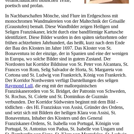
veranschaulichen biblischen Texte,
poetisch und profan.
In Nachbarschaften Mönche, sind Flure im Erdgeschoss mit
monochromen Wandmalereien von der Maltechnik der Grisaille
(Graustufen) bemalt. Diese Wandbilder zeigen Heiligen und
Seligen Franziskaner, leicht durch eine bandförmige Kartusche
identifiziert. Diese Bilder wurden in den späten siebzehnten oder
frühen achtzehnten Jahrhundert, das heißt, kurz nach dem Ende
der Bau des Klosters im Jahre 1697. Das Kloster von St.
Bonaventura ist der einzige, der in Spanien und eine der wenigen
in Europa, wo solche Bilder sind in gutem Zustand. Der
Nordosten hat Korridor Bildnisse von St. Peter von Alcantara, St.
Frances von Rom, Selig Salvador de Horta, St. Margareta von
Cortona und St. Ludwig von Frankreich, König von Frankreich.
Der Korridor Nordwesten verfügt Darstellungen des seligen
Raymond Lull
, die eng mit der mallorquinischen
Franziskanerorden von St. Bridget, der Patronin von Schweden,
St. Rochus, St. Colette und St. Dominikus de Guzmán
verbunden. Der Korridor Südwesten beginnt mit dem Bild -
tödlichen - des Hl. Franziskus von Assisi, Gründer des Ordens,
und setzt sich mit Bildern der heiligen Klara von Assisi, St.
Bonaventura, Inhaber des Klosters und des General
Franziskaner-Ordens, St. Isabella von Portugal, Königin von
Portugal, St. Antonius von Padua, St. Isabelle von Ungarn und