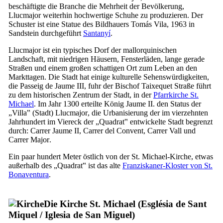
beschäftigte die Branche die Mehrheit der Bevölkerung,
Llucmajor weiterhin hochwertige Schuhe zu produzieren. Der
Schuster ist eine Statue des Bildhauers
Tomás Vila
, 1963 in
Sandstein durchgeführt
Santanyí
.
Llucmajor
ist ein typisches Dorf der mallorquinischen
Landschaft, mit niedrigen Häusern, Fensterläden, lange gerade
Straßen und einem großen schattigen Ort zum Leben an den
Markttagen. Die Stadt hat einige kulturelle Sehenswürdigkeiten,
die
Passeig de Jaume
III
, fuhr der Bischof
Taixequet
Straße führt
zu dem historischen Zentrum der Stadt, in der
Pfarrkirche St.
Michael
. Im Jahr 1300 erteilte König
Jaume
II
. den Status der
„
Villa
‟ (Stadt)
Llucmajor
, die Urbanisierung der im vierzehnten
Jahrhundert im Viereck der „
Quadrat
‟ entwickelte Stadt begrenzt
durch:
Carrer Jaume
II
,
Carrer del Convent
,
Carrer Vall
und
Carrer Major
.
Ein paar hundert Meter östlich von der St. Michael-Kirche, etwas
außerhalb des „
Quadrat
‟ ist das alte
Franziskaner-Kloster von St.
Bonaventura
.
Die Kirche St. Michael (
Església de Sant
Miquel
/
Iglesia de San Miguel
)