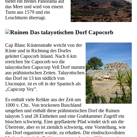
bietet ein breites Panorama auf
das Meer und wird von einem
Turm aus 1579 und ein
Leuchtturm überragt.
Das talayotischen Dorf
Capocorb
Cap Blanc
Küstenstraße weicht von der
Küste und in Richtung des Dorfes
geleitet
Capocorb
Inland. Nach 6 km
erreichen Sie
Capocorb
wo die
talayotischen
Capocorp Vell
Dorf stammt
aus prähistorischen Zeiten. Talayotischen
das Dorf ist 13 km südlich von
Llucmajor
, ist es oft in der Spanisch als
„
Capicorp Vey
‟.
Es enthält viele Relikte aus der Zeit um
1000 v. Chr.. Von trockenen Buschland
umgeben und enthält diese prähistorischen Dorf die Ruinen
talayots 5 und 28 Einheiten und eine Grabkammer Zugriff ein
bisschen schwierig. Eine gepflasterte Pfad windet sich um die
Überreste, aber es ist ziemlich schwierig, eine Vorstellung, wie
das Dorf organisiert wurde, zu erhalten. Die eindrucksvollsten