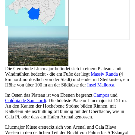
Die Gemeinde
Llucmajor
befindet sich in einem Plateau - mit
Windmühlen bedeckt - die am Fuße der liegt
Massiv
Randa
(4
km nord-nordöstlich von der Stadt) und endet mit Steilküsten, ein
Höhe von über 100 m an der Südküste der
Insel Mallorca
.
Im Osten das Plateau ist von Ebenen begrenzt
Campos
und
Colónia de Sant Jordi
. Die höchste Plateau Llucmajor ist 151 m.
An den Kanten der Hochebene Ströme bilden Rinnen, mit
Kalkstein Steinschüttung oft bündig mit der Oberfläche, wie in
Cala Pi
, oder dass am Hafen
Arenal genossen
.
Llucmajor
Küste erstreckt sich von
Arenal
und
Cala Blava
Westen in den östlichen Teil der Bucht von Palma bis
S’Estanyol