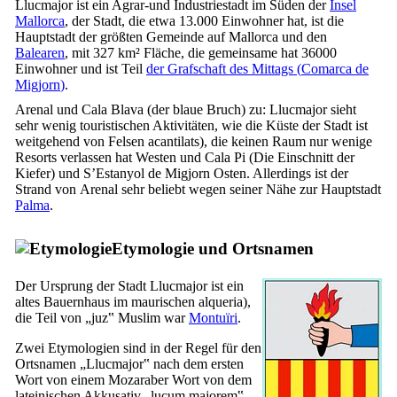
Llucmajor
ist ein Agrar-und Industriestadt im Süden der
Insel
Mallorca
, der Stadt, die etwa 13.000 Einwohner hat, ist die
Hauptstadt der größten Gemeinde auf Mallorca und den
Balearen
, mit 327 km² Fläche, die gemeinsame hat 36000
Einwohner und ist Teil
der Grafschaft des Mittags (
Comarca de
Migjorn
)
.
Arenal
und
Cala Blava
(der blaue Bruch) zu:
Llucmajor
sieht
sehr wenig touristischen Aktivitäten, wie die Küste der Stadt ist
weitgehend von Felsen
acantilats
), die keinen Raum nur wenige
Resorts verlassen hat Westen und
Cala Pi
(Die Einschnitt der
Kiefer) und
S’Estanyol de Migjorn
Osten. Allerdings ist der
Strand von
Arenal
sehr beliebt wegen seiner Nähe zur Hauptstadt
Palma
.
Etymologie und Ortsnamen
Der Ursprung der Stadt
Llucmajor
ist ein
altes Bauernhaus im maurischen
alqueria
),
die Teil von „
juz
‟ Muslim war
Montuïri
.
Zwei Etymologien sind in der Regel für den
Ortsnamen „
Llucmajor
‟ nach dem ersten
Wort von einem Mozaraber Wort von dem
lateinischen Akkusativ „
lucum majorem
‟,