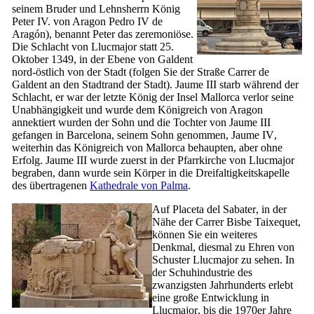
seinem Bruder und Lehnsherrn König
Peter
IV
. von Aragon
Pedro IV de
Aragón
), benannt Peter das zeremoniöse.
Die Schlacht von Llucmajor statt 25.
Oktober 1349, in der Ebene von
Galdent
nord-östlich von der Stadt (folgen Sie der Straße
Carrer de
Galdent
an den Stadtrand der Stadt).
Jaume
III
starb während der
Schlacht, er war der letzte König der Insel Mallorca verlor seine
Unabhängigkeit und wurde dem Königreich von Aragon
annektiert wurden der Sohn und die Tochter von
Jaume
III
gefangen in Barcelona, ​​seinem Sohn genommen,
Jaume
IV
,
weiterhin das Königreich von Mallorca behaupten, aber ohne
Erfolg.
Jaume
III
wurde zuerst in der Pfarrkirche von
Llucmajor
begraben, dann wurde sein Körper in die Dreifaltigkeitskapelle
des übertragenen
Kathedrale von
Palma
.
Auf
Placeta del Sabater
, in der
Nähe der
Carrer Bisbe Taixequet
,
können Sie ein weiteres
Denkmal, diesmal zu Ehren von
Schuster
Llucmajor
zu sehen. In
der Schuhindustrie des
zwanzigsten Jahrhunderts erlebt
eine große Entwicklung in
Llucmajor
, bis die 1970er Jahre