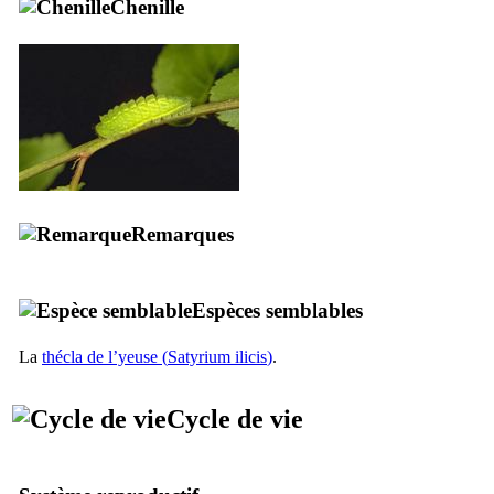
Chenille
Remarques
Espèces semblables
La
thécla de l’yeuse (
Satyrium ilicis
)
.
Cycle de vie