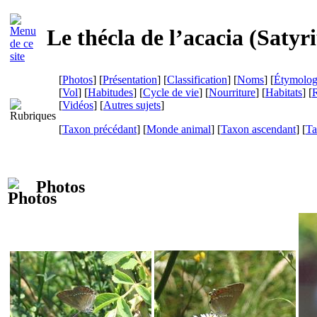
Le thécla de l’acacia (
Satyr
[
Photos
] [
Présentation
] [
Classification
] [
Noms
] [
Étymolog
[
Vol
] [
Habitudes
] [
Cycle de vie
] [
Nourriture
] [
Habitats
] [
R
[
Vidéos
] [
Autres sujets
]
[
Taxon précédant
] [
Monde animal
] [
Taxon ascendant
] [
Ta
Photos