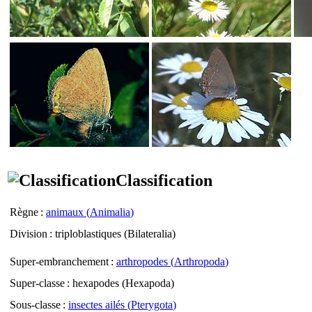
Classification
Règne
:
animaux (
Animalia
)
Division
: triploblastiques (
Bilateralia
)
Super-embranchement
:
arthropodes (
Arthropoda
)
Super-classe
: hexapodes (
Hexapoda
)
Sous-classe
:
insectes ailés (
Pterygota
)