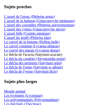
Sujets proches
L'azuré de l'ajonc (Plebejus argus)
L'azuré de la badasse (Glaucopsyche melanops)
L'azuré des coronilles (Plebejus argyrognomon)
L'azuré des cytises (Glaucopsyche alexis)
L'azuré frêle (Cupido minimus)
L'azuré du genêt (Plebejus idas)
Le cuivré de la bistorte (Helleia helle)
Le cuivré commun (Lycaena phlaeas)
Le cuivré des marais (Lycaena dispar)
Le thécla de l'acacia (Satyrium acaciae)
Le thécla du coudrier (Strymonidia pruni)
Le thécla des nerpruns (Satyrium spini)
Le thécla de l'orme (Satyrium w-album)
Le thécla de l'yeuse (Satyrium ilicis)
Sujets plus larges
Monde animal
Les lycéninés (Lyceninae)
Les polyommatinés (Polyommatinae)
Les théclinés (Theclinae)