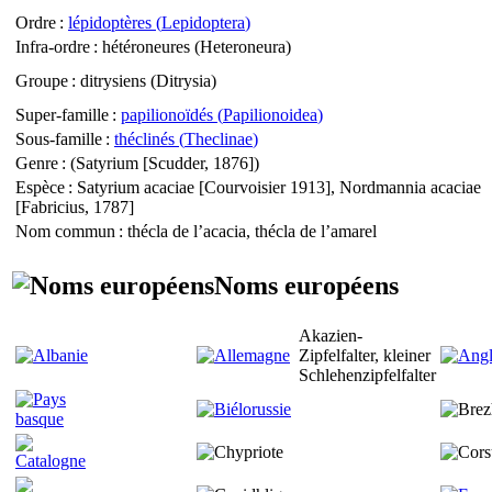
Ordre
:
lépidoptères (
Lepidoptera
)
Infra-ordre
: hétéroneures (
Heteroneura
)
Groupe
: ditrysiens (
Ditrysia
)
Super-famille
:
papilionoïdés (
Papilionoidea
)
Sous-famille
:
théclinés (
Theclinae
)
Genre
: (
Satyrium
[Scudder, 1876])
Espèce
:
Satyrium acaciae
[Courvoisier 1913],
Nordmannia acaciae
[Fabricius, 1787]
Nom commun
: thécla de l’acacia, thécla de l’amarel
Noms européens
Akazien-
Zipfelfalter, kleiner
Schlehenzipfelfalter