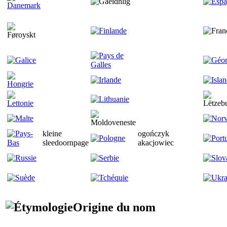
kleine
ogończyk
sleedoornpage
akacjowiec
Origine du nom