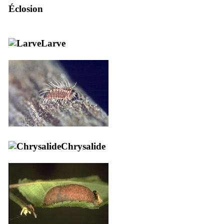
Éclosion
Larve
Chrysalide