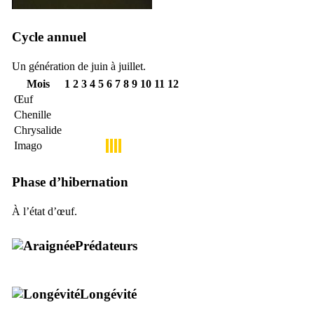
Cycle annuel
Un génération de juin à juillet.
Mois
1
2
3
4
5
6
7
8
9
10
11
12
Œuf
Chenille
Chrysalide
Imago
Phase d’hibernation
À l’état d’œuf.
Prédateurs
Longévité