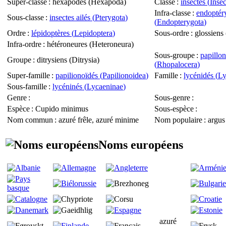
Super-classe
: hexapodes (
Hexapoda
)
Classe
:
insectes (
Insec
Infra-classe
:
endoptér
Sous-classe
:
insectes ailés (
Pterygota
)
(
Endopterygota
)
Ordre
:
lépidoptères (
Lepidoptera
)
Sous-ordre
: glossiens 
Infra-ordre
: hétéroneures (
Heteroneura
)
Sous-groupe
:
papillon
Groupe
: ditrysiens (
Ditrysia
)
(
Rhopalocera
)
Super-famille
:
papilionoïdés (
Papilionoidea
)
Famille
:
lycénidés (
Ly
Sous-famille
:
lycéninés (
Lycaeninae
)
Genre
:
Sous-genre
:
Espèce
:
Cupido minimus
Sous-espèce
:
Nom commun
: azuré frêle, azuré minime
Nom populaire
: argus
Noms européens
azuré