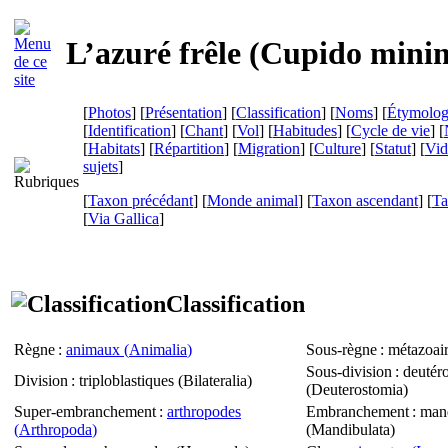
L’azuré frêle (
Cupido mini
[
Photos
] [
Présentation
] [
Classification
] [
Noms
] [
Étymolog
[
Identification
] [
Chant
] [
Vol
] [
Habitudes
] [
Cycle de vie
] [
[
Habitats
] [
Répartition
] [
Migration
] [
Culture
] [
Statut
] [
Vid
sujets
]
[
Taxon précédant
] [
Monde animal
] [
Taxon ascendant
] [
Ta
[
Via Gallica
]
Classification
Règne
:
animaux (
Animalia
)
Sous-règne
: métazoair
Sous-division
: deutér
Division
: triploblastiques (
Bilateralia
)
(
Deuterostomia
)
Super-embranchement
:
arthropodes
Embranchement
: man
(
Arthropoda
)
(
Mandibulata
)