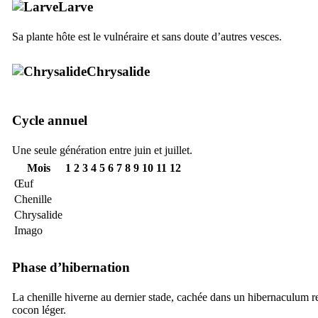
Larve
Sa plante hôte est le vulnéraire et sans doute d’autres vesces.
Chrysalide
Cycle annuel
Une seule génération entre juin et juillet.
Mois
1
2
3
4
5
6
7
8
9
10
11
12
Œuf
Chenille
Chrysalide
Imago
Phase d’hibernation
La chenille hiverne au dernier stade, cachée dans un hibernaculum r
cocon léger.