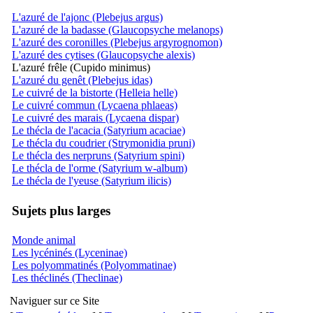
L'azuré de l'ajonc (Plebejus argus)
L'azuré de la badasse (Glaucopsyche melanops)
L'azuré des coronilles (Plebejus argyrognomon)
L'azuré des cytises (Glaucopsyche alexis)
L'azuré frêle (Cupido minimus)
L'azuré du genêt (Plebejus idas)
Le cuivré de la bistorte (Helleia helle)
Le cuivré commun (Lycaena phlaeas)
Le cuivré des marais (Lycaena dispar)
Le thécla de l'acacia (Satyrium acaciae)
Le thécla du coudrier (Strymonidia pruni)
Le thécla des nerpruns (Satyrium spini)
Le thécla de l'orme (Satyrium w-album)
Le thécla de l'yeuse (Satyrium ilicis)
Sujets plus larges
Monde animal
Les lycéninés (Lyceninae)
Les polyommatinés (Polyommatinae)
Les théclinés (Theclinae)
Naviguer sur ce Site