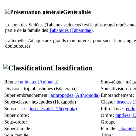
Généralités
Le taon des Sudètes (
Tabanus sudeticus
) est le plus grand représen
partie de la famille des
Tabanidés (
Tabanidae
)
.
La femelle s’attaque aux grands mammifères, pour sucer leur sang, e
douloureuses.
Classification
Règne
:
animaux (
Animalia
)
Sous-règne
: métaz
Division
: triploblastiques (
Bilateralia
)
Sous-division
: de
Super-embranchement
:
arthropodes (
Arthropoda
)
Embranchement
:
Super-classe
: hexapodes (
Hexapoda
)
Classe
:
insectes (
Sous-classe
:
insectes ailés (
Pterygota
)
Infra-classe
:
endop
Super-ordre
:
Ordre
:
diptères (
D
Sous-ordre
:
Groupe
:
Super-famille
:
Famille
:
tabanidés
Sous-famille
:
Tribu
: