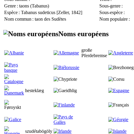
Genre
: taons (
Tabanus
)
Sous-genre
:
Espèce
:
Tabanus sudeticus
[Zeller, 1842]
Sous-espèce
:
Nom commun
: taon des Sudètes
Nom populaire
:
Noms européens
große
Pferdebremse
hesteklæg
szudétabögöly