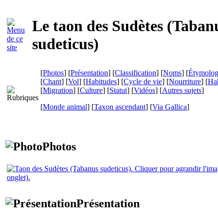
Le taon des Sudètes (
Taban
sudeticus
)
[
Photos
] [
Présentation
] [
Classification
] [
Noms
] [
Étymolog
[
Chant
] [
Vol
] [
Habitudes
] [
Cycle de vie
] [
Nourriture
] [
Hab
[
Migration
] [
Culture
] [
Statut
] [
Vidéos
] [
Autres sujets
]
[
Monde animal
] [
Taxon ascendant
]
[
Via Gallica
]
Photos
Présentation