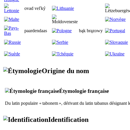
ovad veľký
paardendaas
bąk brązowy
Origine du nom
Étymologie française
Du latin populaire «
tabonem
», dérivant du latin
tabanus
désignant l
Identification