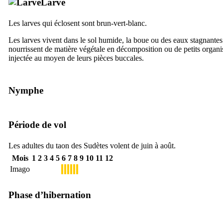
Larve
Les larves qui éclosent sont brun-vert-blanc.
Les larves vivent dans le sol humide, la boue ou des eaux stagnantes 
nourrissent de matière végétale en décomposition ou de petits organi
injectée au moyen de leurs pièces buccales.
Nymphe
Période de vol
Les adultes du taon des Sudètes volent de juin à août.
Mois
1
2
3
4
5
6
7
8
9
10
11
12
Imago
Phase d’hibernation