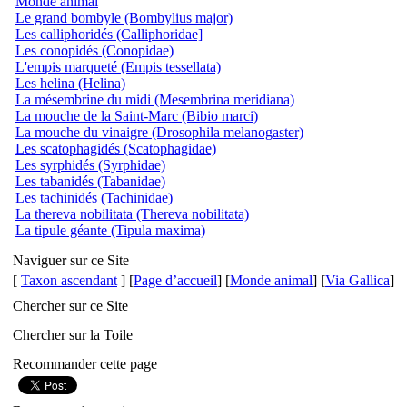
Monde animal
Le grand bombyle (Bombylius major)
Les calliphoridés (Calliphoridae]
Les conopidés (Conopidae)
L'empis marqueté (Empis tessellata)
Les helina (Helina)
La mésembrine du midi (Mesembrina meridiana)
La mouche de la Saint-Marc (Bibio marci)
La mouche du vinaigre (Drosophila melanogaster)
Les scatophagidés (Scatophagidae)
Les syrphidés (Syrphidae)
Les tabanidés (Tabanidae)
Les tachinidés (Tachinidae)
La thereva nobilitata (Thereva nobilitata)
La tipule géante (Tipula maxima)
Naviguer sur ce Site
[
Taxon ascendant
] [
Page d’accueil
] [
Monde animal
] [
Via Gallica
]
Chercher sur ce Site
Chercher sur la Toile
Recommander cette page