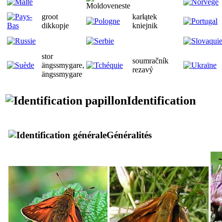
groot
karłątek
dikkopje
kniejnik
stor
soumračník
ängssmygare,
rezavý
ängssmygare
Identification
Généralités