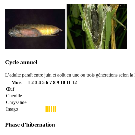
Cycle annuel
L’adulte paraît entre
juin et août en une ou trois générations selon la 
Mois
1
2
3
4
5
6
7
8
9
10
11
12
Œuf
Chenille
Chrysalide
Imago
Phase d’hibernation