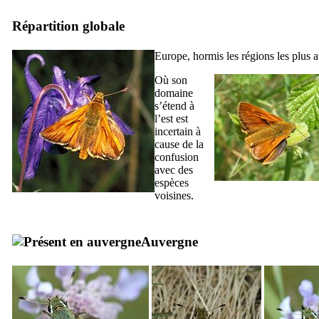
Répartition globale
Europe, hormis les régions les plus 
Où son
domaine
s’étend à
l’est est
incertain à
cause de la
confusion
avec des
espèces
voisines.
Auvergne