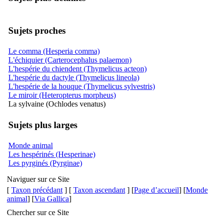
Sujets proches
Le comma (Hesperia comma)
L'échiquier (Carterocephalus palaemon)
L'hespérie du chiendent (Thymelicus acteon)
L'hespérie du dactyle (Thymelicus lineola)
L'hespérie de la houque (Thymelicus sylvestris)
Le miroir (Heteropterus morpheus)
La sylvaine (Ochlodes venatus)
Sujets plus larges
Monde animal
Les hespérinés (Hesperinae)
Les pyrginés (Pyrginae)
Naviguer sur ce Site
[
Taxon précédant
] [
Taxon ascendant
] [
Page d’accueil
] [
Monde
animal
] [
Via Gallica
]
Chercher sur ce Site