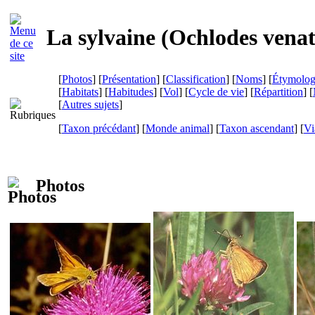
La sylvaine (
Ochlodes vena
[
Photos
] [
Présentation
] [
Classification
] [
Noms
] [
Étymolog
[
Habitats
] [
Habitudes
] [
Vol
] [
Cycle de vie
] [
Répartition
] [
[
Autres sujets
]
[
Taxon précédant
] [
Monde animal
] [
Taxon ascendant
]
[
Vi
Photos