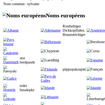
Nom commun
: sylvaine
Noms européens
Rostfarbiger
Dickkopffalter,
Braunstrichiger
stor
bredpande
piippopaksupää
erdei
busalepke