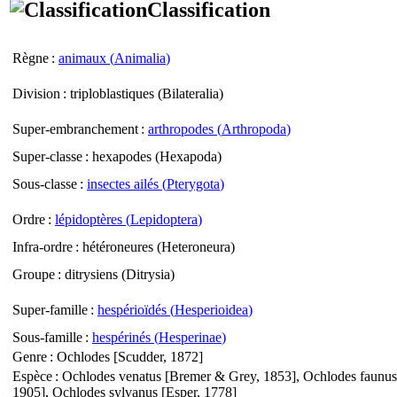
Classification
Règne
:
animaux (
Animalia
)
Division
: triploblastiques (
Bilateralia
)
Super-embranchement
:
arthropodes (
Arthropoda
)
Super-classe
: hexapodes (
Hexapoda
)
Sous-classe
:
insectes ailés (
Pterygota
)
Ordre
:
lépidoptères (
Lepidoptera
)
Infra-ordre
: hétéroneures (
Heteroneura
)
Groupe
: ditrysiens (
Ditrysia
)
Super-famille
:
hespérioïdés (
Hesperioidea
)
Sous-famille
:
hespérinés (
Hesperinae
)
Genre
:
Ochlodes
[Scudder, 1872]
Espèce
:
Ochlodes venatus
[Bremer & Grey, 1853],
Ochlodes faunus
1905],
Ochlodes sylvanus
[Esper, 1778]