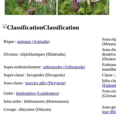
Classification
Sous-rè
Règne
:
animaux (
Animalia
)
(
Metazo
Sous-div
Division
: triploblastiques (
Bilateralia
)
deutéro
(
Deuter
Embran
Super-embranchement
:
arthropodes (
Arthropoda
)
mandibul
Super-classe
: hexapodes (
Hexapoda
)
Classe
:
Infra-cla
Sous-classe
:
insectes ailés (
Pterygota
)
(
Endopt
Sous-or
Ordre
:
lépidoptères (
Lepidoptera
)
(
Glossat
Infra-ordre
: hétéroneures (
Heteroneura
)
Sous-gr
Groupe
: ditrysiens (
Ditrysia
)
jour (
Rh