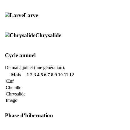
Larve
Chrysalide
Cycle annuel
De mai à juillet (une génération).
Mois
1
2
3
4
5
6
7
8
9
10
11
12
Œuf
Chenille
Chrysalide
Imago
Phase d’hibernation