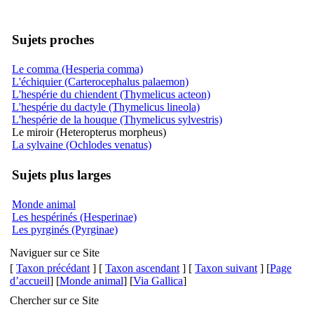
Sujets proches
Le comma (Hesperia comma)
L'échiquier (Carterocephalus palaemon)
L'hespérie du chiendent (Thymelicus acteon)
L'hespérie du dactyle (Thymelicus lineola)
L'hespérie de la houque (Thymelicus sylvestris)
Le miroir (Heteropterus morpheus)
La sylvaine (Ochlodes venatus)
Sujets plus larges
Monde animal
Les hespérinés (Hesperinae)
Les pyrginés (Pyrginae)
Naviguer sur ce Site
[
Taxon précédant
] [
Taxon ascendant
] [
Taxon suivant
] [
Page
d’accueil
] [
Monde animal
] [
Via Gallica
]
Chercher sur ce Site