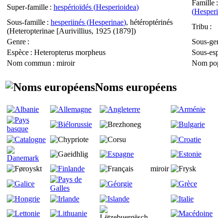
Famille
Super-famille
:
hespérioïdés (
Hesperioidea
)
(
Hesperi
Sous-famille
:
hesperiinés (
Hesperinae
)
, hétéroptérinés
Tribu
:
(
Heteropterinae
[Aurivillius, 1925 (1879])
Genre
:
Sous-ge
Espèce
:
Heteropterus morpheus
Sous-es
Nom commun
: miroir
Nom pop
Noms européens
miroir