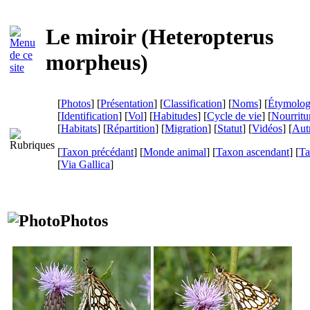
Le miroir (
Heteropterus
morpheus
)
[
Photos
] [
Présentation
] [
Classification
] [
Noms
] [
Étymolog
[
Identification
] [
Vol
] [
Habitudes
] [
Cycle de vie
] [
Nourritu
[
Habitats
] [
Répartition
] [
Migration
] [
Statut
] [
Vidéos
] [
Autr
[
Taxon précédant
] [
Monde animal
] [
Taxon ascendant
] [
Ta
[
Via Gallica
]
Photos