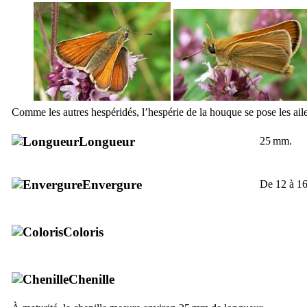
Comme les autres hespéridés, l’hespérie de la houque se pose les aile
Longueur
25 mm.
Envergure
De 12 à 16
Coloris
Chenille