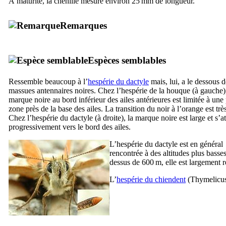
À maturité, la chenille mesure environ 25 mm de longueur.
Remarques
Espèces semblables
Ressemble beaucoup à l’
hespérie du dactyle
mais, lui, a le dessous d
massues antennaires noires. Chez l’hespérie de la houque (à gauche),
marque noire au bord inférieur des ailes antérieures est limitée à une 
zone près de la base des ailes. La transition du noir à l’orange est trè
Chez l’hespérie du dactyle (à droite), la marque noire est large et s’a
progressivement vers le bord des ailes.
L’hespérie du dactyle est en général
rencontrée à des altitudes plus basses
dessus de 600 m, elle est largement 
L’
hespérie du chiendent
(
Thymelicus