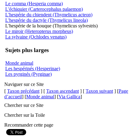
Le comma (Hesperia comma)
L'échiquier (Carterocephalus palaemon)
L'hespérie du chiendent (Thymelicus acteon)
L'hespérie du dactyle (Thymelicus lineola)
L'hespérie de la houque (Thymelicus sylvestris)
Le miroir (Heteropterus morpheus)
La sylvaine (Ochlodes venatus)
Sujets plus larges
Monde animal
Les hespérinés (Hesperinae)
Les pyrginés (Pyrginae)
Naviguer sur ce Site
[
Taxon précédant
] [
Taxon ascendant
] [
Taxon suivant
] [
Page
d’accueil
] [
Monde animal
] [
Via Gallica
]
Chercher sur ce Site
Chercher sur la Toile
Recommander cette page