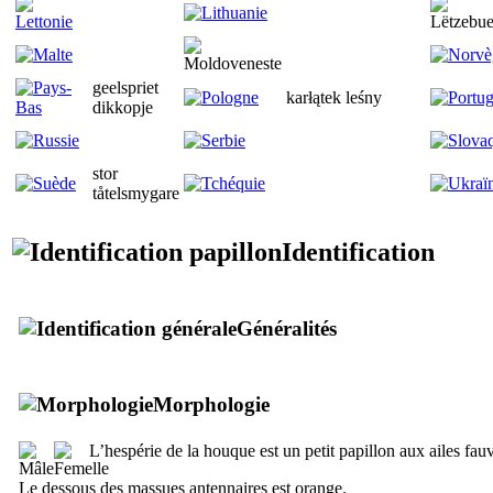
geelspriet
karłątek leśny
dikkopje
stor
tåtelsmygare
Identification
Généralités
Morphologie
L’hespérie de la houque est un petit papillon aux ailes fa
Le dessous des massues antennaires est orange.