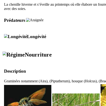
La chenille hiverne et s’éveille au printemps où elle élabore un fourr
avec des soies.
Prédateurs
Longévité
Nourriture
Description
Graminées notamment (
Aira
), (
Piptatherum
), houque (
Holcus
), (
Bra