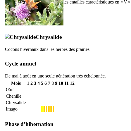
les entailles caractéristiques en « V »
Chrysalide
Cocons hivernaux dans les herbes des prairies.
Cycle annuel
De mai à août en une seule génération très échelonnée.
Mois
1
2
3
4
5
6
7
8
9
10
11
12
Œuf
Chenille
Chrysalide
Imago
Phase d’hibernation