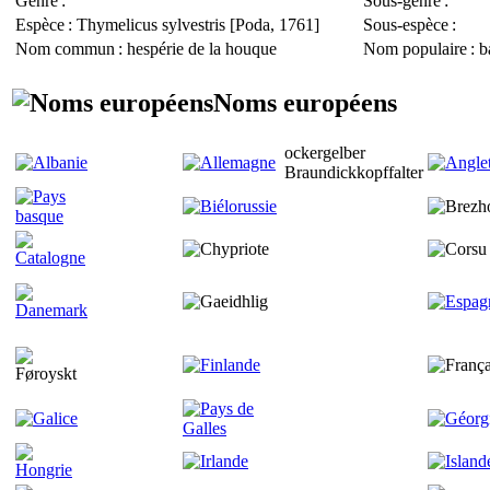
Genre
:
Sous-genre
:
Espèce
:
Thymelicus sylvestris
[Poda, 1761]
Sous-espèce
:
Nom commun
: hespérie de la houque
Nom populaire
: b
Noms européens
ockergelber
Braundickkopffalter