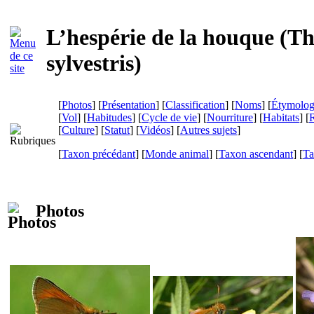
L’hespérie de la houque (
Th
sylvestris
)
[
Photos
] [
Présentation
] [
Classification
] [
Noms
] [
Étymolog
[
Vol
] [
Habitudes
] [
Cycle de vie
] [
Nourriture
] [
Habitats
] [
R
[
Culture
] [
Statut
] [
Vidéos
] [
Autres sujets
]
[
Taxon précédant
] [
Monde animal
] [
Taxon ascendant
] [
Ta
Photos