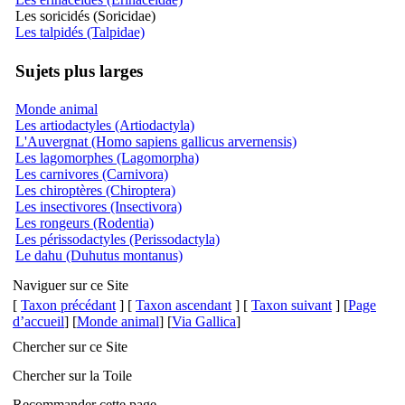
Les soricidés (Soricidae)
Les talpidés (Talpidae)
Sujets plus larges
Monde animal
Les artiodactyles (Artiodactyla)
L'Auvergnat (Homo sapiens gallicus arvernensis)
Les lagomorphes (Lagomorpha)
Les carnivores (Carnivora)
Les chiroptères (Chiroptera)
Les insectivores (Insectivora)
Les rongeurs (Rodentia)
Les périssodactyles (Perissodactyla)
Le dahu (Duhutus montanus)
Naviguer sur ce Site
[
Taxon précédant
] [
Taxon ascendant
] [
Taxon suivant
] [
Page
d’accueil
] [
Monde animal
] [
Via Gallica
]
Chercher sur ce Site
Chercher sur la Toile
Recommander cette page