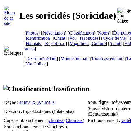
Les soricidés (
Soricidae
)
[
Photos
] [
Présentation
] [
Classification
] [
Noms
] [
Étymolog
[
Identification
] [
Chant
] [
Vol
] [
Habitudes
] [
Cycle de vie
] [
[
Habitats
] [
Répartition
] [
Migration
] [
Culture
] [
Statut
] [
Vid
sujets
]
[
Taxon précédant
] [
Monde animal
] [
Taxon ascendant
] [
Ta
[
Via Gallica
]
Classification
Règne
:
animaux (
Animalia
)
Sous-règne
: métazoaire
Sous-division
: deutéro
Division
: triploblastiques (
Bilateralia
)
(
Deuterostomia
)
Super-embranchement
:
chordés (
Chordata
)
Embranchement
:
verté
Sous-embranchement
: vertébrés à