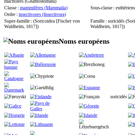
mâchoires (
Gnathostomata
)
Classe
:
mammifères (
Mammalia
)
Sous-classe
: euthériens
Ordre
:
insectivores (Insectivora)
Super-famille
: (
Soricoidea
[Fischer von
Famille
: soricidés (
Sor
Waldheim, 1817])
Waldheim, 1817])
Noms européens
soricidés