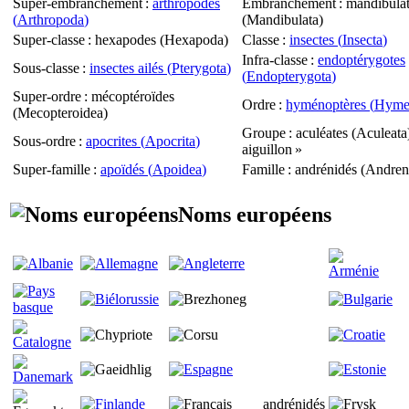
Super-embranchement
:
arthropodes
Embranchement
: mandibula
(
Arthropoda
)
(
Mandibulata
)
Super-classe
: hexapodes (
Hexapoda
)
Classe
:
insectes (
Insecta
)
Infra-classe
:
endoptérygotes
Sous-classe
:
insectes ailés (
Pterygota
)
(
Endopterygota
)
Super-ordre
: mécoptéroïdes
Ordre
:
hyménoptères (
Hyme
(
Mecopteroidea
)
Groupe
: aculéates (
Aculeata
Sous-ordre
:
apocrites (
Apocrita
)
aiguillon »
Super-famille
:
apoïdés (
Apoidea
)
Famille
: andrénidés (
Andren
Noms européens
andrénidés