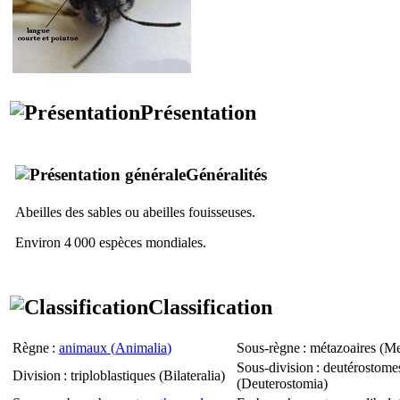
Présentation
Généralités
Abeilles des sables ou abeilles fouisseuses.
Environ 4 000 espèces mondiales.
Classification
Règne
:
animaux (
Animalia
)
Sous-règne
: métazoaires (
Me
Sous-division
: deutérostome
Division
: triploblastiques (
Bilateralia
)
(
Deuterostomia
)