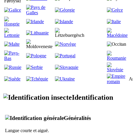
A
Identification
Généralités
Langue courte et aiguë.