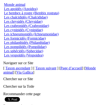
Monde animal
Les apoïdés (Apoidea)
Le bembex à rostre (Bembix rostrata)
Les chalcididés (Chalcididae)
Les chrysidés (Chrysidae)
Les crabronidés (Crabronidae)
Les cynipidés (Cynipidae)
Les ichneumonidés (Ichneumonidae)
Les formicidés (Formicidae)
Les philanthidés (Philanthidae)
Les pompilidés (Pompilidae)
Les sphécidés (Sphecidae)
Les vespoïdés (Vespoidea)
Naviguer sur ce Site
[
Taxon ascendant
] [
Taxon suivant
] [
Page d’accueil
] [
Monde
animal
] [
Via Gallica
]
Chercher sur ce Site
Chercher sur la Toile
Recommander cette page