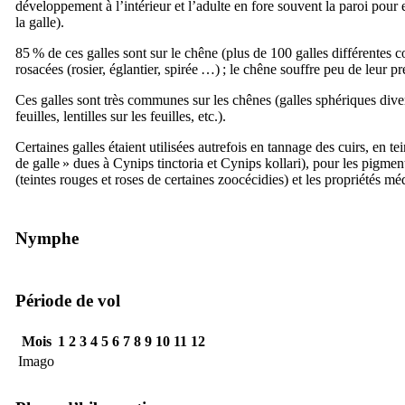
développement à l’intérieur et l’adulte en fore souvent la paroi pour e
la galle).
85 % de ces galles sont sur le chêne (plus de 100 galles différentes c
rosacées (rosier, églantier, spirée …) ; le chêne souffre peu de leur p
Ces galles sont très communes sur les chênes (galles sphériques dive
feuilles, lentilles sur les feuilles, etc.).
Certaines galles étaient utilisées autrefois en tannage des cuirs, en te
de galle » dues à
Cynips tinctoria
et
Cynips kollari
), pour les pigme
(teintes rouges et roses de certaines zoocécidies) et les propriétés mé
Nymphe
Période de vol
Mois
1
2
3
4
5
6
7
8
9
10
11
12
Imago