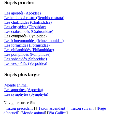
Sujets proches
Les apoïdés (Apoidea)
Le bembex à rostre (Bembix rostrata)
Les chalcididés (Chalcididae)
Les chrysidés (Chrysidae)
Les crabronidés (Crabronidae)
Les cynipidés (Cynipidae)
Les ichneumonidés (Ichneumonidae)
Les formicidés (Formicidae)
Les philanthidés (Philanthidae)
Les pompilidés (Pompilidae)
Les sphécidés (Sphecidae)
Les vespoïdés (Vespoidea)
Sujets plus larges
Monde animal
Les apocrites (Apocrita)
Les symphytes (Symphyta)
Naviguer sur ce Site
[
Taxon précédant
] [
Taxon ascendant
] [
Taxon suivant
] [
Page
d’accueil
] [
Monde animal
] [
Via Gallica
]