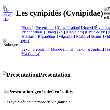
Les cynipidés (
Cynipidae
)
[
Photos
] [
Présentation
] [
Classification
] [
Noms
] [
Étymolog
[
Identification
] [
Chant
] [
Vol
] [
Habitudes
] [
Cycle de vie
] [
[
Habitats
] [
Répartition
] [
Migration
] [
Culture
] [
Statut
] [
Vid
sujets
]
[
Taxon précédant
] [
Monde animal
] [
Taxon ascendant
] [
Ta
[
Via Gallica
]
Présentation
Généralités
Les cynipidés ont un mode de vie gallicole.