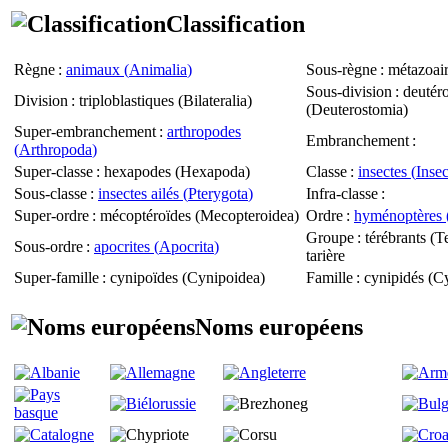
Classification
Règne
:
animaux (
Animalia
)
Sous-règne
: métazoair
Sous-division
: deutér
Division
: triploblastiques (
Bilateralia
)
(
Deuterostomia
)
Super-embranchement
:
arthropodes
Embranchement
:
(
Arthropoda
)
Super-classe
: hexapodes (
Hexapoda
)
Classe
:
insectes (
Insec
Sous-classe
:
insectes ailés (
Pterygota
)
Infra-classe
:
Super-ordre
: mécoptéroïdes (
Mecopteroidea
)
Ordre
:
hyménoptères 
Groupe
: térébrants (
Te
Sous-ordre
:
apocrites (
Apocrita
)
tarière
Super-famille
: cynipoïdes (
Cynipoidea
)
Famille
: cynipidés (
Cy
Noms européens