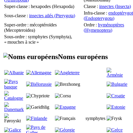
Super-classe
: hexapodes (
Hexapoda
)
Classe
:
insectes (
Insecta
)
Infra-classe
:
endoptérygot
Sous-classe
:
insectes ailés (
Pterygota
)
(
Endopterygota
)
Super-ordre
: mécoptéroïdes
Ordre
:
hyménoptères
(
Mecopteroidea
)
(
Hymenoptera
)
Sous-ordre
: symphytes (
Symphyta
),
« mouches à scie »
Noms européens
symphytes