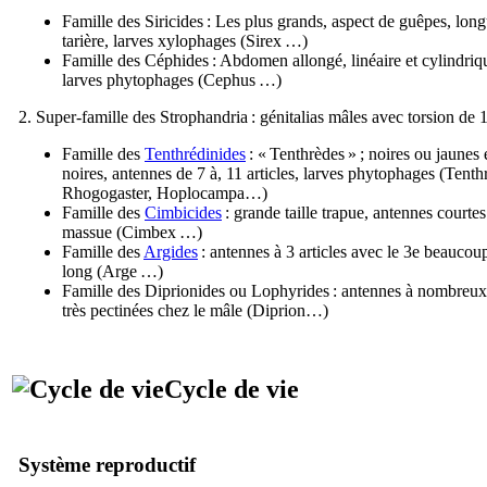
Famille des Siricides : Les plus grands, aspect de guêpes, lon
tarière, larves xylophages (Sirex …)
Famille des Céphides : Abdomen allongé, linéaire et cylindriq
larves phytophages (Cephus …)
2. Super-famille des Strophandria : génitalias mâles avec torsion de 
Famille des
Tenthrédinides
: « Tenthrèdes » ; noires ou jaunes 
noires, antennes de 7 à, 11 articles, larves phytophages (Tenth
Rhogogaster, Hoplocampa…)
Famille des
Cimbicides
: grande taille trapue, antennes courtes
massue (Cimbex …)
Famille des
Argides
: antennes à 3 articles avec le 3e beaucou
long (Arge …)
Famille des Diprionides ou Lophyrides : antennes à nombreux 
très pectinées chez le mâle (Diprion…)
Cycle de vie
Système reproductif