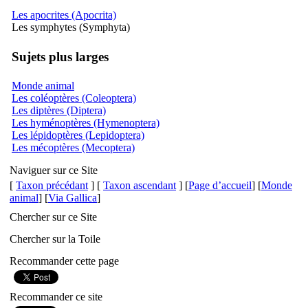
Les apocrites (Apocrita)
Les symphytes (Symphyta)
Sujets plus larges
Monde animal
Les coléoptères (Coleoptera)
Les diptères (Diptera)
Les hyménoptères (Hymenoptera)
Les lépidoptères (Lepidoptera)
Les mécoptères (Mecoptera)
Naviguer sur ce Site
[
Taxon précédant
] [
Taxon ascendant
] [
Page d’accueil
] [
Monde
animal
] [
Via Gallica
]
Chercher sur ce Site
Chercher sur la Toile
Recommander cette page
Recommander ce site