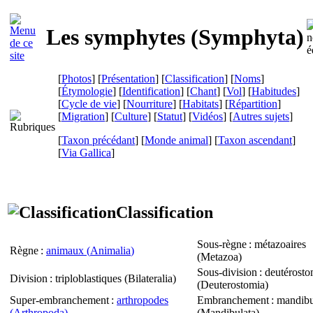
Les symphytes (
Symphyta
)
[
Photos
] [
Présentation
] [
Classification
] [
Noms
]
[
Étymologie
] [
Identification
] [
Chant
] [
Vol
] [
Habitudes
]
[
Cycle de vie
] [
Nourriture
] [
Habitats
] [
Répartition
]
[
Migration
] [
Culture
] [
Statut
] [
Vidéos
] [
Autres sujets
]
[
Taxon précédant
] [
Monde animal
] [
Taxon ascendant
]
[
Via Gallica
]
Classification
Sous-règne
: métazoaires
Règne
:
animaux (
Animalia
)
(
Metazoa
)
Sous-division
: deutérost
Division
: triploblastiques (
Bilateralia
)
(
Deuterostomia
)
Super-embranchement
:
arthropodes
Embranchement
: mandibu
(
Arthropoda
)
(
Mandibulata
)