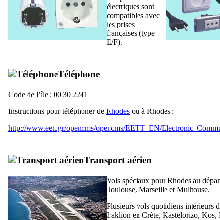
électriques sont
compatibles avec
les prises
françaises (type
E/F).
Téléphone
Code de l’île : 00 30 2241
Instructions pour téléphoner de
Rhodes
ou à Rhodes :
http://www.eett.gr/opencms/opencms/EETT_EN/Electronic_Commu
Transport aérien
Vols spéciaux pour Rhodes au départ
Toulouse, Marseille et Mulhouse.
Plusieurs vols quotidiens intérieurs 
Iraklion en Crète, Kastelorizo, Kos