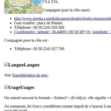
7 h à 23 h.
Compagnie pour la côte ouest :
http://www.greeka.com/dodecanese/rhodes/rhodes-transportat
Gare routière : place de Rimini.
Téléphone : 00 30 2241 026 300
Coordonnées : latitude : 36.44695 (36°26’49”) N ; longitude 
Compagnie pour la côte est :
Téléphone : 00 30 2241 027 706
Langue
Voir
Translittération du grec
.
Usages
On entend souvent la formule «
Endaxi?
» (
Εντάξει
) : elle signifie «
Au restaurant, les Grecs considèrent comme impoli de s’asseoir à un
avoir été invité.