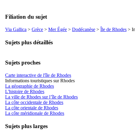
Filiation du sujet
Via Gallica
>
Grèce
>
Mer Égée
>
Dodécanèse
>
Île de Rhodes
> In
Sujets plus détaillés
Sujets proches
Carte interactive de l'île de Rhodes
Informations touristiques sur Rhodes
La géographie de Rhodes
L'histoire de Rhodes
La ville de Rhodes sur l’île de Rhodes
La côte occidentale de Rhodes
La côte orientale de Rhodes
La côte méridionale de Rhodes
Sujets plus larges