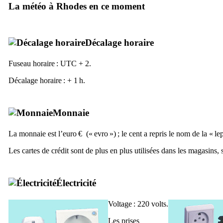
La météo à Rhodes en ce moment
Décalage horaire
Fuseau horaire : UTC + 2.
Décalage horaire : + 1 h.
Monnaie
La monnaie est l’euro € («
evro
») ; le cent a repris le nom de la «
le
Les cartes de crédit sont de plus en plus utilisées dans les magasins, s
Électricité
Voltage : 220 volts.
Les prises