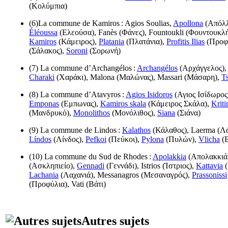
(
Κολύμπια
)
(6)La commune de Kamiros : Agios Soulias,
Apollona
(
Απόλ
Éléoussa
(
Ελεούσα
), Fanès (
Φάνες
), Fountoukli (
Φουντουκλ
Kamiros
(
Κάμειρος
),
Platania
(
Πλατάνια
),
Profitis Ilias
(
Προφ
(
Σάλακος
),
Soroni
(
Σορωνή
)
(7) La commune d’Archangélos :
Archangélos
(
Αρχάγγελος
)
Charaki
(
Χαράκι
), Malona (
Μαλώνας
), Massari (
Μάσαρη
),
T
(8) La commune d’Atavyros :
Agios Isidoros
(
Αγιος Ισίδωρος
Emponas
(
Εμπωνας
),
Kamiros skala
(
Κάμειρος Σκάλα
),
Kriti
(
Μανδρυκό
),
Monolithos
(
Μονόλιθος
),
Siana
(
Σιάνα
)
(9) La commune de Lindos :
Kalathos
(
Κάλαθος
), Laerma (
Λ
Líndos
(
Λίνδος
),
Pefkoi
(
Πεύκοι
),
Pylona
(
Πυλών
),
Vlicha
(
(10) La commune du Sud de Rhodes :
Apolakkia
(
Απολακκιά
(
Ασκληπιείο
),
Gennadi
(
Γεννάδι
), Istrios (
Ίστριος
),
Kattavia
(
Lachania
(
Λαχανιά
), Messanagros (
Μεσαναγρός
),
Prassonissi
(
Προφύλια
), Vati (
Βάτι
)
Autres sujets