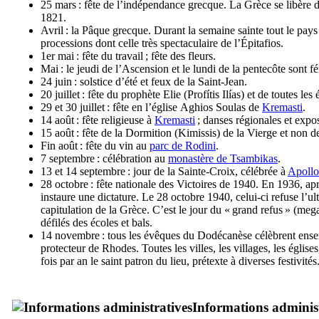
25 mars : fête de l’indépendance grecque. La Grèce se libère
1821.
Avril : la Pâque grecque. Durant la semaine sainte tout le pay
processions dont celle très spectaculaire de l’
Épitafios
.
1er mai : fête du travail ; fête des fleurs.
Mai : le jeudi de l’Ascension et le lundi de la pentecôte sont fé
24 juin : solstice d’été et feux de la Saint-Jean.
20 juillet : fête du prophète Elie (
Profítis Ilías
) et de toutes les 
29 et 30 juillet : fête en l’église
Aghios Soulas
de
Kremasti
.
14 août : fête religieuse à
Kremasti
; danses régionales et expos
15 août : fête de la Dormition (
Kimissis
) de la Vierge et non 
Fin août : fête du vin au
parc de Rodini
.
7 septembre : célébration au
monastère de Tsambikas
.
13 et 14 septembre : jour de la Sainte-Croix, célébrée à
Apoll
28 octobre : fête nationale des Victoires de 1940. En 1936, a
instaure une dictature. Le 28 octobre 1940, celui-ci refuse l’ult
capitulation de la Grèce. C’est le jour du « grand refus » (
mega
défilés des écoles et bals.
14 novembre : tous les évêques du Dodécanèse célèbrent ense
protecteur de Rhodes. Toutes les villes, les villages, les église
fois par an le saint patron du lieu, prétexte à diverses festivités
Informations administ