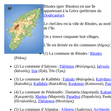
Rhodes (grec
Rhodos
) est une île
appartenant à la Grèce (préfecture du
Dodécanèse
).
Le chef-lieu est la ville de Rhodes, au nord
de l’île.
On y trouve cinquante huit villages.
L’île est divisée en dix communes (
δήμος
) 
(1) La commune de Rhodes :
Rhodes
(
Ρόδος
)
(2) La commune d’Ialyssos :
Filérimos
(
Φιλέρημος
),
Ialyssós
(
Ιαλυσός
),
Ixia
(
Ιξιά
), Tris (
Τρις
)
(3) La commune de Kallithéa :
Faliraki
(
Φαληράκι
),
Kalythies
(
Καλυθιές
),
Kallithéa
(
Καλλιθέα
),
Koskinou
(
Κοσκινού
),
Psi
(4) La commune de Pétaloudès : Damatria (
Δαματριά
),
Kalopé
(
Κρεμαστή
),
Maritsa
(
Μαριτσά
),
Paradissi
(
Παραδείσι
), Pasti
(
Πεταλούδες
),
Théologos
(
Θεολόγος
)
(5) La commune d’Afandou :
Afántou
(
Αφάντου
),
Archipolis