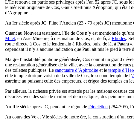
L’île retrouva en partie ses privilèges après l’an 52 après JC, sous l
le médecin originaire de Cos, Gaius Stertinius Xénophon, qui était d
d’Agrippine …
Au
Ier
siècle après JC, Pline l’Ancien (23 - 79 après JC) mentionne 
Quant au Nouveau testament, l’île de Cos n’y est mentionnée qu’une 
Milet
, en Asie Mineure, à destination de Cos, et, de là, à
Rhodes
. Se
route directe à Cos, et le lendemain à Rhodes, puis, de là, à Patara ».
cependant il n’y a aucune indication que Paul ait mis le pied à terre d
Malgré l’instabilité politique généralisée, Cos connut un grand dév
une restauration généralisée de la ville, avec la construction de rues 
des toilettes publiques. Le
sanctuaire d’Aphrodite
et le
temple d’Her
et le temple dorique voisin de la ville de Cos, le second temple de l’
A
astreinte au puissant culte des empereurs, et érigea des temples en l
Par ailleurs, la richesse privée est attestée par les maisons cossues c
décorées avec des sols de marbre et de mosaïques, des peintures mu
Au
IIIe
siècle après JC, pendant le règne de
Dioclétien
(284-305), l’
Au cours des
Ve
et
VIe
siècles de notre ère, la construction d’un ce