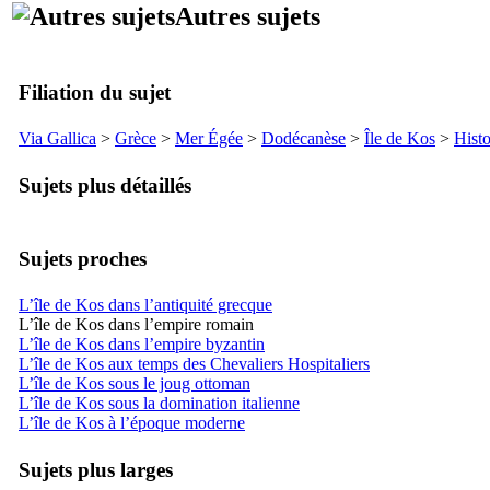
Autres sujets
Filiation du sujet
Via Gallica
>
Grèce
>
Mer Égée
>
Dodécanèse
>
Île de
Kos
>
Histo
Sujets plus détaillés
Sujets proches
L’île de Kos dans l’antiquité grecque
L’île de Kos dans l’empire romain
L’île de Kos dans l’empire byzantin
L’île de Kos aux temps des Chevaliers Hospitaliers
L’île de Kos sous le joug ottoman
L’île de Kos sous la domination italienne
L’île de Kos à l’époque moderne
Sujets plus larges