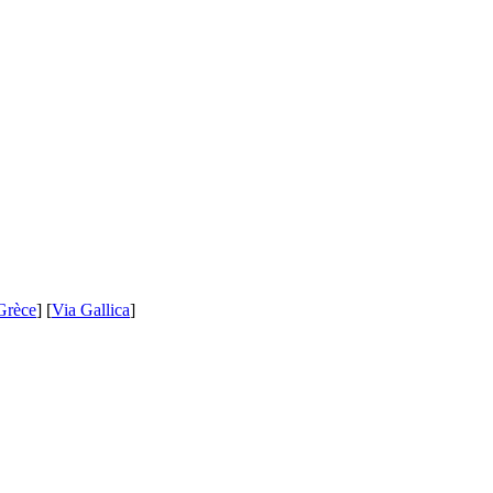
Grèce
] [
Via Gallica
]