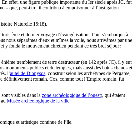
. En effet, une figure publique importante du
Ier
siècle après JC, fut
 – que, peut-être, il contribua à empoisonner à l’instigation
stoire Naturelle 15:18).
 troisième et dernier voyage d’évangélisation ; Paul s’embarqua à
nous nous séparâmes d’eux et mîmes la voile, nous arrivâmes par une
le et y fonda le mouvement chrétien pendant ce très bref séjour ;
 énième tremblement de terre destructeur (en 142 après JC), il y eut
ants monuments publics et de temples, mais aussi des bains chauds et
és, l’
autel de Dionysos
, construit selon les archétypes de Pergame,
tère définitivement romain. Cos, comme tout l’Empire romain, fut
 sont visibles dans la
zone archéologique de l’ouest
), qui étaient
s au
Musée archéologique de la ville
.
mique et artistique continue de l’île.