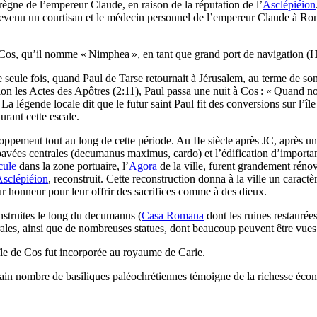
e règne de l’empereur Claude, en raison de la réputation de l’
Asclépiéion
evenu un courtisan et le médecin personnel de l’empereur Claude à Rome
Cos, qu’il nomme « Nimphea », en tant que grand port de navigation (Hi
seule fois, quand Paul de Tarse retournait à Jérusalem, au terme de son
lon les Actes des Apôtres (2:11), Paul passa une nuit à Cos : « Quand 
 La légende locale dit que le futur saint Paul fit des conversions sur l’î
urant cette escale.
eloppement tout au long de cette période. Au
IIe
siècle après JC, après un
pavées centrales (
decumanus maximus
,
cardo
) et l’édification d’import
cule
dans la zone portuaire, l’
Agora
de la ville, furent grandement rénov
sclépiéion
, reconstruit. Cette reconstruction donna à la ville un carac
eur honneur pour leur offrir des sacrifices comme à des dieux.
onstruites le long du
decumanus
(
Casa Romana
dont les ruines restaurées
rales, ainsi que de nombreuses statues, dont beaucoup peuvent être vue
île de Cos fut incorporée au royaume de Carie.
rtain nombre de basiliques paléochrétiennes témoigne de la richesse écono