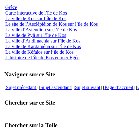
Grèce
Carte interactive de l’île de Kos
La ville de Kos sur l’île de Kos
Le site de l’Asclépiéion de Kos sur l’île de Kos
La ville d’Asfendiou sur l’île de Kos
La ville de Pyli sur l’île de Kos
La ville d’Andimachia sur l’île de Kos
La ville de Kardaména sur l’île de Kos
La ville de Kéfalos sur l’île de Kos
L’histoire de l’île de Kos en mer Égée
Naviguer sur ce Site
[
Sujet précédant
] [
Sujet ascendant
] [
Sujet suivant
] [
Page d’accueil
] [
Chercher sur ce Site
Chercher sur la Toile