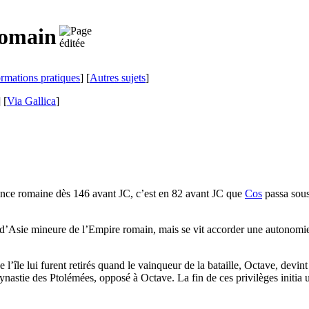
romain
ormations pratiques
] [
Autres sujets
]
]
[
Via Gallica
]
vince romaine dès 146 avant JC, c’est en 82 avant JC que
Cos
passa sous
 d’Asie mineure de l’Empire romain, mais se vit accorder une autonomie
de l’île lui furent retirés quand le vainqueur de la bataille, Octave, de
astie des Ptolémées, opposé à Octave. La fin de ces privilèges initia un