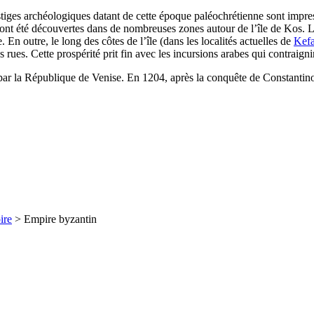
 vestiges archéologiques datant de cette époque paléochrétienne sont imp
 ont été découvertes dans de nombreuses zones autour de l’île de Kos. L
 En outre, le long des côtes de l’île (dans les localités actuelles de
Kefa
ues. Cette prospérité prit fin avec les incursions arabes qui contraigniren
 par la République de Venise. En 1204, après la conquête de Constantinop
ire
> Empire byzantin