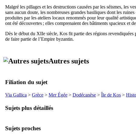
Malgré les pillages et les destructions causées par les séismes, les
sans aucun doute, les nombreuses grandes basiliques dont les ruines
produites par les ateliers locaux renommés pour leur qualité artistique.
ont été découvertes ; elles comprenaient des bâtiments spacieux et des r
Dès le début du
XIIe
siècle, Kos fit partie des régions revendiquées
de faire partie de l’Empire byzantin.
Autres sujets
Filiation du sujet
Via Gallica
>
Grèce
>
Mer Égée
>
Dodécanèse
>
Île de
Kos
>
Histo
Sujets plus détaillés
Sujets proches