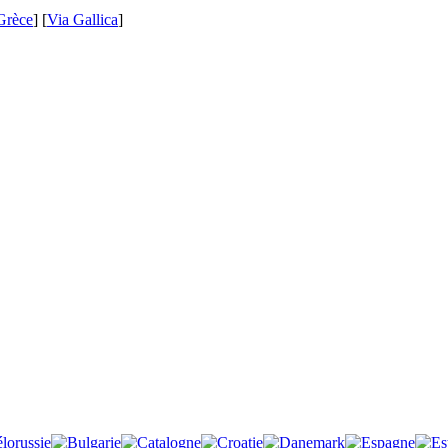
Grèce
] [
Via Gallica
]