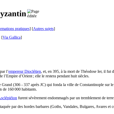
byzantin
ormations pratiques
] [
Autres sujets
]
]
[
Via Gallica
]
par l’
empereur Dioclétien
, et, en 395, à la mort de Théodose
Ier
, il fu
 l’Empire d’Orient ; elle le restera pendant huit siècles.
 Grand (306 - 337 après JC) qui fonda la ville de Constantinople sur le
n de 160 000 habitants.
sclépiéion
furent sévèrement endommagés par un tremblement de terre, 
 attaquée par des hordes barbares (Goths, Vandales, Bulgares, Avares et 