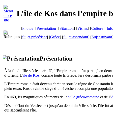
L’île de Kos dans l’empire 
[
Photos
] [
Présentation
] [
Situation
] [
Visites
] [
Culture
] [
Inf
[
Sujet précédant
] [
Grèce
] [
Sujet ascendant
] [
Sujet suivant
Présentation
À la fin du
IIIe
siècle après JC, l’Empire romain fut partagé en deux 
d’Orient. L’
île de
Kos
, comme toute la Grèce, fera désormais partie de
L’Empire romain était devenu chrétien sous le règne de Constantin le
plein essor, Kos devint le siège d’un évêché et compta une populatio
En 469, les magnifiques bâtiments de la
ville gréco-romaine
et de l’
A
Dès le début du
Ve
siècle et jusqu’au début du
VIIe
siècle, l’île fut
qui saccagèrent l’île.