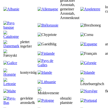
gefläckter
Aronstab,
l
gemeiner
c
Aronstab,
Aronenkraut
plettet
a
ingefær
a
kontyvirág
f
gevlekte
obrazki
aronskelk
plamiste