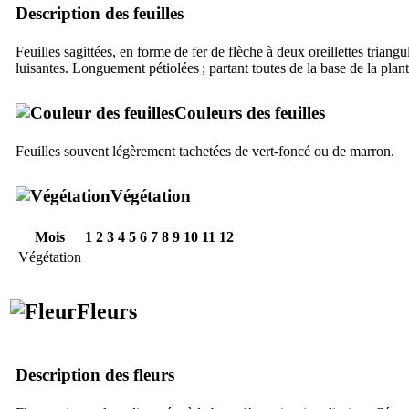
Description des feuilles
Feuilles sagittées, en forme de fer de flèche à deux oreillettes triang
luisantes. Longuement pétiolées ; partant toutes de la base de la plant
Couleurs des feuilles
Feuilles souvent légèrement tachetées de vert-foncé ou de marron.
Végétation
Mois
1
2
3
4
5
6
7
8
9
10
11
12
Végétation
Fleurs
Description des fleurs