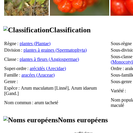
Classification
Règne
:
plantes (
Plantae
)
Sous-règne
Division
:
plantes à graines (
Spermatophyta
)
Sous-divisi
Sous-classe
Classe
:
plantes à fleurs (
Angiospermae
)
(
Monocotyl
Super-ordre
:
arécidés (
Arecidae
)
Ordre
: aral
Famille
:
aracées (
Araceae
)
Sous-famill
Genre
:
Sous-genre
Espèce
:
Arum maculatum
[Linné],
Arum idaeum
Variété
:
[Gand.]
Nom popula
Nom commun
: arum tacheté
maculé
Noms européens