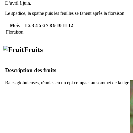
D’avril à juin.
Le spadice, la spathe puis les feuilles se fanent après la floraison.
Mois
1
2
3
4
5
6
7
8
9
10
11
12
Floraison
Fruits
Description des fruits
Baies globuleuses, réunies en un épi compact au sommet de la tige.