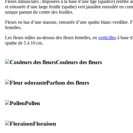
Fleurs minuscules ; disposées à la base d’une tige (spadice) renflé
et entourée d’une large feuille (spathe) vert jaunâtre enroulée en corn
unique partant du centre des feuilles.
Fleurs en bas d’une massue, entourée d’une spathe blanc-verdâtre. F
femelles.
Les fleurs mâles au-dessus des fleurs femelles, en
verticilles
à base d
spathe de 5 à 10 cm.
Couleurs des fleurs
Parfum des fleurs
Pollen
Floraison