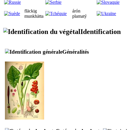
fläckig
árón
munkhätta
plamatý
Identification
Généralités