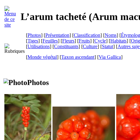
L’arum tacheté (
Arum mac
[
Photos
] [
Présentation
] [
Classification
] [
Noms
] [
Étymolog
[
Tiges
] [
Feuilles
] [
Fleurs
] [
Fruits
] [
Cycle
] [
Habitats
] [
Orig
[
Utilisations
] [
Constituants
] [
Culture
] [
Statut
] [
Autres suje
[
Monde végétal
] [
Taxon ascendant
]
[
Via Gallica
]
Photos