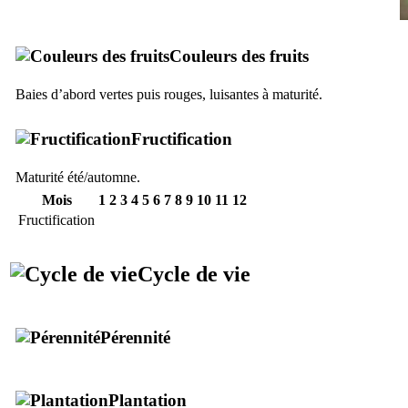
Couleurs des fruits
Baies d’abord vertes puis rouges, luisantes à maturité.
Fructification
Maturité été/automne.
Mois
1
2
3
4
5
6
7
8
9
10
11
12
Fructification
Cycle de vie
Pérennité
Plantation