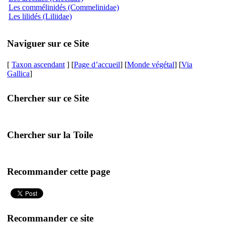
Les commélinidés (Commelinidae)
Les lilidés (Liliidae)
Naviguer sur ce Site
[
Taxon ascendant
] [
Page d’accueil
] [
Monde végétal
] [
Via
Gallica
]
Chercher sur ce Site
Chercher sur la Toile
Recommander cette page
Recommander ce site