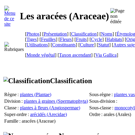
Les aracées (
Araceae
)
[
Photos
] [
Présentation
] [
Classification
] [
Noms
] [
Étymolog
[
Tiges
] [
Feuilles
] [
Fleurs
] [
Fruits
] [
Cycle
] [
Habitats
] [
Orig
[
Utilisations
] [
Constituants
] [
Culture
] [
Statut
] [
Autres suje
[
Monde végétal
] [
Taxon ascendant
]
[
Via Gallica
]
Classification
Règne
:
plantes (
Plantae
)
Sous-règne
:
plantes vas
Division
:
plantes à graines (
Spermatophyta
)
Sous-division
:
Classe
:
plantes à fleurs (
Angiospermae
)
Sous-classe
:
monocotyl
Super-ordre
:
arécidés (
Arecidae
)
Ordre
: arales (
Arales
)
Famille
: aracées (
Araceae
)