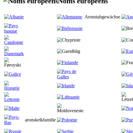
Noms européens
Aronstabgewächse
aronskelkfamilie