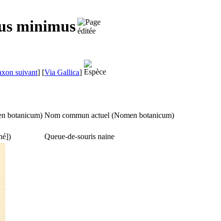
us minimus
axon suivant
]
[
Via Gallica
]
n botanicum
)
Nom commun actuel (
Nomen botanicum
)
né])
Queue-de-souris naine