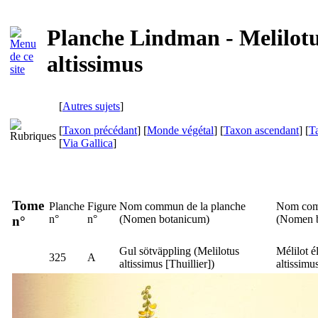
Planche Lindman - Melilot
altissimus
[
Autres sujets
]
[
Taxon précédant
] [
Monde végétal
] [
Taxon ascendant
] [
T
[
Via Gallica
]
Tome
Planche
Figure
Nom commun de la planche
Nom com
n°
n°
(
Nomen botanicum
)
(
Nomen 
n°
Gul sötväppling
(
Melilotus
Mélilot é
325
A
altissimus
[Thuillier])
altissimu