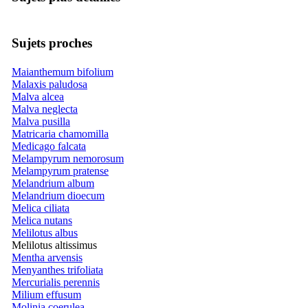
Sujets proches
Maianthemum bifolium
Malaxis paludosa
Malva alcea
Malva neglecta
Malva pusilla
Matricaria chamomilla
Medicago falcata
Melampyrum nemorosum
Melampyrum pratense
Melandrium album
Melandrium dioecum
Melica ciliata
Melica nutans
Melilotus albus
Melilotus altissimus
Mentha arvensis
Menyanthes trifoliata
Mercurialis perennis
Milium effusum
Molinia coerulea