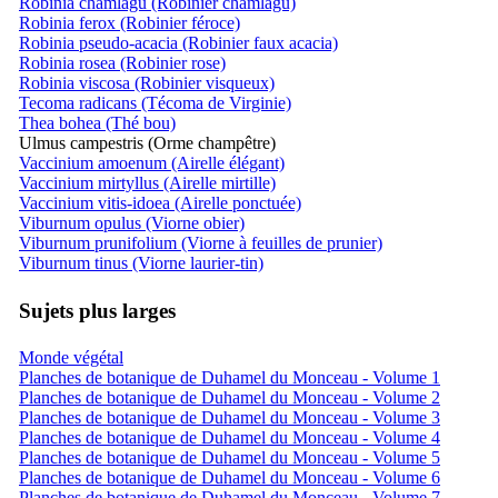
Robinia chamlagu (Robinier chamlagu)
Robinia ferox (Robinier féroce)
Robinia pseudo-acacia (Robinier faux acacia)
Robinia rosea (Robinier rose)
Robinia viscosa (Robinier visqueux)
Tecoma radicans (Técoma de Virginie)
Thea bohea (Thé bou)
Ulmus campestris (Orme champêtre)
Vaccinium amoenum (Airelle élégant)
Vaccinium mirtyllus (Airelle mirtille)
Vaccinium vitis-idoea (Airelle ponctuée)
Viburnum opulus (Viorne obier)
Viburnum prunifolium (Viorne à feuilles de prunier)
Viburnum tinus (Viorne laurier-tin)
Sujets plus larges
Monde végétal
Planches de botanique de Duhamel du Monceau - Volume 1
Planches de botanique de Duhamel du Monceau - Volume 2
Planches de botanique de Duhamel du Monceau - Volume 3
Planches de botanique de Duhamel du Monceau - Volume 4
Planches de botanique de Duhamel du Monceau - Volume 5
Planches de botanique de Duhamel du Monceau - Volume 6
Planches de botanique de Duhamel du Monceau - Volume 7