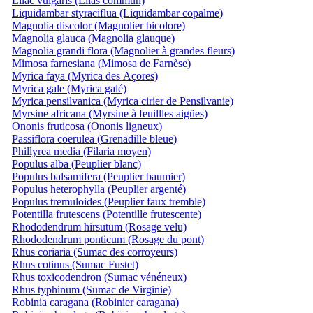
Lilac vulgaris (Lilas commun)
Liquidambar styraciflua (Liquidambar copalme)
Magnolia discolor (Magnolier bicolore)
Magnolia glauca (Magnolia glauque)
Magnolia grandi flora (Magnolier à grandes fleurs)
Mimosa farnesiana (Mimosa de Farnèse)
Myrica faya (Myrica des Açores)
Myrica gale (Myrica galé)
Myrica pensilvanica (Myrica cirier de Pensilvanie)
Myrsine africana (Myrsine à feuillles aigües)
Ononis fruticosa (Ononis ligneux)
Passiflora coerulea (Grenadille bleue)
Phillyrea media (Filaria moyen)
Populus alba (Peuplier blanc)
Populus balsamifera (Peuplier baumier)
Populus heterophylla (Peuplier argenté)
Populus tremuloides (Peuplier faux tremble)
Potentilla frutescens (Potentille frutescente)
Rhododendrum hirsutum (Rosage velu)
Rhododendrum ponticum (Rosage du pont)
Rhus coriaria (Sumac des corroyeurs)
Rhus cotinus (Sumac Fustet)
Rhus toxicodendron (Sumac vénéneux)
Rhus typhinum (Sumac de Virginie)
Robinia caragana (Robinier caragana)