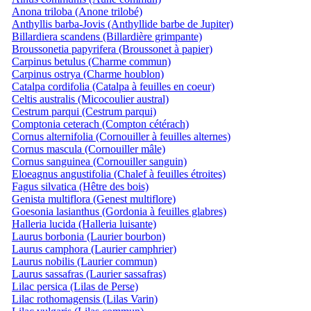
Anona triloba (Anone trilobé)
Anthyllis barba-Jovis (Anthyllide barbe de Jupiter)
Billardiera scandens (Billardière grimpante)
Broussonetia papyrifera (Broussonet à papier)
Carpinus betulus (Charme commun)
Carpinus ostrya (Charme houblon)
Catalpa cordifolia (Catalpa à feuilles en coeur)
Celtis australis (Micocoulier austral)
Cestrum parqui (Cestrum parqui)
Comptonia ceterach (Compton cétérach)
Cornus alternifolia (Cornouiller à feuilles alternes)
Cornus mascula (Cornouiller mâle)
Cornus sanguinea (Cornouiller sanguin)
Eloeagnus angustifolia (Chalef à feuilles étroites)
Fagus silvatica (Hêtre des bois)
Genista multiflora (Genest multiflore)
Goesonia lasianthus (Gordonia à feuilles glabres)
Halleria lucida (Halleria luisante)
Laurus borbonia (Laurier bourbon)
Laurus camphora (Laurier camphrier)
Laurus nobilis (Laurier commun)
Laurus sassafras (Laurier sassafras)
Lilac persica (Lilas de Perse)
Lilac rothomagensis (Lilas Varin)