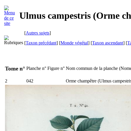
Ulmus campestris (Orme c
[
Autres sujets
]
[
Taxon précédant
] [
Monde végétal
] [
Taxon ascendant
] [
T
Tome n°
Planche n°
Figure n°
Nom commun de la planche (
Nome
2
042
Orme champêtre (
Ulmus campestri