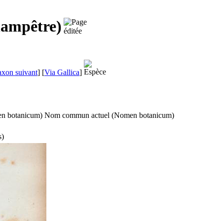
hampêtre)
axon suivant
]
[
Via Gallica
]
n botanicum
)
Nom commun actuel (
Nomen botanicum
)
s
)