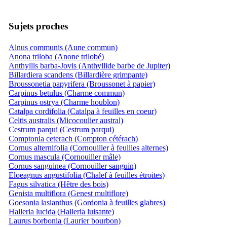
Sujets proches
Alnus communis (Aune commun)
Anona triloba (Anone trilobé)
Anthyllis barba-Jovis (Anthyllide barbe de Jupiter)
Billardiera scandens (Billardière grimpante)
Broussonetia papyrifera (Broussonet à papier)
Carpinus betulus (Charme commun)
Carpinus ostrya (Charme houblon)
Catalpa cordifolia (Catalpa à feuilles en coeur)
Celtis australis (Micocoulier austral)
Cestrum parqui (Cestrum parqui)
Comptonia ceterach (Compton cétérach)
Cornus alternifolia (Cornouiller à feuilles alternes)
Cornus mascula (Cornouiller mâle)
Cornus sanguinea (Cornouiller sanguin)
Eloeagnus angustifolia (Chalef à feuilles étroites)
Fagus silvatica (Hêtre des bois)
Genista multiflora (Genest multiflore)
Goesonia lasianthus (Gordonia à feuilles glabres)
Halleria lucida (Halleria luisante)
Laurus borbonia (Laurier bourbon)