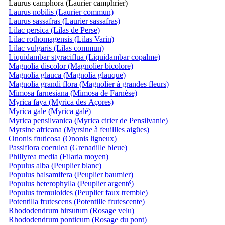
Laurus camphora (Laurier camphrier)
Laurus nobilis (Laurier commun)
Laurus sassafras (Laurier sassafras)
Lilac persica (Lilas de Perse)
Lilac rothomagensis (Lilas Varin)
Lilac vulgaris (Lilas commun)
Liquidambar styraciflua (Liquidambar copalme)
Magnolia discolor (Magnolier bicolore)
Magnolia glauca (Magnolia glauque)
Magnolia grandi flora (Magnolier à grandes fleurs)
Mimosa farnesiana (Mimosa de Farnèse)
Myrica faya (Myrica des Açores)
Myrica gale (Myrica galé)
Myrica pensilvanica (Myrica cirier de Pensilvanie)
Myrsine africana (Myrsine à feuillles aigües)
Ononis fruticosa (Ononis ligneux)
Passiflora coerulea (Grenadille bleue)
Phillyrea media (Filaria moyen)
Populus alba (Peuplier blanc)
Populus balsamifera (Peuplier baumier)
Populus heterophylla (Peuplier argenté)
Populus tremuloides (Peuplier faux tremble)
Potentilla frutescens (Potentille frutescente)
Rhododendrum hirsutum (Rosage velu)
Rhododendrum ponticum (Rosage du pont)