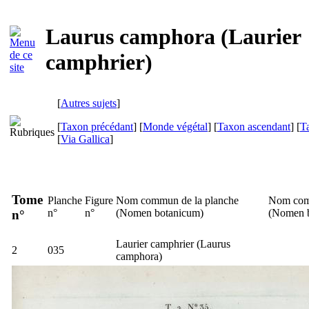
Laurus camphora (Laurier
camphrier)
[
Autres sujets
]
[
Taxon précédant
] [
Monde végétal
] [
Taxon ascendant
] [
T
[
Via Gallica
]
Tome
Planche
Figure
Nom commun de la planche
Nom com
n°
n°
(
Nomen botanicum
)
(
Nomen 
n°
Laurier camphrier (
Laurus
2
035
camphora
)