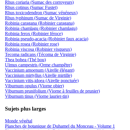
Rhus coriaria (Sumac des corroyeurs)
Rhus cotinus (Sumac Fustet)
Rhus toxicodendron (Sumac vénéneux)
Rhus typhinum (Sumac de Virginie)
Robinia caragana (Robinier caragana)
Robinia chamlagu (Robinier chamlagu)
Robinia ferox (Robinier féroce)
Robinia pseudo-acacia (Robinier faux acacia)
Robinia rosea (Robinier rose)
Robinia viscosa (Robinier visqueux)
Tecoma radicans (Técoma de Virginie)
Thea bohea (Thé bou)
Ulmus campestris (Orme champêtre)
Vaccinium amoenum (Airelle élégant)
Vaccinium mirtyllus (Airelle mirtille)
Vaccinium vitis-idoea (Airelle ponctuée)
Viburnum opulus (Viorne obier)
Viburnum prunifolium (Viorne à feuilles de prunier)
Viburnum tinus (Viorne laurier-tin)
Sujets plus larges
Monde végétal
Planches de botanique de Duhamel du Monceau - Volume 1