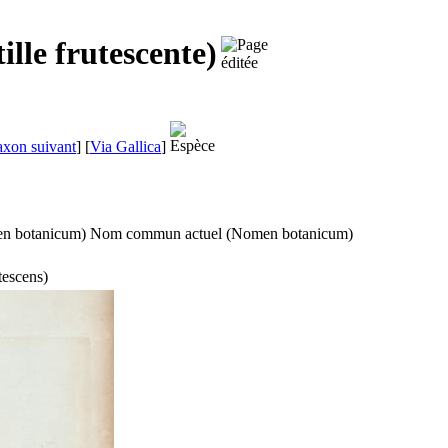
ille frutescente)
axon suivant
]
[
Via Gallica
]
n botanicum
)
Nom commun actuel (
Nomen botanicum
)
utescens
)