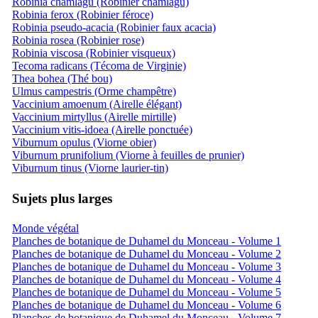
Robinia chamlagu (Robinier chamlagu)
Robinia ferox (Robinier féroce)
Robinia pseudo-acacia (Robinier faux acacia)
Robinia rosea (Robinier rose)
Robinia viscosa (Robinier visqueux)
Tecoma radicans (Técoma de Virginie)
Thea bohea (Thé bou)
Ulmus campestris (Orme champêtre)
Vaccinium amoenum (Airelle élégant)
Vaccinium mirtyllus (Airelle mirtille)
Vaccinium vitis-idoea (Airelle ponctuée)
Viburnum opulus (Viorne obier)
Viburnum prunifolium (Viorne à feuilles de prunier)
Viburnum tinus (Viorne laurier-tin)
Sujets plus larges
Monde végétal
Planches de botanique de Duhamel du Monceau - Volume 1
Planches de botanique de Duhamel du Monceau - Volume 2
Planches de botanique de Duhamel du Monceau - Volume 3
Planches de botanique de Duhamel du Monceau - Volume 4
Planches de botanique de Duhamel du Monceau - Volume 5
Planches de botanique de Duhamel du Monceau - Volume 6
Planches de botanique de Duhamel du Monceau - Volume 7