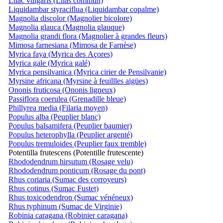
Lilac vulgaris (Lilas commun)
Liquidambar styraciflua (Liquidambar copalme)
Magnolia discolor (Magnolier bicolore)
Magnolia glauca (Magnolia glauque)
Magnolia grandi flora (Magnolier à grandes fleurs)
Mimosa farnesiana (Mimosa de Farnèse)
Myrica faya (Myrica des Açores)
Myrica gale (Myrica galé)
Myrica pensilvanica (Myrica cirier de Pensilvanie)
Myrsine africana (Myrsine à feuillles aigües)
Ononis fruticosa (Ononis ligneux)
Passiflora coerulea (Grenadille bleue)
Phillyrea media (Filaria moyen)
Populus alba (Peuplier blanc)
Populus balsamifera (Peuplier baumier)
Populus heterophylla (Peuplier argenté)
Populus tremuloides (Peuplier faux tremble)
Potentilla frutescens (Potentille frutescente)
Rhododendrum hirsutum (Rosage velu)
Rhododendrum ponticum (Rosage du pont)
Rhus coriaria (Sumac des corroyeurs)
Rhus cotinus (Sumac Fustet)
Rhus toxicodendron (Sumac vénéneux)
Rhus typhinum (Sumac de Virginie)
Robinia caragana (Robinier caragana)