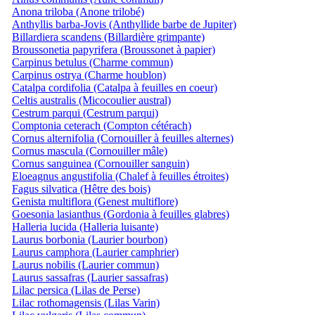
Anona triloba (Anone trilobé)
Anthyllis barba-Jovis (Anthyllide barbe de Jupiter)
Billardiera scandens (Billardière grimpante)
Broussonetia papyrifera (Broussonet à papier)
Carpinus betulus (Charme commun)
Carpinus ostrya (Charme houblon)
Catalpa cordifolia (Catalpa à feuilles en coeur)
Celtis australis (Micocoulier austral)
Cestrum parqui (Cestrum parqui)
Comptonia ceterach (Compton cétérach)
Cornus alternifolia (Cornouiller à feuilles alternes)
Cornus mascula (Cornouiller mâle)
Cornus sanguinea (Cornouiller sanguin)
Eloeagnus angustifolia (Chalef à feuilles étroites)
Fagus silvatica (Hêtre des bois)
Genista multiflora (Genest multiflore)
Goesonia lasianthus (Gordonia à feuilles glabres)
Halleria lucida (Halleria luisante)
Laurus borbonia (Laurier bourbon)
Laurus camphora (Laurier camphrier)
Laurus nobilis (Laurier commun)
Laurus sassafras (Laurier sassafras)
Lilac persica (Lilas de Perse)
Lilac rothomagensis (Lilas Varin)