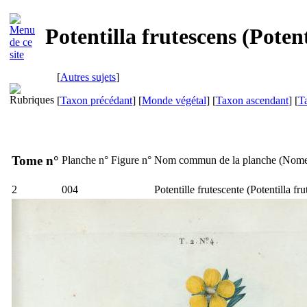
Potentilla frutescens (Potent
[
Autres sujets
]
[
Taxon précédant
] [
Monde végétal
] [
Taxon ascendant
] [
T
Tome n°
Planche n°
Figure n°
Nom commun de la planche (
Nome
2
004
Potentille frutescente (
Potentilla fr