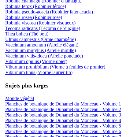
Robinia chamlagu (Robinier chamlagu)
Robinia ferox (Robinier féroce)
Robinia pseudo-acacia (Robinier faux acacia)
Robinia rosea (Robinier rose)
Robinia viscosa (Robinier visqueux)
Tecoma radicans (Técoma de Virginie)
Thea bohea (Thé bou)
Ulmus campestris (Orme champêtre)
Vaccinium amoenum (Airelle élégant)
Vaccinium mirtyllus (Airelle mirtille)
Vaccinium vitis-idoea (Airelle ponctuée)
Viburnum opulus (Viorne obier)
Viburnum prunifolium (Viorne à feuilles de prunier)
Viburnum tinus (Viorne laurier-tin)
Sujets plus larges
Monde végétal
Planches de botanique de Duhamel du Monceau - Volume 1
Planches de botanique de Duhamel du Monceau - Volume 2
Planches de botanique de Duhamel du Monceau - Volume 3
Planches de botanique de Duhamel du Monceau - Volume 4
Planches de botanique de Duhamel du Monceau - Volume 5
Planches de botanique de Duhamel du Monceau - Volume 6
Planches de botanique de Duhamel du Monceau - Volume 7