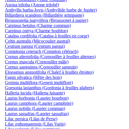
Anona triloba (Anone trilobé)
Anthyllis barba-Jovis (Anthyllide barbe de Jupiter)
Billardiera scandens (Billardière grimpante)
Broussonetia papyrifera (Broussonet à papier)
Carpinus betulus (Charme commun)
Carpinus ostrya (Charme houblon)
Catalpa cordifolia (Catalpa à feuilles en coeur)
Celtis australis (Micocoulier austral)
Cestrum parqui (Cestrum parqui)
Comptonia ceterach (Compton cétérach)
Cornus alternifolia (Cornouiller à feuilles alternes)
Cornus mascula (Cornouiller mâle)
Cornus sanguinea (Cornouiller sanguin)
Eloeagnus angustifolia (Chalef à feuilles étroites)
Fagus silvatica (Hêtre des bois)
Genista multiflora (Genest multiflore)
Goesonia lasianthus (Gordonia à feuilles glabres)
Halleria lucida (Halleria luisante)
Laurus borbonia (Laurier bourbon)
Laurus camphora (Laurier camphrier)
Laurus nobilis (Laurier commun)
Laurus sassafras (Laurier sassafras)
Lilac persica (Lilas de Perse)
Lilac rothomagensis (Lilas Varin)