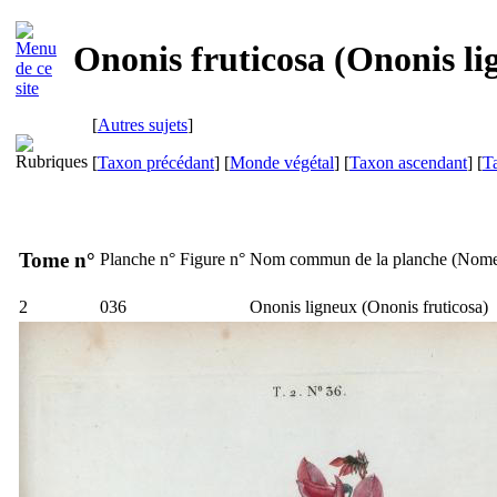
Ononis fruticosa (Ononis li
[
Autres sujets
]
[
Taxon précédant
] [
Monde végétal
] [
Taxon ascendant
] [
T
Tome n°
Planche n°
Figure n°
Nom commun de la planche (
Nome
2
036
Ononis ligneux (
Ononis fruticosa
)