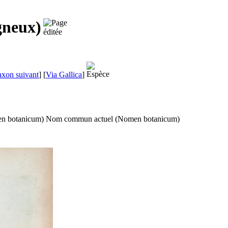
gneux)
axon suivant
]
[
Via Gallica
]
n botanicum
)
Nom commun actuel (
Nomen botanicum
)