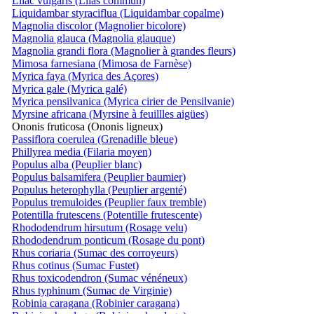
Lilac vulgaris (Lilas commun)
Liquidambar styraciflua (Liquidambar copalme)
Magnolia discolor (Magnolier bicolore)
Magnolia glauca (Magnolia glauque)
Magnolia grandi flora (Magnolier à grandes fleurs)
Mimosa farnesiana (Mimosa de Farnèse)
Myrica faya (Myrica des Açores)
Myrica gale (Myrica galé)
Myrica pensilvanica (Myrica cirier de Pensilvanie)
Myrsine africana (Myrsine à feuillles aigües)
Ononis fruticosa (Ononis ligneux)
Passiflora coerulea (Grenadille bleue)
Phillyrea media (Filaria moyen)
Populus alba (Peuplier blanc)
Populus balsamifera (Peuplier baumier)
Populus heterophylla (Peuplier argenté)
Populus tremuloides (Peuplier faux tremble)
Potentilla frutescens (Potentille frutescente)
Rhododendrum hirsutum (Rosage velu)
Rhododendrum ponticum (Rosage du pont)
Rhus coriaria (Sumac des corroyeurs)
Rhus cotinus (Sumac Fustet)
Rhus toxicodendron (Sumac vénéneux)
Rhus typhinum (Sumac de Virginie)
Robinia caragana (Robinier caragana)