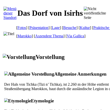
Das Dorf von Isirhs
[
Fotos
] [
Präsentation
] [
Lage
] [
Besuche
] [
Kultur
] [
Praktische
[
Marokko
] [
Aszendent Thema
]
[
Via Gallica
]
Vorstellung
Allgemeine Anmerkungen
Der Hals von Tichka (
Tizi n’ Tichka
), ist 2.260 m der Höhe entfernt
Straßenübergang Marokkos, baut durch die ausländische Legion in 
Etymologie