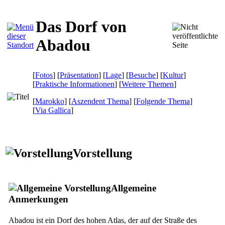
Das Dorf von
Abadou
[
Fotos
] [
Präsentation
] [
Lage
] [
Besuche
] [
Kultur
]
[
Praktische Informationen
] [
Weitere Themen
]
[
Marokko
] [
Aszendent Thema
] [
Folgende Thema
]
[
Via Gallica
]
Vorstellung
Allgemeine
Anmerkungen
Abadou ist ein Dorf des hohen Atlas, der auf der Straße des