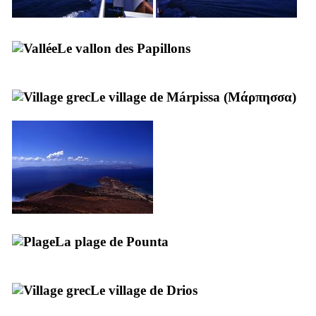
Le vallon des Papillons
Le village de
Márpissa
(
Μάρπησσα
)
La plage de
Pounta
Le village de
Drios