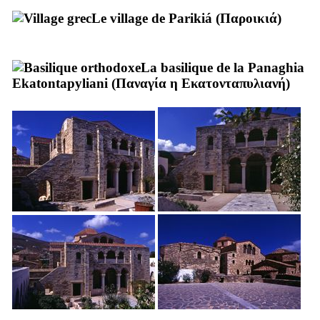
Le village de
Parikiá
(
Παροικιά
)
La basilique de la
Panaghia
Ekatontapyliani
(
Παναγία η Εκατονταπυλιανή
)