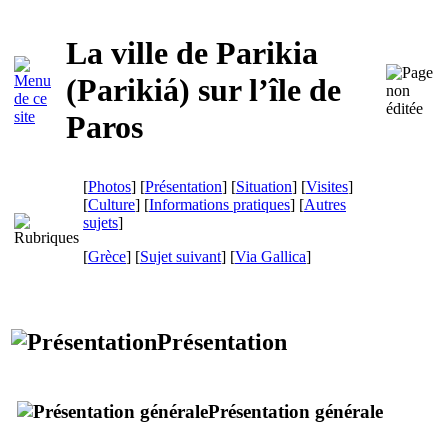
La ville de Parikia
(
Parikiá
) sur l’île de
Paros
[
Photos
] [
Présentation
] [
Situation
] [
Visites
]
[
Culture
] [
Informations pratiques
] [
Autres
sujets
]
[
Grèce
] [
Sujet suivant
]
[
Via Gallica
]
Présentation
Présentation générale