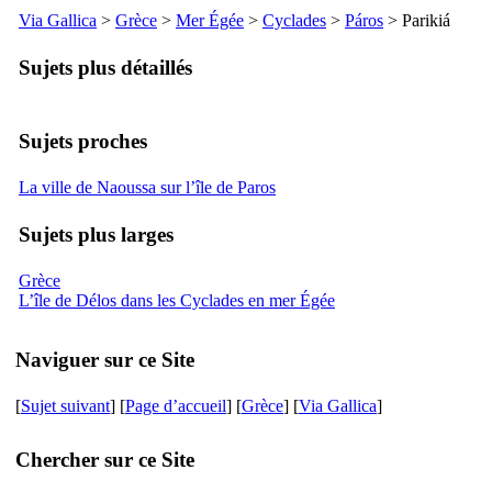
Via Gallica
>
Grèce
>
Mer Égée
>
Cyclades
>
Páros
>
Parikiá
Sujets plus détaillés
Sujets proches
La ville de Naoussa sur l’île de Paros
Sujets plus larges
Grèce
L’île de Délos dans les Cyclades en mer Égée
Naviguer sur ce Site
[
Sujet suivant
] [
Page d’accueil
] [
Grèce
] [
Via Gallica
]
Chercher sur ce Site